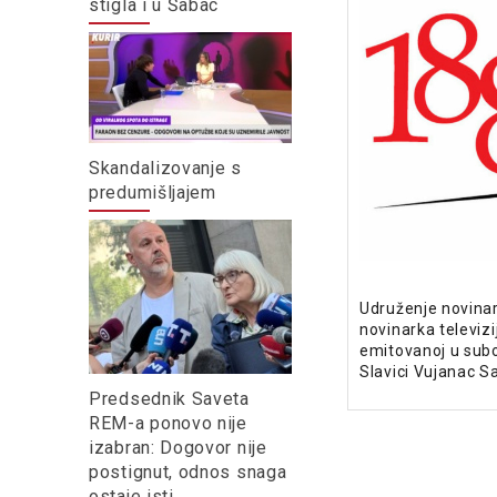
stigla i u Šabac
Skandalizovanje s
predumišljajem
Udruženje novinar
novinarka televizi
emitovanoj u subot
Slavici Vujanac Sa
Predsednik Saveta
REM-a ponovo nije
izabran: Dogovor nije
postignut, odnos snaga
ostaje isti