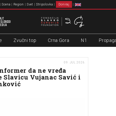
Scena
Region
Svet
Stripolovka
Doniraj
e
Zvučni top
Crna Gora
N1
Propag
09. JUL 2026.
nformer da ne vređa
 Slavicu Vujanac Savić i
nković