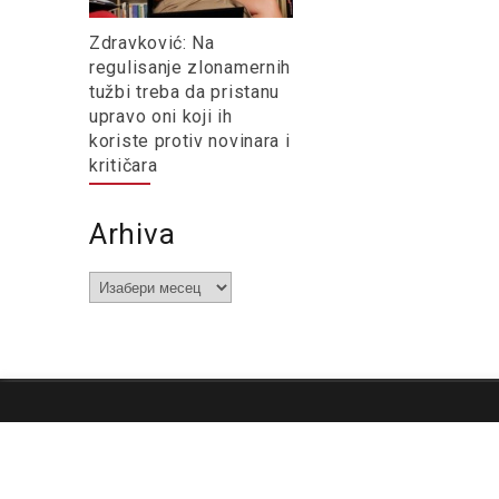
Zdravković: Na
regulisanje zlonamernih
tužbi treba da pristanu
upravo oni koji ih
koriste protiv novinara i
kritičara
Arhiva
Arhiva
O nama
Impresum
Podrška
Kontakt
Newsletter
Us