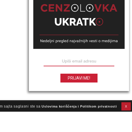
m sajta saglasni ste sa
Uslovima korišćenja i Politikom privatnosti
X