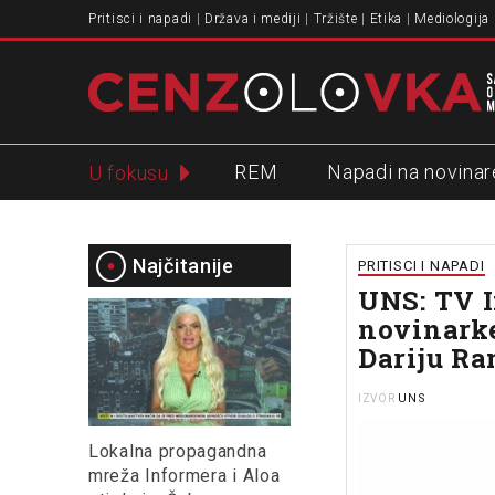
Pritisci i napadi
Država i mediji
Tržište
Etika
Mediologija
REM
Napadi na novinar
U fokusu
Slavko Ćuruvija
Najčitanije
PRITISCI I NAPADI
UNS: TV I
novinarke
Dariju Ra
UNS
IZVOR
Lokalna propagandna
mreža Informera i Aloa