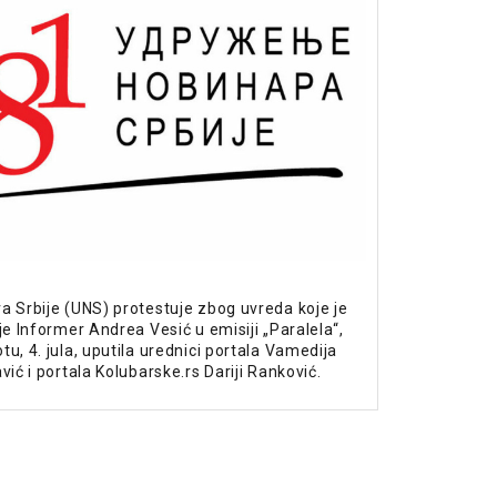
a Srbije (UNS) protestuje zbog uvreda koje je
je Informer Andrea Vesić u emisiji „Paralela“,
u, 4. jula, uputila urednici portala Vamedija
vić i portala Kolubarske.rs Dariji Ranković.