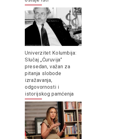
Univerzitet Kolumbija:
Slučaj „Ćuruvija”
presedan, važan za
pitanja slobode
izražavanja,
odgovornosti i
istorijskog pamćenja