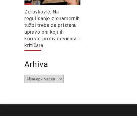
Zdravković: Na
regulisanje zlonamernih
tužbi treba da pristanu
upravo oni koji ih
koriste protiv novinara i
kritičara
Arhiva
Arhiva
O nama
Impresum
Podrška
Kontakt
Newsletter
Us