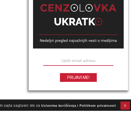
m sajta saglasni ste sa
Uslovima korišćenja i Politikom privatnosti
X