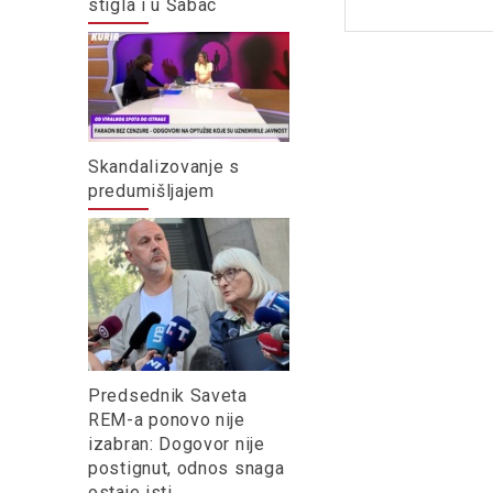
stigla i u Šabac
Skandalizovanje s
predumišljajem
Predsednik Saveta
REM-a ponovo nije
izabran: Dogovor nije
postignut, odnos snaga
ostaje isti