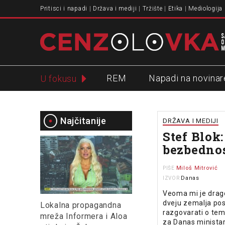
Pritisci i napadi
Država i mediji
Tržište
Etika
Mediologija
REM
Napadi na novinar
U fokusu
Slavko Ćuruvija
Najčitanije
DRŽAVA I MEDIJI
Stef Blok
bezbedno
Miloš Mitrović
PIŠE
Danas
IZVOR
Veoma mi je drago
dveju zemalja post
Lokalna propagandna
razgovarati o te
mreža Informera i Aloa
za Danas ministar