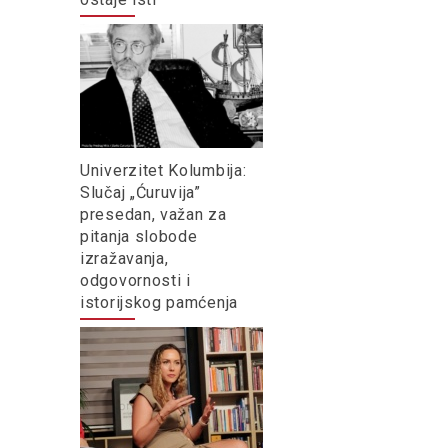
Univerzitet Kolumbija:
Slučaj „Ćuruvija”
presedan, važan za
pitanja slobode
izražavanja,
odgovornosti i
istorijskog pamćenja