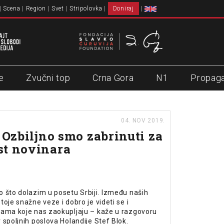
Scena
Region
Svet
Stripolovka
Doniraj
e
Zvučni top
Crna Gora
N1
Propag
04. NOV 2019.
: Ozbiljno smo zabrinuti za
st novinara
 što dolazim u posetu Srbiji. Između naših
oje snažne veze i dobro je videti se i
mama koje nas zaokupljaju – kaže u razgovoru
 spoljnih poslova Holandije Stef Blok.