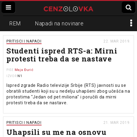
REM
Napadi na novinare
Zvučni top
Crna Gora
N1
PRITISCI I NAPADI
22. MAR 2019.
Studenti ispred RTS-a: Mirni
Propaganda
Lokalni mediji
protesti treba da se nastave
Informer
Slavko Ćuruvija
Maja Đurić
PIŠE
N1
IZVOR
Ispred zgrade Radio televizije Srbije (RTS) javnosti su se
obratili studenti koji su u nedelju uhapšeni zbog učešća na
protestima "Jedan od pet miliona" i poručili da mirni
protesti treba da se nastave.
PRITISCI I NAPADI
21. MAR 2019.
Uhapsili su me na osnovu