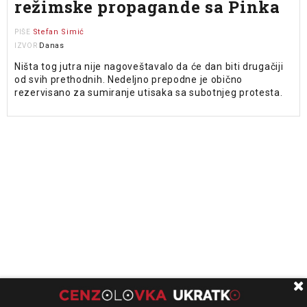
režimske propagande sa Pinka
Stefan Simić
PIŠE
Danas
IZVOR
Ništa tog jutra nije nagoveštavalo da će dan biti drugačiji
od svih prethodnih. Nedeljno prepodne je obično
rezervisano za sumiranje utisaka sa subotnjeg protesta.