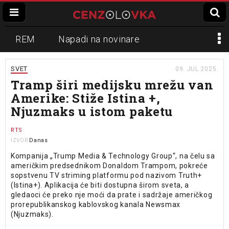
REM
Napadi na novinare
Zvučni top
Crna Gora
N1
SVET
09. JUL 2025.
Tramp širi medijsku mrežu van
Propaganda
Lokalni mediji
Amerike: Stiže Istina +,
Njuzmaks u istom paketu
Informer
Slavko Ćuruvija
RTS
Danas
IZVOR
Kompanija „Trump Media & Technology Group“, na čelu sa
američkim predsednikom Donaldom Trampom, pokreće
sopstvenu TV striming platformu pod nazivom Truth+
(Istina+). Aplikacija će biti dostupna širom sveta, a
gledaoci će preko nje moći da prate i sadržaje američkog
prorepublikanskog kablovskog kanala Newsmax
(Njuzmaks).