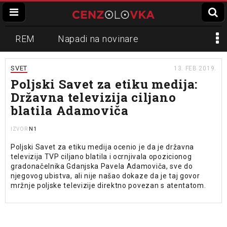
REM
Napadi na novinare
Zvučni top
Crna Gora
N1
SVET
13. FEB 2019.
Poljski Savet za etiku medija:
Propaganda
Lokalni mediji
Državna televizija ciljano
blatila Adamoviča
Informer
Slavko Ćuruvija
N1
IZVOR
Poljski Savet za etiku medija ocenio je da je državna
televizija TVP ciljano blatila i ocrnjivala opozicionog
gradonačelnika Gdanjska Pavela Adamoviča, sve do
njegovog ubistva, ali nije našao dokaze da je taj govor
mržnje poljske televizije direktno povezan s atentatom.