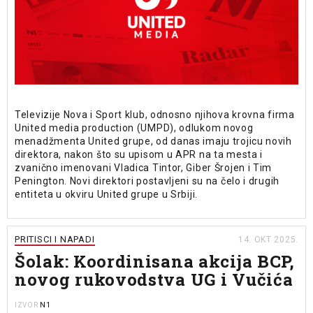
Televizije Nova i Sport klub, odnosno njihova krovna firma
United media production (UMPD), odlukom novog
menadžmenta United grupe, od danas imaju trojicu novih
direktora, nakon što su upisom u APR na ta mesta i
zvanično imenovani Vladica Tintor, Giber Šrojen i Tim
Penington. Novi direktori postavljeni su na čelo i drugih
entiteta u okviru United grupe u Srbiji.
PRITISCI I NAPADI
14. OKT 2025.
Šolak: Koordinisana akcija BCP,
novog rukovodstva UG i Vučića
N1
IZVOR