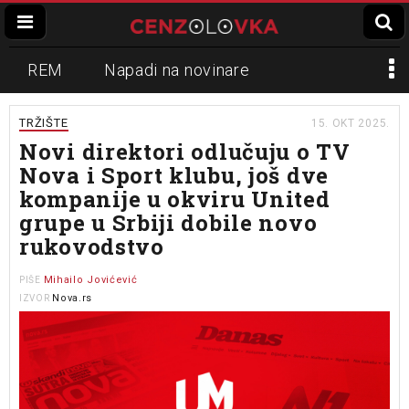
REM
Napadi na novinare
Zvučni top
Crna Gora
N1
TRŽIŠTE
15. OKT 2025.
Novi direktori odlučuju o TV
Propaganda
Lokalni mediji
Nova i Sport klubu, još dve
kompanije u okviru United
Informer
Slavko Ćuruvija
grupe u Srbiji dobile novo
rukovodstvo
Mihailo Jovićević
PIŠE
Nova.rs
IZVOR