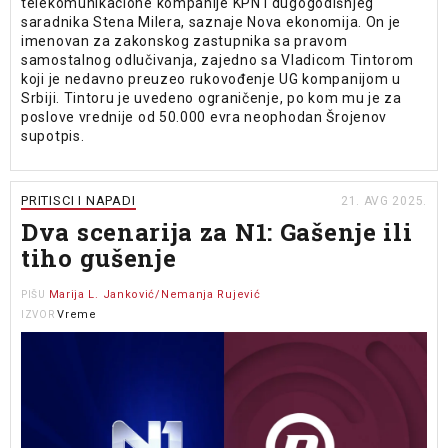
telekomunikacione kompanije KPN i dugogodišnjeg
saradnika Stena Milera, saznaje Nova ekonomija. On je
imenovan za zakonskog zastupnika sa pravom
samostalnog odlučivanja, zajedno sa Vladicom Tintorom
koji je nedavno preuzeo rukovođenje UG kompanijom u
Srbiji. Tintoru je uvedeno ograničenje, po kom mu je za
poslove vrednije od 50.000 evra neophodan Šrojenov
supotpis.
PRITISCI I NAPADI
21. AVG 2025.
Dva scenarija za N1: Gašenje ili
tiho gušenje
Marija L. Janković/Nemanja Rujević
PIŠU
Vreme
IZVOR