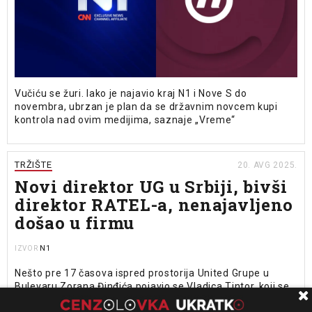
Vučiću se žuri. Iako je najavio kraj N1 i Nove S do
novembra, ubrzan je plan da se državnim novcem kupi
kontrola nad ovim medijima, saznaje „Vreme“
TRŽIŠTE
20. AVG 2025.
Novi direktor UG u Srbiji, bivši
direktor RATEL-a, nenajavljeno
došao u firmu
N1
IZVOR
Nešto pre 17 časova ispred prostorija United Grupe u
Bulevaru Zorana Đinđića pojavio se Vladica Tintor, koji se
predstavio kao novi direktor UG u Srbiji. Pošto