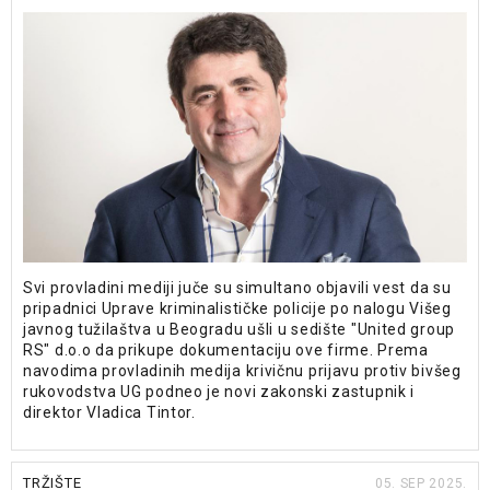
Svi provladini mediji juče su simultano objavili vest da su
pripadnici Uprave kriminalističke policije po nalogu Višeg
javnog tužilaštva u Beogradu ušli u sedište "United group
RS" d.o.o da prikupe dokumentaciju ove firme. Prema
navodima provladinih medija krivičnu prijavu protiv bivšeg
rukovodstva UG podneo je novi zakonski zastupnik i
direktor Vladica Tintor.
TRŽIŠTE
05. SEP 2025.