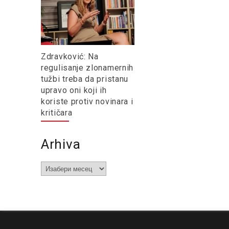
Zdravković: Na
regulisanje zlonamernih
tužbi treba da pristanu
upravo oni koji ih
koriste protiv novinara i
kritičara
Arhiva
Arhiva
O nama
Impresum
Podrška
Kontakt
Newsletter
Us