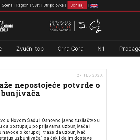
Scena
Region
Svet
Stripolovka
Doniraj
e
Zvučni top
Crna Gora
N1
Propag
27. FEB 2020.
raže nepostojeće potvrde o
zbunjivača
štvo u Novom Sadu i Osnovno javno tužilaštvo u
u da postupaju po prijavama uzbunjivača i
u navode o korupciji traže da uzbunjivači
status uzbunjivača“ pa čak i da im dostave