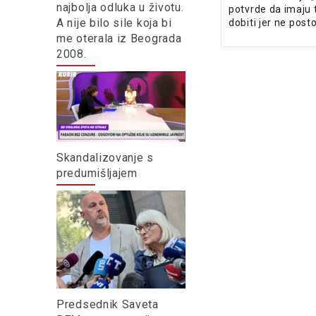
najbolja odluka u životu.
potvrde da imaju 
A nije bilo sile koja bi
dobiti jer ne postoj
me oterala iz Beograda
2008.
Skandalizovanje s
predumišljajem
Predsednik Saveta