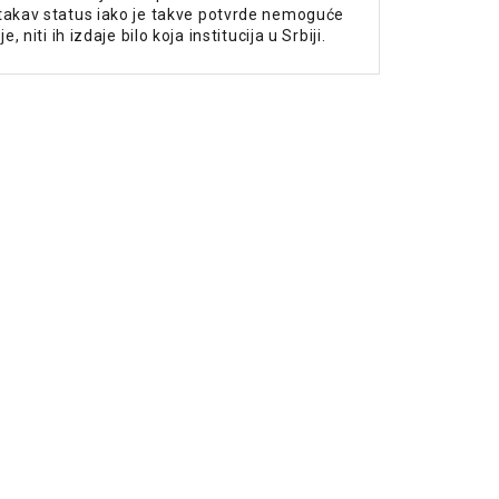
takav status iako je takve potvrde nemoguće
e, niti ih izdaje bilo koja institucija u Srbiji.