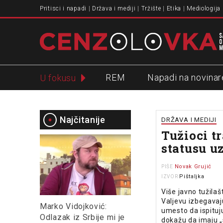
Pritisci i napadi
Država i mediji
Tržište
Etika
Mediologija
REM
Napadi na novinar
U fokusu
Slavko Ćuruvija
Najčitanije
DRŽAVA I MEDIJI
Tužioci t
statusu u
Novak Grujić
PIŠE
Pištaljka
IZVOR
Više javno tužila
Valjevu izbegavaj
Marko Vidojković:
umesto da ispituj
Odlazak iz Srbije mi je
dokažu da imaju „