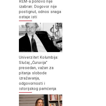
REM-a ponovo nije
izabran: Dogovor nije
postignut, odnos snaga
ostaje isti
Univerzitet Kolumbija:
Slučaj „Ćuruvija”
presedan, važan za
pitanja slobode
izražavanja,
odgovornosti i
istorijskog pamćenja