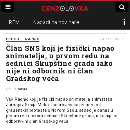
REM
Napadi na novinare
Zvučni top
Crna Gora
N1
PRITISCI I NAPADI
24. FEB 2025.
Član SNS koji je fizički napao
Propaganda
Lokalni mediji
snimatelja, u prvom redu na
sednici Skupštine grada iako
Informer
Slavko Ćuruvija
nije ni odbornik ni član
Gradskog veća
Danas
IZVOR
Vuk Raonić koji je fizički napao snimatelja snimatelja
Juronjuz Srbija Mirka Todorovića na jednom od
građanskih protesta u Novom Sadu, sedeo je danas u
prvom redu tokom sednice Skupštine grada, iako nije ni
odbornik ni član Gradskog veća.