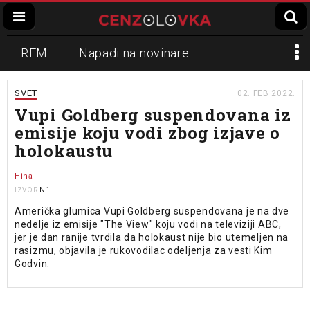
REM
Napadi na novinare
Zvučni top
Crna Gora
N1
SVET
02. FEB 2022.
Vupi Goldberg suspendovana iz
Propaganda
Lokalni mediji
emisije koju vodi zbog izjave o
holokaustu
Informer
Slavko Ćuruvija
Hina
N1
IZVOR
Američka glumica Vupi Goldberg suspendovana je na dve
nedelje iz emisije "The View" koju vodi na televiziji ABC,
jer je dan ranije tvrdila da holokaust nije bio utemeljen na
rasizmu, objavila je rukovodilac odeljenja za vesti Kim
Godvin.