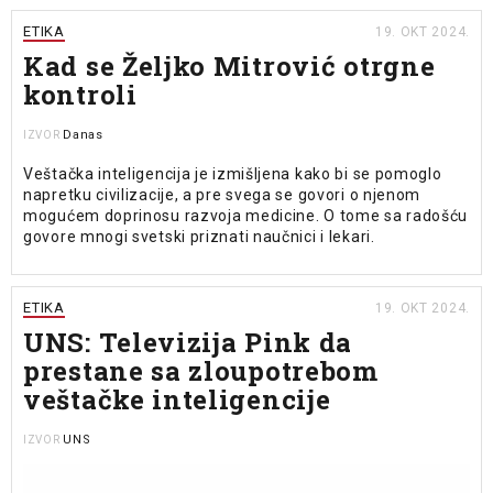
ETIKA
19. OKT 2024.
Kad se Željko Mitrović otrgne
kontroli
Danas
IZVOR
Veštačka inteligencija je izmišljena kako bi se pomoglo
napretku civilizacije, a pre svega se govori o njenom
mogućem doprinosu razvoja medicine. O tome sa radošću
govore mnogi svetski priznati naučnici i lekari.
ETIKA
19. OKT 2024.
UNS: Televizija Pink da
prestane sa zloupotrebom
veštačke inteligencije
UNS
IZVOR