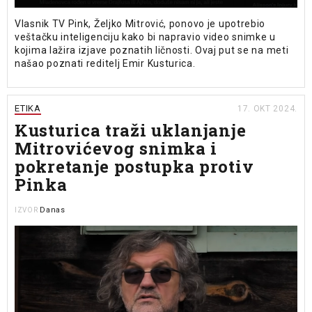
Vlasnik TV Pink, Željko Mitrović, ponovo je upotrebio
veštačku inteligenciju kako bi napravio video snimke u
kojima lažira izjave poznatih ličnosti. Ovaj put se na meti
našao poznati reditelj Emir Kusturica.
ETIKA
17. OKT 2024.
Kusturica traži uklanjanje
Mitrovićevog snimka i
pokretanje postupka protiv
Pinka
Danas
IZVOR