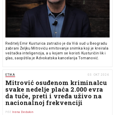
Reditelj Emir Kusturica zatražio je da Viši sud u Beogradu
zabrani Želјku Mitroviću emitovanje snimka koji je kreirala
veštačka inteligencija, a u kojem se koristi Kusturičin lik i
glas, saopštila je Advokatska kancelarija Tomanović.
ETIKA
03. OKT 2024.
Mitrović osuđenom kriminalcu
svake nedelje plaća 2.000 evra
da tuče, preti i vređa uživo na
nacionalnoj frekvenciji
Irena Dedakin
PIŠE