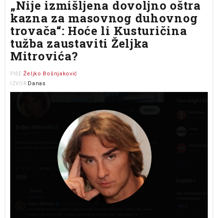
„Nije izmišljena dovoljno oštra
kazna za masovnog duhovnog
trovača“: Hoće li Kusturičina
tužba zaustaviti Željka
Mitrovića?
Željko Bošnjaković
PIŠE
Danas
IZVOR