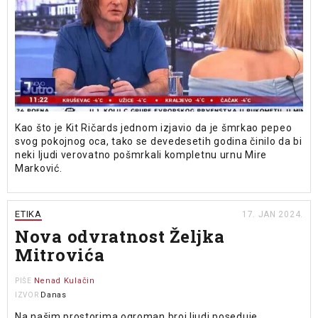
Kao što je Kit Ričards jednom izjavio da je šmrkao pepeo
svog pokojnog oca, tako se devedesetih godina činilo da bi
neki ljudi verovatno pošmrkali kompletnu urnu Mire
Marković.
ETIKA
17. JAN 2024.
Nova odvratnost Željka
Mitrovića
Nenad Kulačin
PIŠE
Danas
IZVOR
Na našim prostorima ogroman broj ljudi poseduje