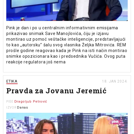
Pink je dan i po u centralnim informativnim emisijama
prikazivao snimak Save Manojlovića, čiju je izjavu
montirao uz pomoć veštačke inteligencije, predstavljajući
to kao „autorsku” šalu svog vlasnika Željka Mitrovića. REM
prošle godine reagovao kada je Pink na isti način montirao
snimke opozicionara kao i predsednika Vučića. Ovog puta
reakcije regulatora još nema
ETIKA
18. JAN 2024.
Pravda za Jovanu Jeremić
Dragoljub Petrović
PIŠE
Danas
IZVOR