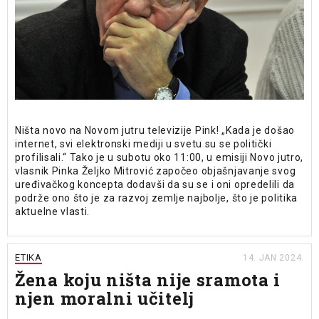
Ništa novo na Novom jutru televizije Pink! „Kada je došao
internet, svi elektronski mediji u svetu su se politički
profilisali.“ Tako je u subotu oko 11:00, u emisiji Novo jutro,
vlasnik Pinka Željko Mitrović započeo objašnjavanje svog
uređivačkog koncepta dodavši da su se i oni opredelili da
podrže ono što je za razvoj zemlje najbolje, što je politika
aktuelne vlasti.
ETIKA
14. JAN 2024.
Žena koju ništa nije sramota i
njen moralni učitelj