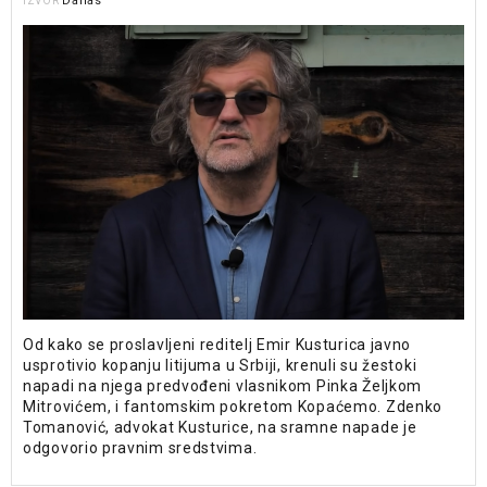
Danas
IZVOR
Od kako se proslavljeni reditelj Emir Kusturica javno
usprotivio kopanju litijuma u Srbiji, krenuli su žestoki
napadi na njega predvođeni vlasnikom Pinka Željkom
Mitrovićem, i fantomskim pokretom Kopaćemo. Zdenko
Tomanović, advokat Kusturice, na sramne napade je
odgovorio pravnim sredstvima.