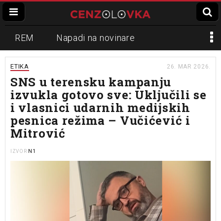
REM
Napadi na novinare
Zvučni top
Crna Gora
N1
ETIKA
26. MAR 2026.
SNS u terensku kampanju
Propaganda
Lokalni mediji
izvukla gotovo sve: Uključili se
i vlasnici udarnih medijskih
Informer
Slavko Ćuruvija
pesnica režima – Vučićević i
Mitrović
N1
IZVOR