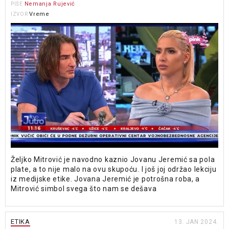
Nemanja Rujević
PIŠE
Vreme
IZVOR
Željko Mitrović je navodno kaznio Jovanu Jeremić sa pola
plate, a to nije malo na ovu skupoću. I još joj održao lekciju
iz medijske etike. Jovana Jeremić je potrošna roba, a
Mitrović simbol svega što nam se dešava
ETIKA
13. JAN 2024.