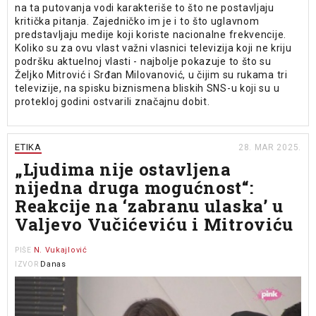
na ta putovanja vodi karakteriše to što ne postavljaju
kritička pitanja. Zajedničko im je i to što uglavnom
predstavljaju medije koji koriste nacionalne frekvencije.
Koliko su za ovu vlast važni vlasnici televizija koji ne kriju
podršku aktuelnoj vlasti - najbolje pokazuje to što su
Željko Mitrović i Srđan Milovanović, u čijim su rukama tri
televizije, na spisku biznismena bliskih SNS-u koji su u
protekloj godini ostvarili značajnu dobit.
ETIKA
28. MAR 2025.
„Ljudima nije ostavljena
nijedna druga mogućnost“:
Reakcije na ‘zabranu ulaska’ u
Valjevo Vučićeviću i Mitroviću
N. Vukajlović
PIŠE
Danas
IZVOR