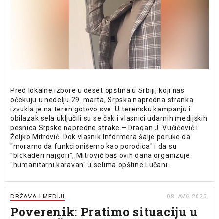
Pred lokalne izbore u deset opština u Srbiji, koji nas
očekuju u nedelju 29. marta, Srpska napredna stranka
izvukla je na teren gotovo sve. U terensku kampanju i
obilazak sela uključili su se čak i vlasnici udarnih medijskih
pesnica Srpske napredne strake – Dragan J. Vučićević i
Željko Mitrović. Dok vlasnik Informera šalje poruke da
"moramo da funkcionišemo kao porodica" i da su
"blokaderi najgori", Mitrović baš ovih dana organizuje
"humanitarni karavan" u selima opštine Lučani.
DRŽAVA I MEDIJI
08. AVG 2025.
Poverenik: Pratimo situaciju u