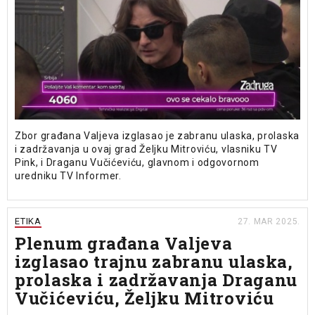
Zbor građana Valjeva izglasao je zabranu ulaska, prolaska
i zadržavanja u ovaj grad Željku Mitroviću, vlasniku TV
Pink, i Draganu Vučićeviću, glavnom i odgovornom
uredniku TV Informer.
ETIKA
27. MAR 2025.
Plenum građana Valjeva
izglasao trajnu zabranu ulaska,
prolaska i zadržavanja Draganu
Vučićeviću, Željku Mitroviću