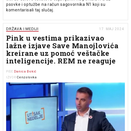
psovke i optužbe na račun sagovornika N1 koji su
komentarisali taj slučaj.
DRŽAVA I MEDIJI
17. MAJ 2024.
Pink u vestima prikazivao
lažne izjave Save Manojlovića
kreirane uz pomoć veštačke
inteligencije. REM ne reaguje
Danica Đokić
PIŠE
Cenzolovka
IZVOR