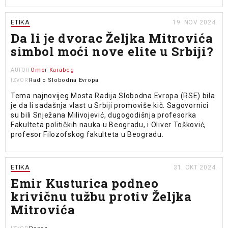
ETIKA
19. NOV 2024.
Da li je dvorac Željka Mitrovića
simbol moći nove elite u Srbiji?
Omer Karabeg
AUTOR
Radio Slobodna Evropa
IZVOR
Tema najnovijeg Mosta Radija Slobodna Evropa (RSE) bila
je da li sadašnja vlast u Srbiji promoviše kič. Sagovornici
su bili Snježana Milivojević, dugogodišnja profesorka
Fakulteta političkih nauka u Beogradu, i Oliver Tošković,
profesor Filozofskog fakulteta u Beogradu.
ETIKA
31. OKT 2024.
Emir Kusturica podneo
krivičnu tužbu protiv Željka
Mitrovića