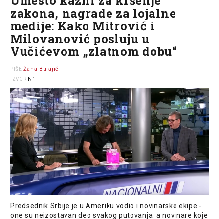
Umesto kazni za kršenje
zakona, nagrade za lojalne
medije: Kako Mitrović i
Milovanović posluju u
Vučićevom „zlatnom dobu“
Žana Bulajić
PIŠE
N1
IZVOR
Predsednik Srbije je u Ameriku vodio i novinarske ekipe -
one su neizostavan deo svakog putovanja, a novinare koje