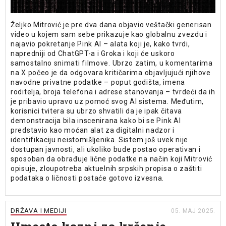
Željko Mitrović je pre dva dana objavio veštački generisan
video u kojem sam sebe prikazuje kao globalnu zvezdu i
najavio pokretanje Pink AI – alata koji je, kako tvrdi,
napredniji od ChatGPT-a i Groka i koji će uskoro
samostalno snimati filmove. Ubrzo zatim, u komentarima
na X počeo je da odgovara kritičarima objavljujući njihove
navodne privatne podatke – poput godišta, imena
roditelja, broja telefona i adrese stanovanja – tvrdeći da ih
je pribavio upravo uz pomoć svog AI sistema. Međutim,
korisnici tvitera su ubrzo shvatili da je ipak čitava
demonstracija bila inscenirana kako bi se Pink AI
predstavio kao moćan alat za digitalni nadzor i
identifikaciju neistomišljenika. Sistem još uvek nije
dostupan javnosti, ali ukoliko bude postao operativan i
sposoban da obrađuje lične podatke na način koji Mitrović
opisuje, zloupotreba aktuelnih srpskih propisa o zaštiti
podataka o ličnosti postaće gotovo izvesna.
DRŽAVA I MEDIJI
05. MAJ 2025.