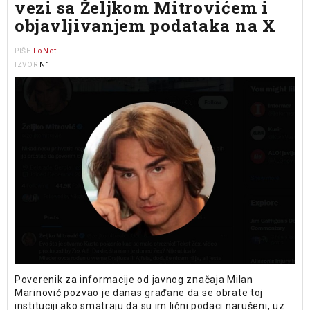
vezi sa Željkom Mitrovićem i
objavljivanjem podataka na X
FoNet
PIŠE
N1
IZVOR
Poverenik za informacije od javnog značaja Milan
Marinović pozvao je danas građane da se obrate toj
instituciji ako smatraju da su im lični podaci narušeni, uz