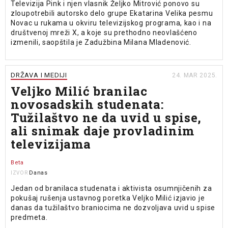
Televizija Pink i njen vlasnik Željko Mitrović ponovo su
zloupotrebili autorsko delo grupe Ekatarina Velika pesmu
Novac u rukama u okviru televizijskog programa, kao i na
društvenoj mreži X, a koje su prethodno neovlašćeno
izmenili, saopštila je Zadužbina Milana Mladenović.
DRŽAVA I MEDIJI
24. MAR 2025.
Veljko Milić branilac
novosadskih studenata:
Tužilaštvo ne da uvid u spise,
ali snimak daje provladinim
televizijama
Beta
Danas
IZVOR
Jedan od branilaca studenata i aktivista osumnjičenih za
pokušaj rušenja ustavnog poretka Veljko Milić izjavio je
danas da tužilaštvo braniocima ne dozvoljava uvid u spise
predmeta.