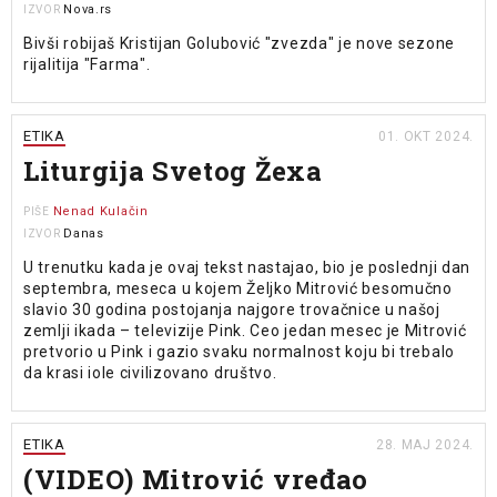
Nova.rs
IZVOR
Bivši robijaš Kristijan Golubović "zvezda" je nove sezone
rijalitija "Farma".
ETIKA
01. OKT 2024.
Liturgija Svetog Žexa
Nenad Kulačin
PIŠE
Danas
IZVOR
U trenutku kada je ovaj tekst nastajao, bio je poslednji dan
septembra, meseca u kojem Željko Mitrović besomučno
slavio 30 godina postojanja najgore trovačnice u našoj
zemlji ikada – televizije Pink. Ceo jedan mesec je Mitrović
pretvorio u Pink i gazio svaku normalnost koju bi trebalo
da krasi iole civilizovano društvo.
ETIKA
28. MAJ 2024.
(VIDEO) Mitrović vređao