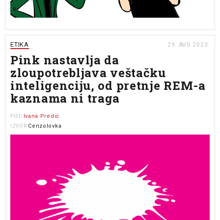
ETIKA
29. AVG 2023.
Pink nastavlja da
zloupotrebljava veštačku
inteligenciju, od pretnje REM-a
kaznama ni traga
Ivana Predić
PIŠE
Cenzolovka
IZVOR