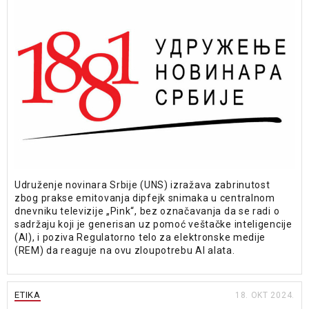
Udruženje novinara Srbije (UNS) izražava zabrinutost
zbog prakse emitovanja dipfejk snimaka u centralnom
dnevniku televizije „Pink“, bez označavanja da se radi o
sadržaju koji je generisan uz pomoć veštačke inteligencije
(AI), i poziva Regulatorno telo za elektronske medije
(REM) da reaguje na ovu zloupotrebu AI alata.
ETIKA
18. OKT 2024.