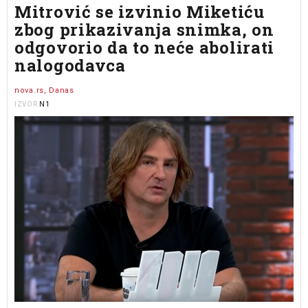
Mitrović se izvinio Miketiću
zbog prikazivanja snimka, on
odgovorio da to neće abolirati
nalogodavca
nova.rs, Danas
N1
IZVOR