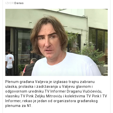
Danas
IZVOR
Plenum građana Valjeva je izglasao trajnu zabranu
ulaska, prolaska i zadržavanja u Valjevu glavnom i
odgovornom uredniku TV Informer Draganu Vučićeviću,
vlasniku TV Pink Željku Mitroviću i kolektivima TV Pink I TV
Informer, rekao je jedan od organizatora građanskog
plenuma za N1.