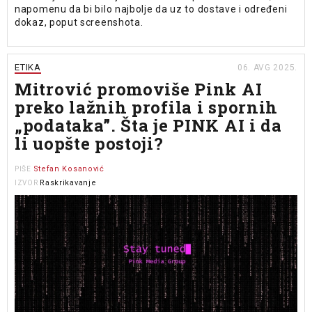
napomenu da bi bilo najbolje da uz to dostave i određeni
dokaz, poput screenshota.
ETIKA
06. AVG 2025.
Mitrović promoviše Pink AI
preko lažnih profila i spornih
„podataka”. Šta je PINK AI i da
li uopšte postoji?
Stefan Kosanović
PIŠE
Raskrikavanje
IZVOR