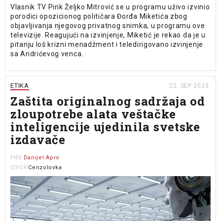
Vlasnik TV Pink Željko Mitrović se u programu uživo izvinio
porodici opozicionog političara Đorđa Miketića zbog
objavljivanja njegovog privatnog snimka, u programu ove
televizije. Reagujući na izvinjenje, Miketić je rekao da je u
pitanju loš krizni menadžment i teledirigovano izvinjenje
sa Andrićevog venca.
ETIKA
22. SEP 2023.
Zaštita originalnog sadržaja od
zloupotrebe alata veštačke
inteligencije ujedinila svetske
izdavače
Danijel Apro
PIŠE
Cenzolovka
IZVOR