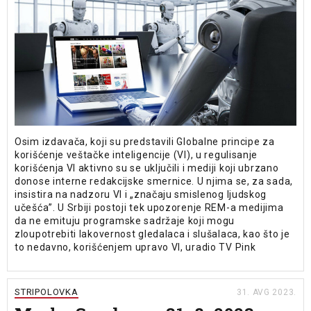
Osim izdavača, koji su predstavili Globalne principe za
korišćenje veštačke inteligencije (VI), u regulisanje
korišćenja VI aktivno su se uključili i mediji koji ubrzano
donose interne redakcijske smernice. U njima se, za sada,
insistira na nadzoru VI i „značaju smislenog ljudskog
učešća”. U Srbiji postoji tek upozorenje REM-а medijima
da ne emituju programske sadržaje koji mogu
zloupotrebiti lakovernost gledalaca i slušalaca, kao što je
to nedavno, korišćenjem upravo VI, uradio TV Pink
STRIPOLOVKA
31. AVG 2023.