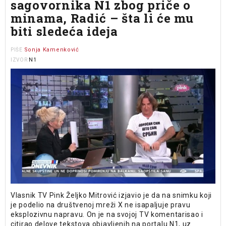
sagovornika N1 zbog priče o
minama, Radić – šta li će mu
biti sledeća ideja
Sonja Kamenković
PIŠE
N1
IZVOR
Vlasnik TV Pink Željko Mitrović izjavio je da na snimku koji
je podelio na društvenoj mreži X ne isapaljuje pravu
eksplozivnu napravu. On je na svojoj TV komentarisao i
citirao delove tekstova objavljenih na portalu N1, uz