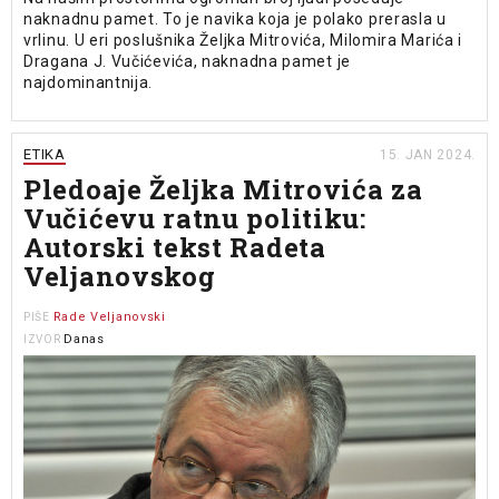
naknadnu pamet. To je navika koja je polako prerasla u
vrlinu. U eri poslušnika Željka Mitrovića, Milomira Marića i
Dragana J. Vučićevića, naknadna pamet je
najdominantnija.
ETIKA
15. JAN 2024.
Pledoaje Željka Mitrovića za
Vučićevu ratnu politiku:
Autorski tekst Radeta
Veljanovskog
Rade Veljanovski
PIŠE
Danas
IZVOR