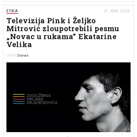
ETIKA
25. MAR 2025.
Televizija Pink i Željko
Mitrović zloupotrebili pesmu
„Novac u rukama“ Ekatarine
Velika
Danas
IZVOR