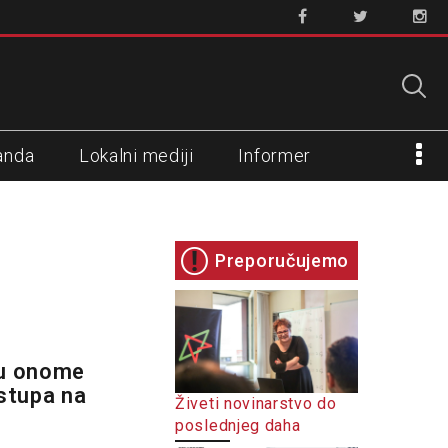
anda
Lokalni mediji
Informer
Preporučujemo
 u onome
 stupa na
Živeti novinarstvo do
poslednjeg daha