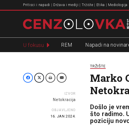
Pritisci i napadi
Država i mediji
Tržište
Etika
Mediologija
REM
Napadi na novinar
U fokusu
Slavko Ćuruvija
TRŽIŠTE
Marko C
Netokra
IZVOR
Netokracija
Došlo je vre
OBJAVLJENO
što radimo. 
16. JAN 2024.
poziciju novo