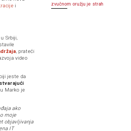
zvučnom oružju je strah
racije
i
 Srbiji,
tavile
adržaja
, prateći
razvoja video
iji jeste da
stvarajući
ju Marko je
ađaja ako
no moje
t objavljivanja
ena IT