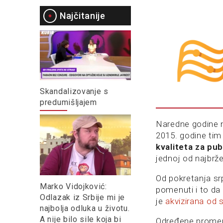
Najčitanije
Skandalizovanje s
predumišljajem
Naredne godine 
2015. godine tim 
kvaliteta za pub
jednoj od najbrže
Od pokretanja sr
Marko Vidojković:
pomenuti i to da
Odlazak iz Srbije mi je
je
akvizirana od 
najbolja odluka u životu.
A nije bilo sile koja bi
Određene promene