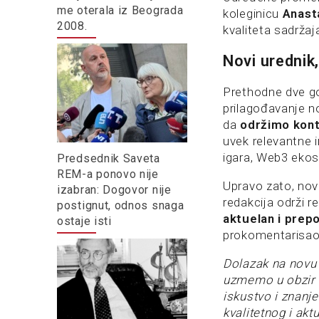
me oterala iz Beograda
koleginicu
Anast
2008.
kvaliteta sadržaj
Novi urednik,
Prethodne dve god
prilagođavanje n
da
održimo konti
uvek relevantne i
igara, Web3 ekos
Predsednik Saveta
REM-a ponovo nije
Upravo zato, nov
izabran: Dogovor nije
redakcija održi 
postignut, odnos snaga
aktuelan i prepo
ostaje isti
prokomentarisao 
Dolazak na novu 
uzmemo u obzir v
iskustvo i znanje
kvalitetnog i ak