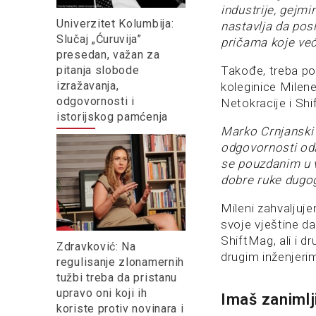
industrije, gejm
Univerzitet Kolumbija:
nastavlja da pos
Slučaj „Ćuruvija”
pričama koje ve
presedan, važan za
Takođe, treba po
pitanja slobode
izražavanja,
koleginice Milene
odgovornosti i
Netokracije i Sh
istorijskog pamćenja
Marko Crnjanski 
odgovornosti oda
se pouzdanim u v
dobre ruke dugog
Mileni zahvaljuje
svoje vještine da
ShiftMag, ali i d
Zdravković: Na
drugim inženjeri
regulisanje zlonamernih
tužbi treba da pristanu
upravo oni koji ih
Imaš zanimlj
koriste protiv novinara i