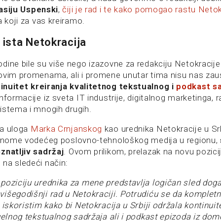
asiju Uspenski
,
čiji je rad i te kako pomogao rastu Netok
a koji za vas kreiramo.
 ista Netokracija
ine bile su više nego izazovne za redakciju Netokracije u
ovim promenama, ali i promene unutar tima nisu nas zaus
nuitet kreiranja kvalitetnog tekstualnog i
podkast s
nformacije iz sveta IT industrije, digitalnog marketinga, 
istema i mnogih drugih.
a uloga
Marka Crnjanskog
kao urednika Netokracije u Srb
renome vodećeg poslovno-tehnološkog medija u regionu,
znatljiv sadržaj
. Ovom prilikom, prelazak na novu pozici
na sledeći način:
poziciju urednika za mene predstavlja logičan sled dog
išegodišnji rad u Netokraciji. Potrudiću se da komplet
 iskoristim kako bi Netokracija u Srbiji održala kontinuite
tuelnog tekstualnog sadržaja ali i podkast epizoda iz dom