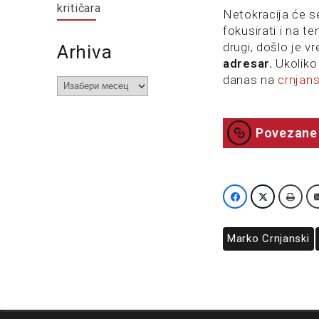
kritičara
Netokracija će se
fokusirati i na t
drugi, došlo je 
Arhiva
adresar.
Ukoliko 
danas na
crnjan
Arhiva
Povezane 
Marko Crnjanski