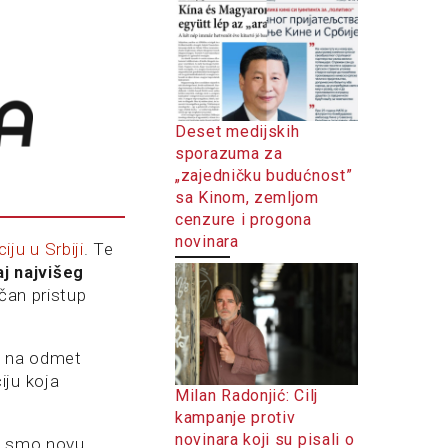
Deset medijskih
sporazuma za
„zajedničku budućnost”
sa Kinom, zemljom
cenzure i progona
novinara
ju u Srbiji
. Te
aj najvišeg
tičan pristup
e na odmet
iju koja
Milan Radonjić: Cilj
kampanje protiv
novinara koji su pisali o
li smo novu