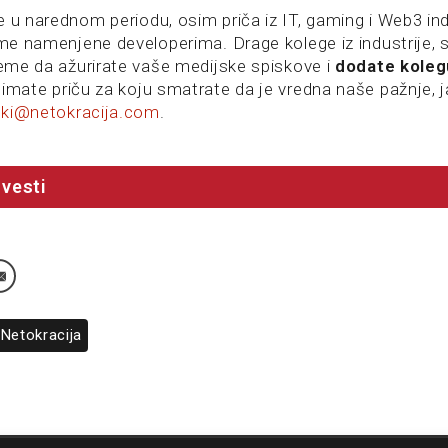
 u narednom periodu, osim priča iz IT, gaming i Web3 ind
eme namenjene developerima. Drage kolege iz industrije, st
vreme da ažurirate vaše medijske spiskove i
dodate koleg
imate priču za koju smatrate da je vredna naše pažnje, j
ski@netokracija.com
.
vesti
Netokracija