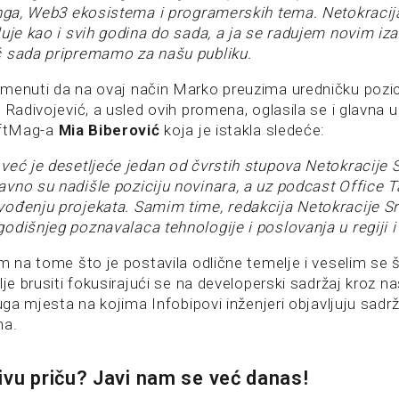
inga, Web3 ekosistema i programerskih tema. Netokracija
luje kao i svih godina do sada, a ja se radujem novim iz
ć sada pripremamo za našu publiku.
menuti da na ovaj način Marko preuzima uredničku pozic
 Radivojević, a usled ovih promena, oglasila se i glavna 
iftMag-a
Mia Biberović
koja je istakla sledeće:
već je desetljeće jedan od čvrstih stupova Netokracije S
vno su nadišle poziciju novinara, a uz podcast Office T
ođenju projekata. Samim time, redakcija Netokracije Srb
odišnjeg poznavalaca tehnologije i poslovanja u regiji i 
m na tome što je postavila odlične temelje i veselim se š
lje brusiti fokusirajući se na developerski sadržaj kroz na
ruga mjesta na kojima Infobipovi inženjeri objavljuju sadr
ma.
ivu priču? Javi nam se već danas!