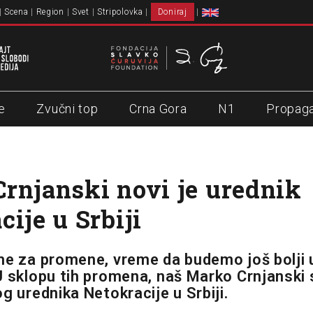
Scena
Region
Svet
Stripolovka
Doniraj
e
Zvučni top
Crna Gora
N1
Propag
rnjanski novi je urednik
cije u Srbiji
me za promene, vreme da budemo još bolji
U sklopu tih promena, naš Marko Crnjanski
g urednika Netokracije u Srbiji.