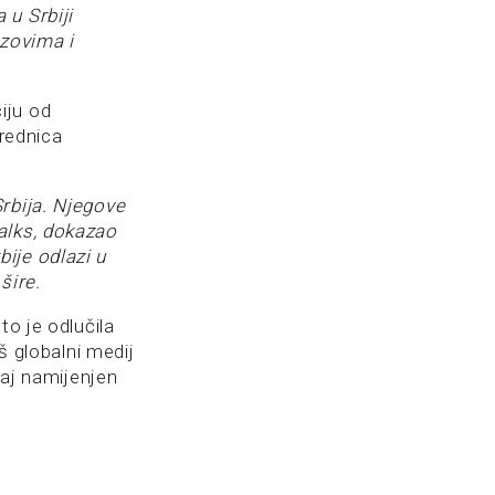
 u Srbiji
azovima i
iju od
urednica
rbija. Njegove
alks, dokazao
ije odlazi u
šire.
to je odlučila
š globalni medij
žaj namijenjen