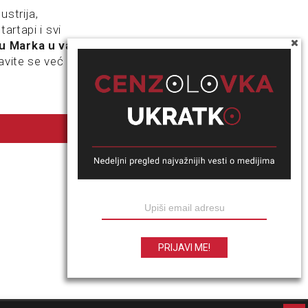
ustrija,
artapi i svi
u Marka u vaš
avite se već