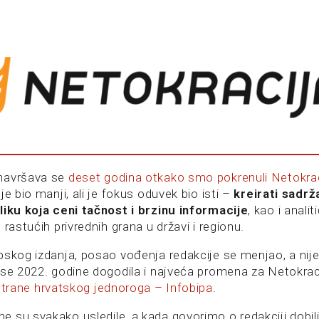
navršava se
deset godina otkako smo pokrenuli Netokraci
je bio manji, ali je fokus oduvek bio isti –
kreirati sadrž
liku koja ceni tačnost i brzinu informacije
, kao i anali
 rastućih privrednih grana u državi i regionu.
pskog izdanja, posao vođenja redakcije se menjao, a nij
 se 2022. godine dogodila i najveća promena za Netokrac
strane hrvatskog jednoroga – Infobipa
.
 su svakako usledile, a kada govorimo o redakciji dobi