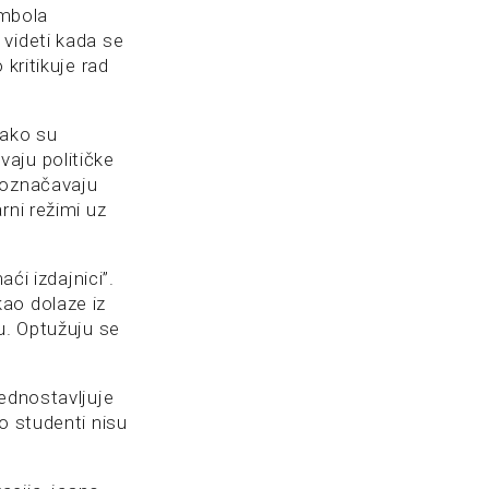
simbola
ideti kada se
kritikuje rad
Iako su
aju političke
 označavaju
rni režimi uz
ći izdajnici”.
ao dolaze iz
u. Optužuju se
jednostavljuje
o studenti nisu