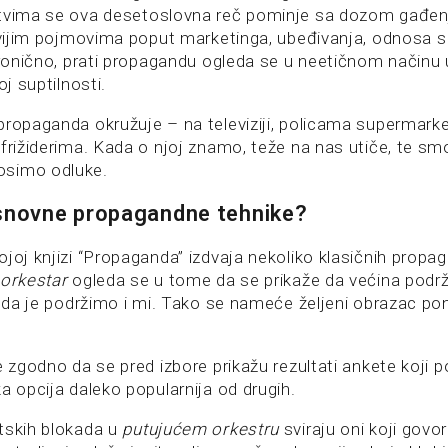
štvima se ova desetoslovna reč pominje sa dozom gađen
jivijim pojmovima poput marketinga, ubeđivanja, odnosa 
ironično, prati propagandu ogleda se u neetičnom načinu 
oj suptilnosti.
propaganda okružuje – na televiziji, policama supermarke
frižiderima. Kada o njoj znamo, teže na nas utiče, te sm
simo odluke.
osnovne propagandne tehnike?
joj knjizi “Propaganda” izdvaja nekoliko klasičnih propa
 orkestar
ogleda se u tome da se prikaže da većina podrž
li da je podržimo i mi. Tako se nameće željeni obrazac p
e zgodno da se pred izbore prikažu rezultati ankete koji p
a opcija daleko popularnija od drugih.
tskih blokada u
putujućem orkestru
sviraju oni koji govo