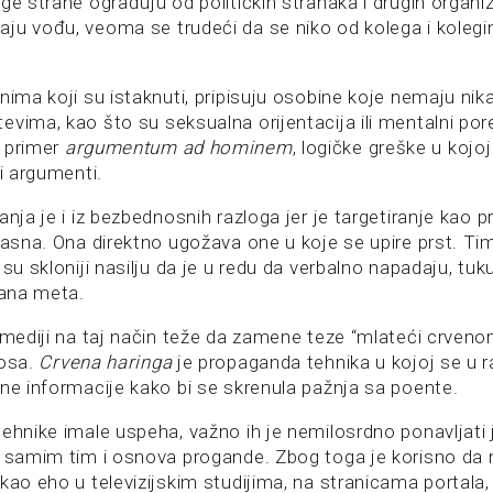
ge strane ograđuju od političkih stranaka i drugih organiz
ju vođu, veoma se trudeći da se niko od kolega i kolegin
nima koji su istaknuti, pripisuju osobine koje nemaju ni
vima, kao što su seksualna orijentacija ili mentalni por
 primer
argumentum ad hominem
, logičke greške u kojo
ni argumenti.
anja je i iz bezbednosnih razloga jer je targetiranje kao
opasna. Ona direktno ugožava one u koje se upire prst. Ti
 su skloniji nasilju da je u redu da verbalno napadaju, tuk
tana meta.
i mediji na taj način teže da zamene teze “mlateći crven
nosa.
Crvena haringa
je propaganda tehnika u kojoj se u 
tne informacije kako bi se skrenula pažnja sa poente.
ehnike imale uspeha, važno ih je nemilosrdno ponavljati 
, samim tim i osnova progande. Zbog toga je korisno da
 kao eho u televizijskim studijima, na stranicama portal