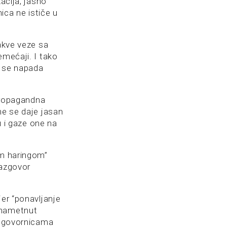
acija, jasno
ica ne ističe u
kakve veze sa
emećaji. I tako
j se napada
 propagandna
me se daje jasan
u i gaze one na
om haringom”
razgovor
jer “ponavljanje
 nametnut
a, govornicama