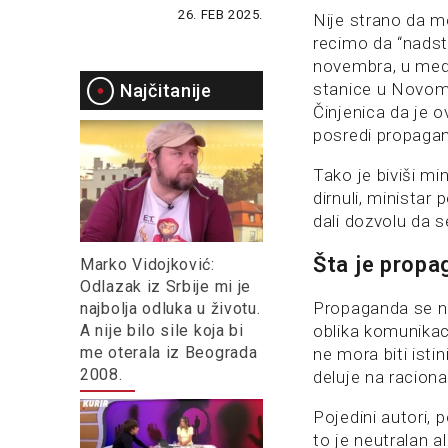
26. FEB 2025.
Nije strano da me
recimo da “nadst
novembra, u medij
stanice u Novom 
Najčitanije
Činjenica da je ov
posredi propaga
Tako je biviši mi
dirnuli, ministar
dali dozvolu da s
Šta je prop
Marko Vidojković:
Odlazak iz Srbije mi je
Propaganda se 
najbolja odluka u životu.
A nije bilo sile koja bi
oblika komunikac
me oterala iz Beograda
ne mora biti istin
2008.
deluje na raciona
Pojedini autori, 
to je neutralan a