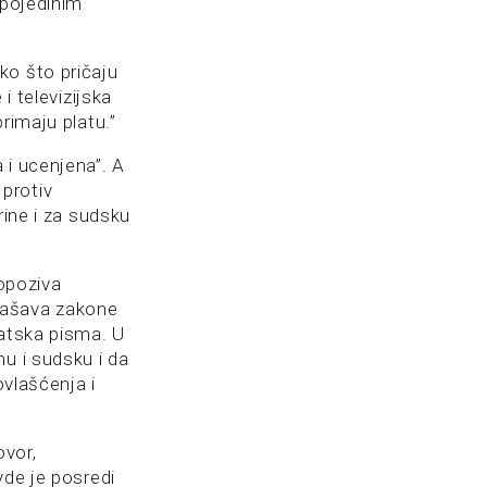
 pojedinim
ko što pričaju
i televizijska
rimaju platu.”
 i ucenjena”. A
protiv
rine i za sudsku
 opoziva
lašava zakone
matska pisma. U
u i sudsku i da
ovlašćenja i
ovor,
vde je posredi