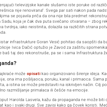
njajući televizijske kanale slušamo iste poruke od različi
rešnica nije renovirana”. Svega par sati nakon pada nads
ima se pojavila priča da ona nije bila predmet rekonstru
Sadu, koja je čak dva puta svečano otvarana – zbog rek
a tvrdnja, iako neistinita, dolazila sa različitih strana pot
nda.
nistar infrastrukture Goran Vesić pohitao da saopšti da b
 policije Ivica Dačić optužio je Zavod za zaštitu spomenika
e baš taj deo rekonstruiše, pa se i sama Infrastruktura že
aganda?
najkraće može
opisati
kao organizovano širenje ideja. Ka
ije, ona ima pošiljaoca, poruku, kanal i primaoca. Sama 
ita, a istina se može predstaviti na iskrivljen način. Cilj p
lno razmišljanje primalaca ili češće na emocije.
poput Harolda Lasvela, kažu da propaganda ne može biti d
lat kao i svaki drugi. Sve zavisi kako ga čovek koristi. Me