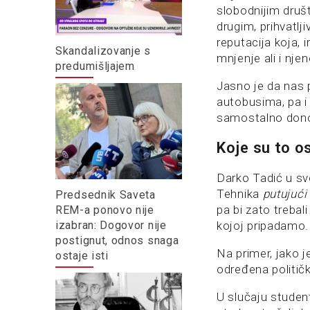
slobodnijim dru
drugim, prihvatl
reputacija koja, 
Skandalizovanje s
mnjenje ali i njen
predumišljajem
Jasno je da nas 
autobusima, pa i 
samostalno dono
Koje su to 
Darko Tadić u svo
Tehnika
putujući
Predsednik Saveta
pa bi zato treba
REM-a ponovo nije
izabran: Dogovor nije
kojoj pripadamo.
postignut, odnos snaga
Na primer, jako j
ostaje isti
određena političk
U slučaju studen