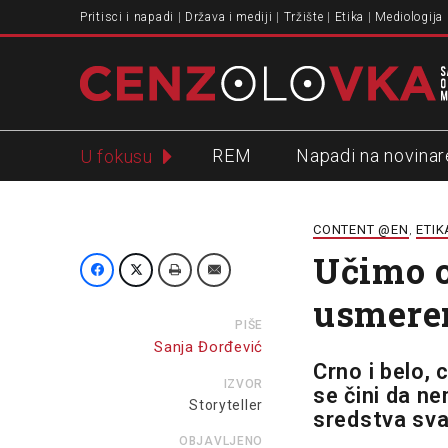
Pritisci i napadi
Država i mediji
Tržište
Etika
Mediologija
REM
Napadi na novinar
U fokusu
Slavko Ćuruvija
CONTENT @EN
ETIK
,
Učimo o
usmeren
PIŠE
Sanja Đorđević
Crno i belo, 
IZVOR
se čini da n
Storyteller
sredstva sv
OBJAVLJENO