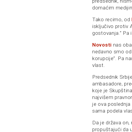
predsednik, nismo
domaćim mediji
Tako recimo, od
isključivo protiv
gostovanja.” Pa i
Novosti
nas obav
nedavno smo od
korupcije”. Pa na
vlast.
Predsednik Srbij
ambasadore, pred
koje je Skupštin
najvišem pravnom
je ova poslednja 
sama podela vlas
Da je država on,
propuštajući da u