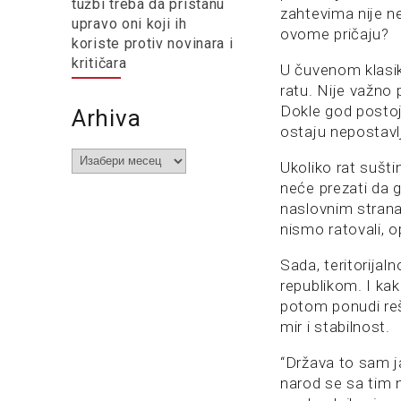
tužbi treba da pristanu
zahtevima nije n
upravo oni koji ih
ovome pričaju?
koriste protiv novinara i
kritičara
U čuvenom klasik
ratu. Nije važno
Dokle god postoji
Arhiva
ostaju nepostavlj
Arhiva
Ukoliko rat sušti
neće prezati da 
naslovnim strana
nismo ratovali, o
Sada, teritorijal
republikom. I kak
potom ponudi reš
mir i stabilnost.
“Država to sam ja
narod se sa tim ni