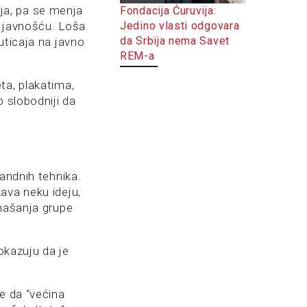
ja, pa se menja
Fondacija Ćuruvija:
s javnošću. Loša
Jedino vlasti odgovara
da Srbija nema Savet
uticaja na javno
REM-a
ta, plakatima,
o slobodniji da
gandnih tehnika.
ava neku ideju,
onašanja grupe
okazuju da je
re da “većina