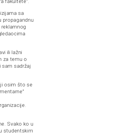
ra fakultete”.
vizijama sa
u propagandnu
e reklamnog
 gledaocima
i ili lažni
an za temu o
ni sam sadržaj
ji osim što se
kumentarne”
ganizacije.
ne. Svako ko u
đu studentskim