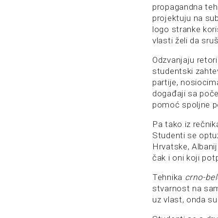
propagandna teh
projektuju na su
logo stranke kori
vlasti želi da sru
Odzvanjaju retor
studentski zahte
partije, nosioci
događaji sa počet
pomoć spoljne p
Pa tako iz rečnik
Studenti se optu
Hrvatske, Albani
čak i oni koji p
Tehnika
crno-be
stvarnost na sam
uz vlast, onda su