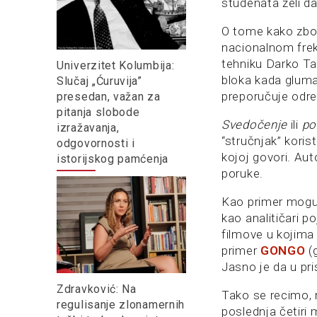
studenata želi da
O tome kako zbog 
nacionalnom fre
tehniku Darko Ta
Univerzitet Kolumbija:
bloka kada gluma
Slučaj „Ćuruvija”
preporučuje odr
presedan, važan za
pitanja slobode
Svedočenje
ili
po
izražavanja,
“stručnjak” koris
odgovornosti i
kojoj govori. Aut
istorijskog pamćenja
poruke.
Kao primer mogu 
kao analitičari p
filmove u kojima 
primer
GONGO
(
Jasno je da u pr
Zdravković: Na
Tako se recimo,
regulisanje zlonamernih
poslednja četir