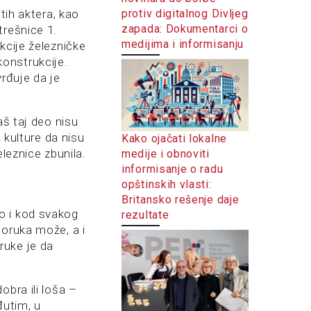
protiv digitalnog Divljeg
tih aktera, kao
zapada: Dokumentarci o
trešnice 1.
medijima i informisanju
kcije železničke
onstrukcije.
vrđuje da je
aš taj deo nisu
 kulture da nisu
Kako ojačati lokalne
leznice zbunila.
medije i obnoviti
informisanje o radu
opštinskih vlasti:
Britansko rešenje daje
o i kod svakog
rezultate
poruka može, a i
oruke je da
obra ili loša –
đutim, u