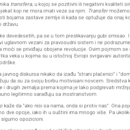
nika
transfera,
u kojoj se pozitivni ili negativni kvaliteti 
bjekat koji ne mora imati veze sa njim.
Transfer
možemo v
sti bojama zastave zemlje ili kada se optužuje da onaj ko 
ši državu.
ike devedesetih, pa se u tom preslikavanju gubi smisao. 
vi uglavnom vezani za pravosudni sistem i ne podrazumev
ma moći se priviđaju obojene revolucije. Ovim pojmom se
ka veka u kojima su u istočnoj Evropi svrgavani autorita
odrške.
a javnog diskursa nikako da izađu “strani plaćenici” i “doma
žuju da su za svoju borbu motivisani novcem. Sredstva k
je i drugih zemalja prema kojima je lako podgrevati mržnj
otpuno legitimno sarađuju sa inostranstvom.
lo
kaže da “ako nisi sa nama, onda si protiv nas”. Ona po
o dve opcije, iako ih u suštini ima mnogo više. Pa ukolik
 sigurno opozicioni.