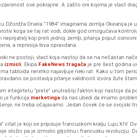
ezavisnost ove pokrajine. A zašto oni kojima je vlast dr
u Džordža Orvela “1984” imaginarna zemlja Okeanija je
 protiv koga se taj rat vodi, dokle god omogućava kontrol
 neprijatelj koji preti jednoj zemlji, pitanja poput osnovni
ena, a represija biva opravdana.
nski ne postoji, vlast koja nastoji da se na nečastan način
ga
izmisli
. Ekipa
FakeNews tragača
je pre šest godina u
ma tabloida neretko najavljuje neki rat. Kako u tom peri
pravdano se postavlja pitanje validnosti izvora žute šta
nom integirtetu “prete” unutrašnji faktori koji nastoje da p
o je funkcija
marketinga
da nas ubedi da imamo proble
enje, ne treba očajavamo. Jedan čovek će se svojski tr
” citat je koji se pripisuje francuskom kralju Luju XIV. Dv
je složio pa je izmislio giljotinu i francusku revoluciju. D