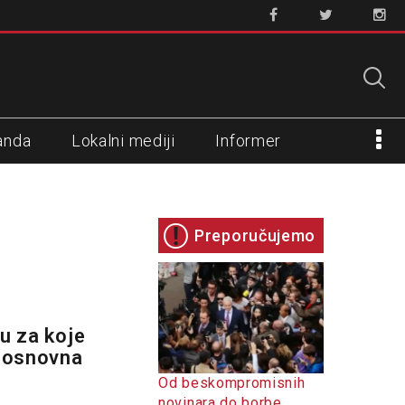
anda
Lokalni mediji
Informer
Preporučujemo
su za koje
u osnovna
Od beskompromisnih
novinara do borbe