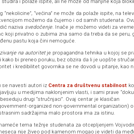
 studira i polaže ispite, ali ne može od manjine koja bloki
“nekolicine”, “većina” ne može da polaže ispite, na tele
kvencijom možemo da čujemo i od samih studenata. Ov
dić naziva
svedočenje.
Inače je možemo videti za vrem
c koji privatno o zubima zna samo da treba da se peru,
eđenu pastu koja čini nemoguće.
zivanje na autoritet
je propagandna tehnika u kojoj se prav
ti kako bi preneo poruku, bez obzira da li je uopšte struč
oritet i kredibilitet govornika se ne dovodi u pitanje, kao 
se navesti autori iz
Centra za društvenu stabilnost
ko
ojavljuju u medijima naklonjenim vlasti, i sami prave “do
beseduju drugi “stručnjaci”. Ovaj centar je klasičan
government-organized non-governmental organization) or
istrasnim sadržajima malo prostora ima za istinu.
 nameće tema težnje studenata za otcepljenjem Vojvodi
i meseca nije živeo pod kamenom mogao je videti da me