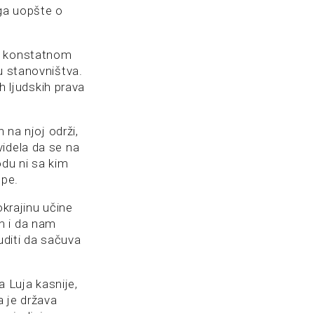
aga uopšte o
 u konstatnom
u stanovništva.
h ljudskih prava
 na njoj održi,
videla da se na
odu ni sa kim
mpe.
okrajinu učine
m i da nam
uditi da sačuva
a Luja kasnije,
a je država