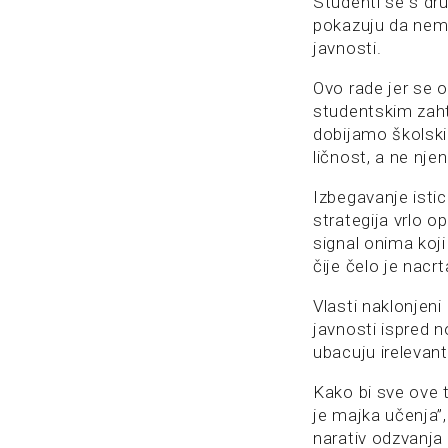
Studenti se s dru
pokazuju da nema
javnosti.
Ovo rade jer se o
studentskim zahte
dobijamo školski
ličnost, a ne nje
Izbegavanje istic
strategija vrlo 
signal onima koji
čije čelo je nacr
Vlasti naklonjen
javnosti ispred 
ubacuju irelevan
Kako bi sve ove t
je majka učenja”
narativ odzvanja