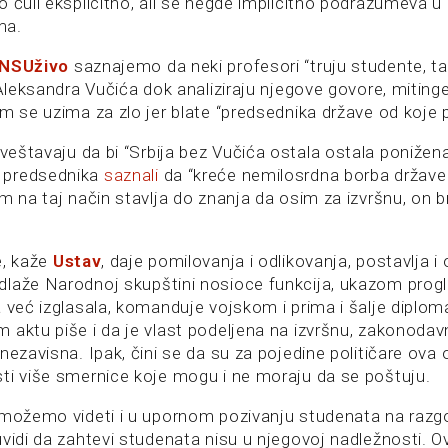
 čuli eksplicitno, ali se negde implicitno podrazumeva u
ma.
NSUživo
saznajemo da neki profesori “truju studente, ta
 Aleksandra Vučića dok analiziraju njegove govore, mitinge 
m se uzima za zlo jer blate “predsednika države od koje p
eštavaju da bi “Srbija bez Vučića ostala ostala ponižena
 predsednika
saznali
da “kreće nemilosrdna borba države 
m na taj način stavlja do znanja da osim za izvršnu, on b
e, kaže
Ustav
, daje pomilovanja i odlikovanja, postavlja i
laže Narodnoj skupštini nosioce funkcija, ukazom prog
a već izglasala, komanduje vojskom i prima i šalje diplo
 aktu piše i da je vlast podeljena na izvršnu, zakonodavn
nezavisna. Ipak, čini se da su za pojedine političare ova 
ti više smernice koje mogu i ne moraju da se poštuju.
 možemo videti i u upornom pozivanju studenata na razg
vidi da zahtevi studenata nisu u njegovoj nadležnosti. O