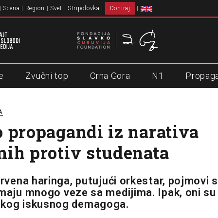
Scena
Region
Svet
Stripolovka
Doniraj
e
Zvučni top
Crna Gora
N1
Propag
A
 propagandi iz narativa
ih protiv studenata
crvena haringa, putujući orkestar, pojmovi 
emaju mnogo veze sa medijima. Ipak, oni s
akog iskusnog demagoga.