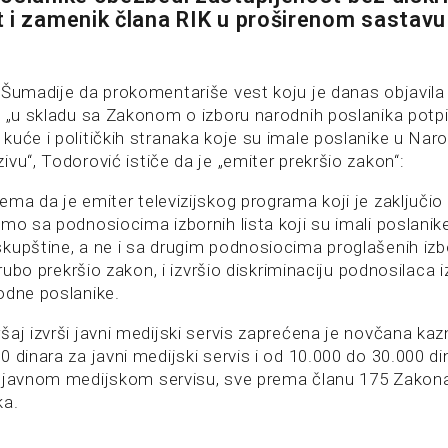
 i zamenik člana RIK u proširenom sastavu
 Šumadije da prokomentariše vest koju je danas objavila R
, „u skladu sa Zakonom o izboru narodnih poslanika pot
kuće i političkih stranaka koje su imale poslanike u Naro
vu“, Todorović ističe da je „emiter prekršio zakon“:
ema da je emiter televizijskog programa koji je zaključio
amo sa podnosiocima izbornih lista koji su imali poslan
kupštine, a ne i sa drugim podnosiocima proglašenih izbo
grubo prekršio zakon, i izvršio diskriminaciju podnosilaca iz
odne poslanike.
šaj izvrši javni medijski servis zaprećena je novčana ka
 dinara za javni medijski servis i od 10.000 do 30.000 di
 javnom medijskom servisu, sve prema članu 175 Zakona
ka.