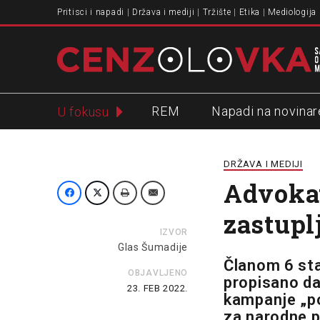
Pritisci i napadi
Država i mediji
Tržište
Etika
Mediologija
REM
Napadi na novinar
U fokusu
Slavko Ćuruvija
DRŽAVA I MEDIJI
Advokat
zastupl
IZVOR
Glas Šumadije
Članom 6 sta
OBJAVLJENO
propisano da
23. FEB 2022.
kampanje „po
za narodne p