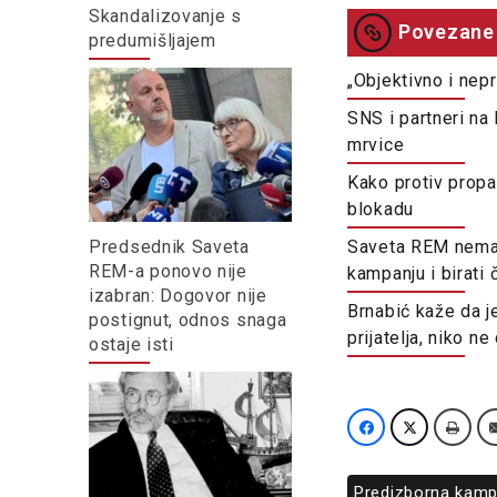
Skandalizovanje s
Povezane 
predumišljajem
„Objektivno i nepr
SNS i partneri na
mrvice
Kako protiv prop
blokadu
Predsednik Saveta
Saveta REM nema n
REM-a ponovo nije
kampanju i birati
izabran: Dogovor nije
Brnabić kaže da je
postignut, odnos snaga
prijatelja, niko ne
ostaje isti
Predizborna kamp