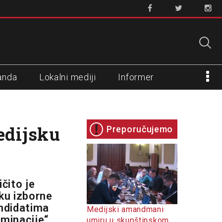
anda
Lokalni mediji
Informer
edijsku
Preporučujemo
čito je
ku izborne
andidatima
Medijski amandmani
minacije“,
umiru u skupštinskom