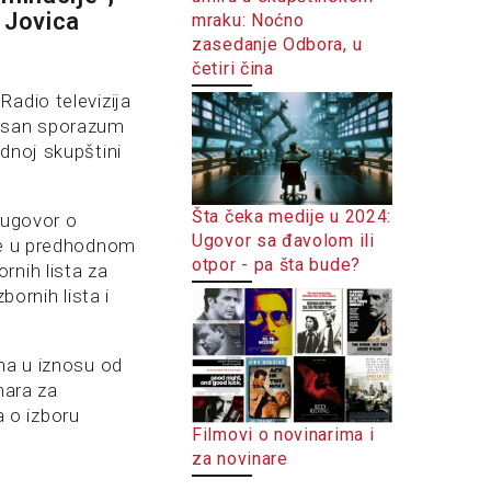
 Jovica
mraku: Noćno
zasedanje Odbora, u
četiri čina
adio televizija
pisan sporazum
dnoj skupštini
Šta čeka medije u 2024:
 ugovor o
Ugovor sa đavolom ili
ike u predhodnom
otpor - pa šta bude?
rnih lista za
bornih lista i
zna u iznosu od
nara za
 o izboru
Filmovi o novinarima i
za novinare