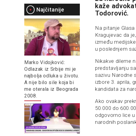
kaže advokat
Najčitanije
Todorović.
Na pitanje Glasa
Kragujevac da je
između medijske 
u poslednjem sazi
Nikakve dileme n
Marko Vidojković:
predstavljanju s
Odlazak iz Srbije mi je
sazivu Narodne s
najbolja odluka u životu.
izbore 3. aprila, 
A nije bilo sile koja bi
kandidata za nar
me oterala iz Beograda
2008.
Ako ovakav prekr
50.000 do 600.000
odgovorno lice u
narodnih poslani