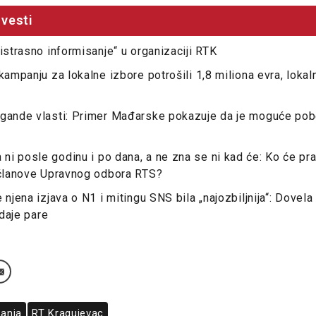
vesti
istrasno informisanje“ u organizaciji RTK
 kampanju za lokalne izbore potrošili 1,8 miliona evra, loka
agande vlasti: Primer Mađarske pokazuje da je moguće pob
i posle godinu i po dana, a ne zna se ni kad će: Ko će prat
 članove Upravnog odbora RTS?
 njena izjava o N1 i mitingu SNS bila „najozbiljnija“: Dovel
 daje pare
anja
RT Kragujevac