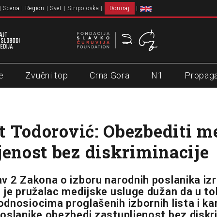
Scena
Region
Svet
Stripolovka
Doniraj
e
Zvučni top
Crna Gora
N1
Propag
 Todorović: Obezbediti m
jenost bez diskriminacije
v 2 Zakona o izboru narodnih poslanika izri
 je pružalac medijske usluge dužan da u to
dnosiocima proglašenih izbornih lista i k
oslanike obezbedi zastupljenost bez diskri