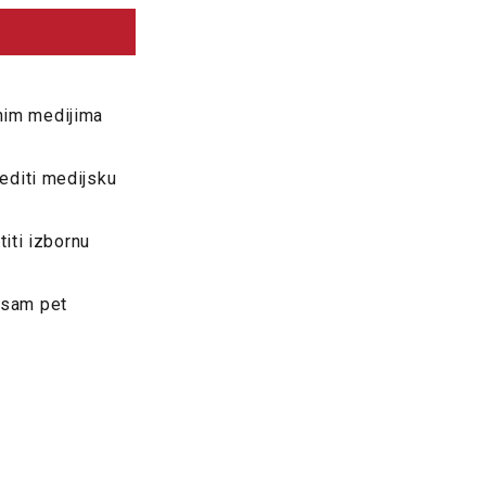
lnim medijima
editi medijsku
iti izbornu
a sam pet