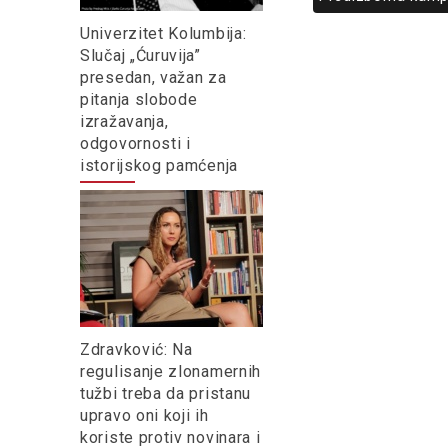
Univerzitet Kolumbija:
Slučaj „Ćuruvija”
presedan, važan za
pitanja slobode
izražavanja,
odgovornosti i
istorijskog pamćenja
Zdravković: Na
regulisanje zlonamernih
tužbi treba da pristanu
upravo oni koji ih
koriste protiv novinara i