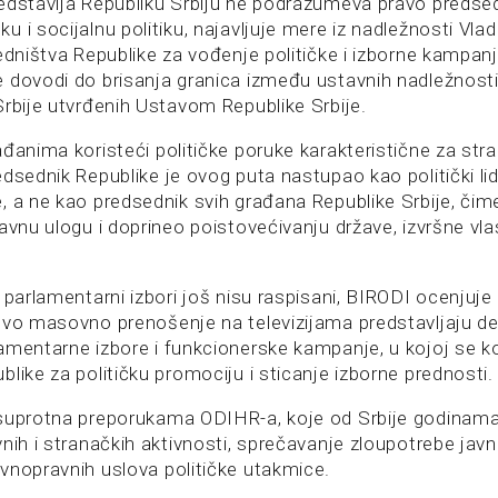
edstavlja Republiku Srbiju ne podrazumeva pravo predse
 i socijalnu politiku, najavljuje mere iz nadležnosti Vlade 
edništva Republike za vođenje političke i izborne kampanj
 dovodi do brisanja granica između ustavnih nadležnosti
Srbije utvrđenih Ustavom Republike Srbije.
ađanima koristeći političke poruke karakteristične za str
dsednik Republike je ovog puta nastupao kao politički lid
, a ne kao predsednik svih građana Republike Srbije, čim
avnu ulogu i doprineo poistovećivanju države, izvršne vlas
 parlamentarni izbori još nisu raspisani, BIRODI ocenjuje
ovo masovno prenošenje na televizijama predstavljaju 
amentarne izbore i funkcionerske kampanje, u kojoj se ko
like za političku promociju i sticanje izborne prednosti.
suprotna preporukama ODIHR-a, koje od Srbije godinama
nih i stranačkih aktivnosti, sprečavanje zloupotrebe javni
vnopravnih uslova političke utakmice.