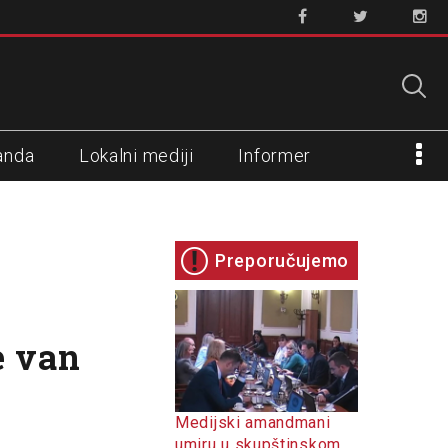
anda
Lokalni mediji
Informer
Preporučujemo
e van
Medijski amandmani
umiru u skupštinskom