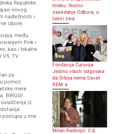
dnika Republike
mraku: Noćno
ajavi novog
zasedanje Odbora, u
h nadležnosti i
četiri čina
ne izbore.
vizija, među
krivanjem Pink i
ws, kao i lokalne
V V5, TV
.
Fondacija Ćuruvija:
Jedino vlasti odgovara
žan za
da Srbija nema Savet
tnu pomoć
REM-a
žetske mere.
ma. BIRODI
ovlašćenje iz
edstavlja
 i postupa u ime
Milan Radonjić: Cilj