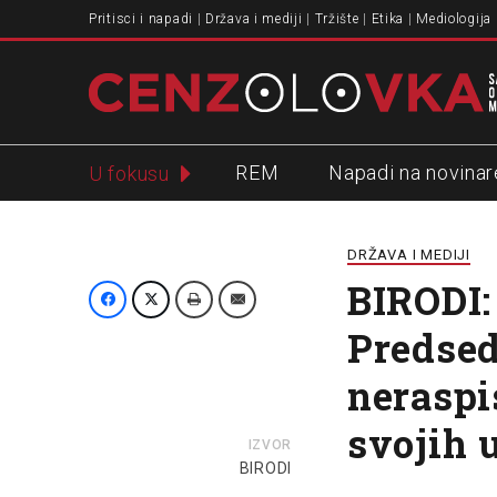
Pritisci i napadi
Država i mediji
Tržište
Etika
Mediologija
REM
Napadi na novinar
U fokusu
Slavko Ćuruvija
DRŽAVA I MEDIJI
BIRODI:
Predsed
neraspi
svojih 
IZVOR
BIRODI