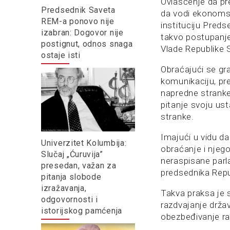
Ovlašćenje da pr
Predsednik Saveta
da vodi ekonomsku
REM-a ponovo nije
instituciju Preds
izabran: Dogovor nije
takvo postupanje
postignut, odnos snaga
Vlade Republike 
ostaje isti
Obraćajući se gr
komunikaciju, pre
napredne stranke
pitanje svoju ust
stranke.
Imajući u vidu da
Univerzitet Kolumbija:
obraćanje i njeg
Slučaj „Ćuruvija”
neraspisane parl
presedan, važan za
predsednika Repub
pitanja slobode
izražavanja,
Takva praksa je 
odgovornosti i
razdvajanje držav
istorijskog pamćenja
obezbeđivanje ra