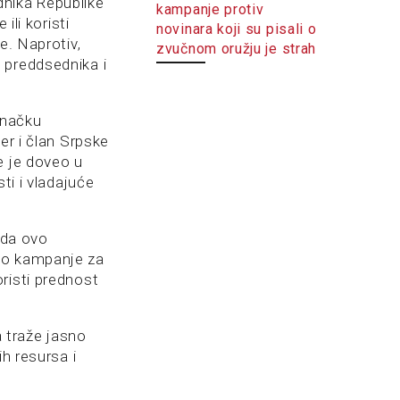
dnika Republike
kampanje protiv
ili koristi
novinara koji su pisali o
e. Naprotiv,
zvučnom oružju je strah
 preddsednika i
anačku
er i član Srpske
e je doveo u
ti i vladajuće
 da ovo
deo kampanje za
risti prednost
 traže jasno
h resursa i