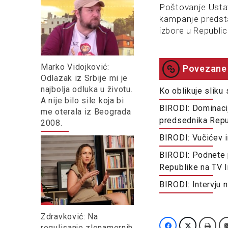
Poštovanje Ustav
kampanje predsta
izbore u Republici
Marko Vidojković:
Povezane 
Odlazak iz Srbije mi je
najbolja odluka u životu.
Ko oblikuje sliku 
A nije bilo sile koja bi
BIRODI: Dominacij
me oterala iz Beograda
predsednika Repu
2008.
BIRODI: Vučićev i
BIRODI: Podnete 
Republike na TV I
BIRODI: Intervju 
Zdravković: Na
regulisanje zlonamernih