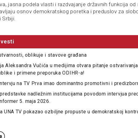
a, jasna podela vlasti i razdvajanje državnih funkcija od
vljaju osnov demokratskog poretka i preduslov za slob
 Srbiji.
vesti
stvarnosti, oblikuje i stavove građana
a Aleksandra Vučića u medijima otvara pitanje ostvarivanj
blike i primene preporuka ODIHR-a!
ntervju na TV Prva imao dominantno promotivni i predizborn
predstavke nadležnim institucijama povodom intervjua pre
nformer 5. maja 2026.
na UNA TV pokazao ozbiljne propuste u demokratskoj kontrol