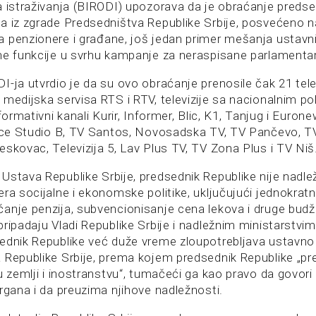
a istraživanja (BIRODI) upozorava da je obraćanje predse
a iz zgrade Predsedništva Republike Srbije, posvećeno n
 penzionere i građane, još jedan primer mešanja ustavni
ne funkcije u svrhu kampanje za neraspisane parlamentar
I-ja utvrdio je da su ovo obraćanje prenosile čak 21 tele
medijska servisa RTS i RTV, televizije sa nacionalnim po
formativni kanali Kurir, Informer, Blic, K1, Tanjug i Eurone
nice Studio B, TV Santos, Novosadska TV, TV Pančevo, T
skovac, Televizija 5, Lav Plus TV, TV Zona Plus i TV Niš
Ustava Republike Srbije, predsednik Republike nije nadle
era socijalne i ekonomske politike, uključujući jednokra
anje penzija, subvencionisanje cena lekova i druge bud
pripadaju Vladi Republike Srbije i nadležnim ministarstvi
ednik Republike već duže vreme zloupotrebljava ustavno 
 Republike Srbije, prema kojem predsednik Republike „pr
u zemlji i inostranstvu“, tumačeći ga kao pravo da govori
rgana i da preuzima njihove nadležnosti.