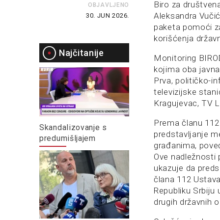
Biro za društven
OBJAVLJENO
Aleksandra Vučić
30. JUN 2026.
paketa pomoći za
korišćenja držav
Najčitanije
Monitoring BIROD
kojima oba javna 
Prva, političko-in
televizijske sta
Kragujevac, TV Le
Prema članu 112 
Skandalizovanje s
predstavljanje m
predumišljajem
građanima, poveć
Ove nadležnosti 
ukazuje da preds
člana 112 Ustava
Republiku Srbiju 
drugih državnih o