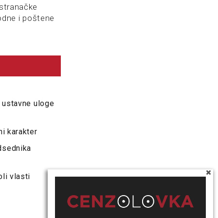
 stranačke
odne i poštene
a ustavne uloge
i karakter
dsednika
i vlasti