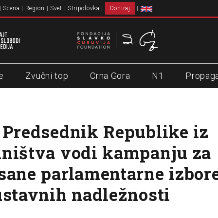
Scena
Region
Svet
Stripolovka
Doniraj
e
Zvučni top
Crna Gora
N1
Propag
 Predsednik Republike iz
ništva vodi kampanju za
sane parlamentarne izbor
ustavnih nadležnosti