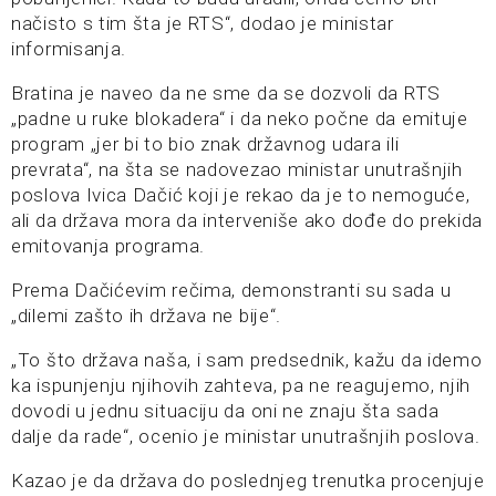
načisto s tim šta je RTS“, dodao je ministar
informisanja.
Bratina je naveo da ne sme da se dozvoli da RTS
„padne u ruke blokadera“ i da neko počne da emituje
program „jer bi to bio znak državnog udara ili
prevrata“, na šta se nadovezao ministar unutrašnjih
poslova Ivica Dačić koji je rekao da je to nemoguće,
ali da država mora da interveniše ako dođe do prekida
emitovanja programa.
Prema Dačićevim rečima, demonstranti su sada u
„dilemi zašto ih država ne bije“.
„To što država naša, i sam predsednik, kažu da idemo
ka ispunjenju njihovih zahteva, pa ne reagujemo, njih
dovodi u jednu situaciju da oni ne znaju šta sada
dalje da rade“, ocenio je ministar unutrašnjih poslova.
Kazao je da država do poslednjeg trenutka procenjuje