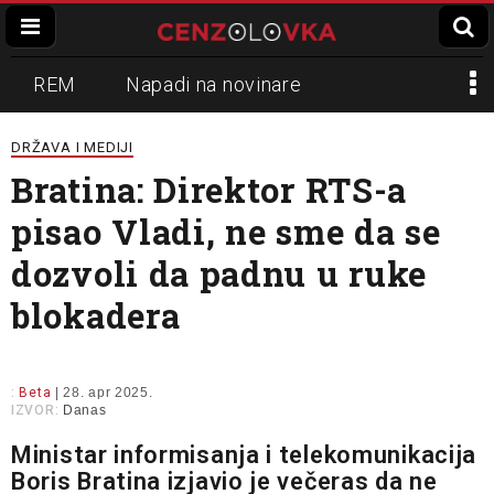
REM
Napadi na novinare
Zvučni top
Crna Gora
N1
DRŽAVA I MEDIJI
Bratina: Direktor RTS-a
Propaganda
Lokalni mediji
pisao Vladi, ne sme da se
Informer
Slavko Ćuruvija
dozvoli da padnu u ruke
blokadera
:
Beta
| 28. apr 2025.
IZVOR:
Danas
Ministar informisanja i telekomunikacija
Boris Bratina izjavio je večeras da ne