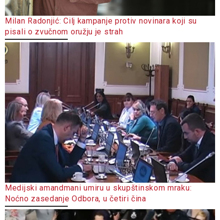
Milan Radonjić: Cilj kampanje protiv novinara koji su
pisali o zvučnom oružju je strah
Medijski amandmani umiru u skupštinskom mraku:
Noćno zasedanje Odbora, u četiri čina