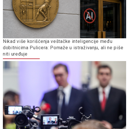
Nikad više korišćenja veštačke inteligencije među
dobitnicima Pulicera: Pomaže u istraživanju, ali ne piše
niti uređuje