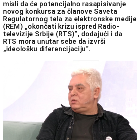
misli da će potencijalno rasapisivanje
novog konkursa za članove Saveta
Regulatornog tela za elektronske medije
(REM) „okončati krizu ispred Radio-
televizije Srbije (RTS)“, dodajući i da
RTS mora unutar sebe da izvrši
„ideološku diferencijaciju“.