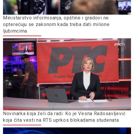
Ministarstvo informisanja, opštine i gradovi ne
opterećuju se zakonom kada treba dati milione
ljubimcima
Novinarka koja želi da radi: Ko je Vesna Radosavljević
koja čita vesti na RTS uprkos blokadama studenata