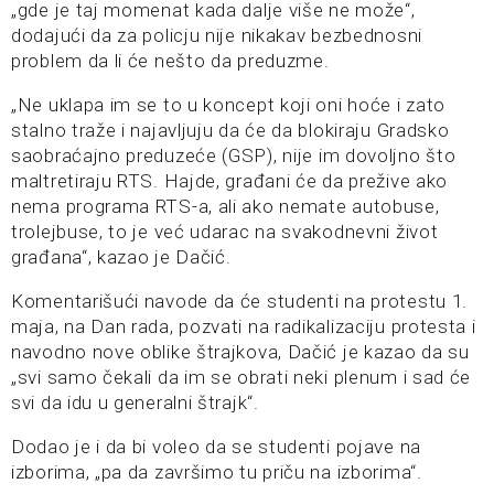
„gde je taj momenat kada dalje više ne može“,
dodajući da za policju nije nikakav bezbednosni
problem da li će nešto da preduzme.
„Ne uklapa im se to u koncept koji oni hoće i zato
stalno traže i najavljuju da će da blokiraju Gradsko
saobraćajno preduzeće (GSP), nije im dovoljno što
maltretiraju RTS. Hajde, građani će da prežive ako
nema programa RTS-a, ali ako nemate autobuse,
trolejbuse, to je već udarac na svakodnevni život
građana“, kazao je Dačić.
Komentarišući navode da će studenti na protestu 1.
maja, na Dan rada, pozvati na radikalizaciju protesta i
navodno nove oblike štrajkova, Dačić je kazao da su
„svi samo čekali da im se obrati neki plenum i sad će
svi da idu u generalni štrajk“.
Dodao je i da bi voleo da se studenti pojave na
izborima, „pa da završimo tu priču na izborima“.