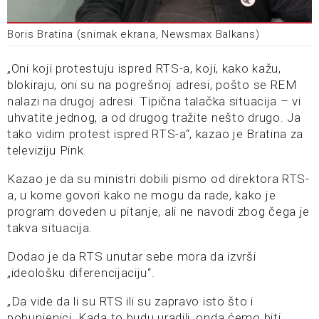
Boris Bratina (snimak ekrana, Newsmax Balkans)
„Oni koji protestuju ispred RTS-a, koji, kako kažu,
blokiraju, oni su na pogrešnoj adresi, pošto se REM
nalazi na drugoj adresi. Tipična talačka situacija – vi
uhvatite jednog, a od drugog tražite nešto drugo. Ja
tako vidim protest ispred RTS-a“, kazao je Bratina za
televiziju Pink.
Kazao je da su ministri dobili pismo od direktora RTS-
a, u kome govori kako ne mogu da rade, kako je
program doveden u pitanje, ali ne navodi zbog čega je
takva situacija.
Dodao je da RTS unutar sebe mora da izvrši
„ideološku diferencijaciju“.
„Da vide da li su RTS ili su zapravo isto što i
pobunjenici. Kada to budu uradili, onda ćemo biti