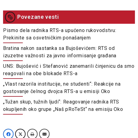
Povezane vesti
Pismo dela radnika RTS-a upućeno rukovodstvu:
Prekinite sa osvetničkim ponašanjem
Bratina nakon sastanka sa Bujoševićem: RTS od
izuzetne važnosti za javno informisanje građana
UNS: Bujošević i Stefanović zanemarili činjenicu da smo
reagovali na obe blokade RTS-a
„Vlast razorila institucije, ne studenti“: Reakcije na
gostovanje čelnog dvojca RTS-a u emisiji Oko
„Tužan skup, tužnih ljudi“: Reagovanje radnika RTS
okupljenih oko grupe „Naš pRoTeSt“ na emisiju Oko