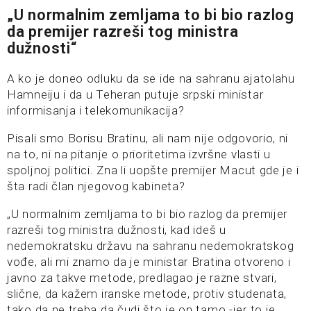
„U normalnim zemljama to bi bio razlog
da premijer razreši tog ministra
dužnosti“
A ko je doneo odluku da se ide na sahranu ajatolahu
Hamneiju i da u Teheran putuje srpski ministar
informisanja i telekomunikacija?
Pisali smo Borisu Bratinu, ali nam nije odgovorio, ni
na to, ni na pitanje o prioritetima izvršne vlasti u
spoljnoj politici. Zna li uopšte premijer Macut gde je i
šta radi član njegovog kabineta?
„U normalnim zemljama to bi bio razlog da premijer
razreši tog ministra dužnosti, kad ideš u
nedemokratsku državu na sahranu nedemokratskog
vođe, ali mi znamo da je ministar Bratina otvoreno i
javno za takve metode, predlagao je razne stvari,
slične, da kažem iranske metode, protiv studenata,
tako da ne treba da čudi što je on tamo -jer to je