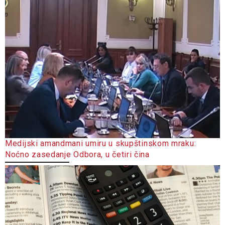
Medijski amandmani umiru u skupštinskom mraku:
Noćno zasedanje Odbora, u četiri čina