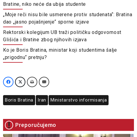
Bratine, niko neće da ubija studente
„Moje reči nisu bile usmerene protiv studenata“: Bratina
dao „jasno pojašnjenje“ sporne izjave
Rektorski kolegijum UB traži političku odgovornost
Glišića i Bratine zbog njihovih izjava
Ko je Boris Bratina, ministar koji studentima šalje
„prigodnu“ pretnju?
Boris Bratina
Iran
Ministarstvo informisanja
Preporučujemo