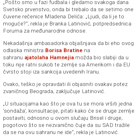
„Pošto smo u fazi fudbala i gledamo svakoga dana
Svetsko prvenstvo, onda bi trebalo da se setimo one
čuvene rečenice Mladena Delića: „Ljudi, da li je to
moguće?“, rekla je Branka Latinović, potpredsednica
Foruma za međunarodne odnose.
Nekadašnja ambasadorka objašnjava da bi eho ovog
odlaska ministra
Borisa Bratine
na
sahranu
ajatolaha Hamnejia
možda bio slabiji da u
toku nije ratni sukob te zemlje sa Amerikom i da EU
čvrsto stoji iza sankcija uvedenih Iranu.
Ovako, teško je opravdati ili objasniti ovakav potez
zvaničnog Beograda, zaključuje Latinović.
„U situacijama kao što je ova tu se mora vršiti jedna
‘sondaža’, konsultacije, pitati kako će se druge zemlje
postaviti, odnosno u ovom slučaju Brisel i druge,
pogotovo što se nezvanično čuje da su SAD tražile
da se na ovu sahranu ne ide“, rekla je Latinović.