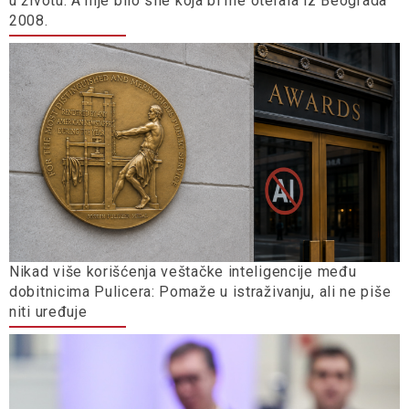
u životu. A nije bilo sile koja bi me oterala iz Beograda
2008.
Nikad više korišćenja veštačke inteligencije među
dobitnicima Pulicera: Pomaže u istraživanju, ali ne piše
niti uređuje