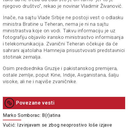
njegovo društvo“, rekao je novinar Vladimir Živanović.
Inače, na sajtu Vlade Srbije ne postoji vest o odlasku
ministra Bratine u Teheran, nema je ni na sajtu
ministrastva koje on vodi. Takvu informaciju je uz
fotografiju objavilo iransko ministrastvo informisanja
i telekomunikacija. Zvanični Teheran očekuje da će
sahrani ajatolaha Hamnejia prisustvovati predstavnici
stotinak zemalja.
Osim predsednika Gruzije i pakistanskog premijera,
ostale zemlje, poput Kine, Indije, Avganistana, šalju
visoke, ali ne i najviše zvaničnike.
Povezane vesti
Marko Somborac: B(r)atina
Vučić: Izvinjavam se zbog neoprostivo loše izjave