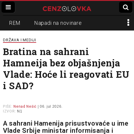
REM
Napadi na novinare
Zvučni top
Crna Gora
N1
DRŽAVA I MEDIJI
Bratina na sahrani
Propaganda
Lokalni mediji
Hamneija bez objašnjenja
Informer
Slavko Ćuruvija
Vlade: Hoće li reagovati EU
i SAD?
PIŠE:
Nenad Nešić
| 06. jul 2026.
IZVOR:
N1
A sahrani Hamenija prisustvovaće u ime
Vlade Srbije ministar informisanja i