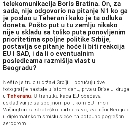
telekomunikacija Boris Bratina. On, za
sada, nije odgovorio na pitanje N1 ko ga
je poslao u Teheran i kako je ta odluka
doneta. Pošto put u tu zemlju nikako
nije u skladu sa toliko puta ponovljenim
prioritetima spoljne politike Srbije,
postavlja se pitanje hoće li biti reakcija
EU i SAD, i da li o eventualnim
posledicama razmišlja vlast u
Beogradu?
Nešto je trulo u državi Srbiji – poručuju dve
fotografije nastale u istom danu, prva u Briselu, druga
u
Teheranu
. U trenutku kada EU obećava
usklađivanje sa spoljnom politikom EU i moli
Vašington za strateško partnerstvo, zvanični Beograd
u diplomatskom smislu sleće na potpuno pogrešan
aerodrom.