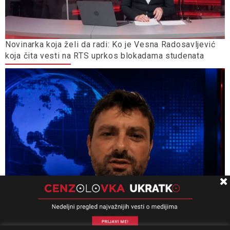
Novinarka koja želi da radi: Ko je Vesna Radosavljević
koja čita vesti na RTS uprkos blokadama studenata