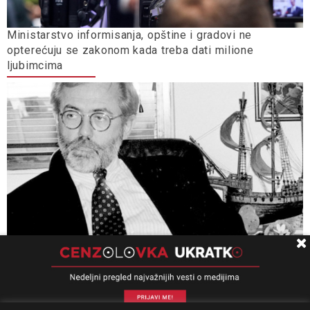
Ministarstvo informisanja, opštine i gradovi ne
opterećuju se zakonom kada treba dati milione
ljubimcima
Univerzitet Kolumbija: Slučaj „Ćuruvija” presedan, važan
za pitanja slobode izražavanja, odgovornosti i