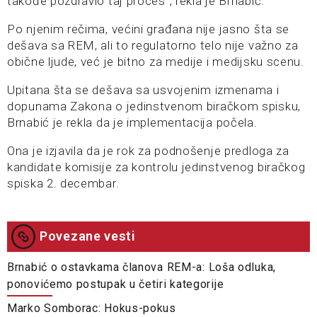
takođe pozdravio taj proces“, rekla je Brnabić.
Po njenim rečima, većini građana nije jasno šta se
dešava sa REM, ali to regulatorno telo nije važno za
obične ljude, već je bitno za medije i medijsku scenu.
Upitana šta se dešava sa usvojenim izmenama i
dopunama Zakona o jedinstvenom biračkom spisku,
Brnabić je rekla da je implementacija počela.
Ona je izjavila da je rok za podnošenje predloga za
kandidate komisije za kontrolu jedinstvenog biračkog
spiska 2. decembar.
Povezane vesti
Brnabić o ostavkama članova REM-a: Loša odluka,
ponovićemo postupak u četiri kategorije
Marko Somborac: Hokus-pokus