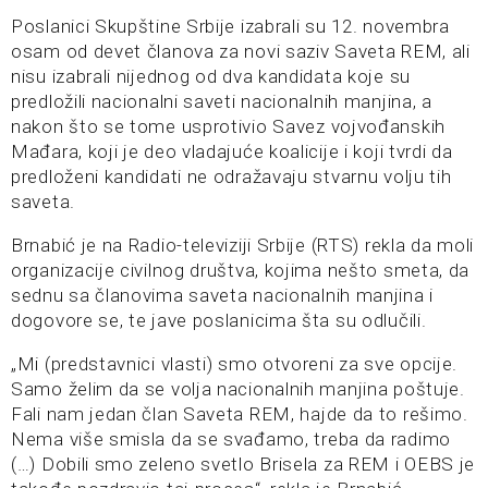
Poslanici Skupštine Srbije izabrali su 12. novembra
osam od devet članova za novi saziv Saveta REM, ali
nisu izabrali nijednog od dva kandidata koje su
predložili nacionalni saveti nacionalnih manjina, a
nakon što se tome usprotivio Savez vojvođanskih
Mađara, koji je deo vladajuće koalicije i koji tvrdi da
predloženi kandidati ne odražavaju stvarnu volju tih
saveta.
Brnabić je na Radio-televiziji Srbije (RTS) rekla da moli
organizacije civilnog društva, kojima nešto smeta, da
sednu sa članovima saveta nacionalnih manjina i
dogovore se, te jave poslanicima šta su odlučili.
„Mi (predstavnici vlasti) smo otvoreni za sve opcije.
Samo želim da se volja nacionalnih manjina poštuje.
Fali nam jedan član Saveta REM, hajde da to rešimo.
Nema više smisla da se svađamo, treba da radimo
(…) Dobili smo zeleno svetlo Brisela za REM i OEBS je