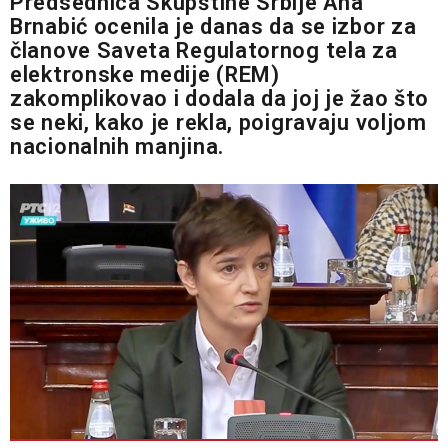
Predsednica Skupštine Srbije Ana
Brnabić ocenila je danas da se izbor za
članove Saveta Regulatornog tela za
elektronske medije (REM)
zakomplikovao i dodala da joj je žao što
se neki, kako je rekla, poigravaju voljom
nacionalnih manjina.