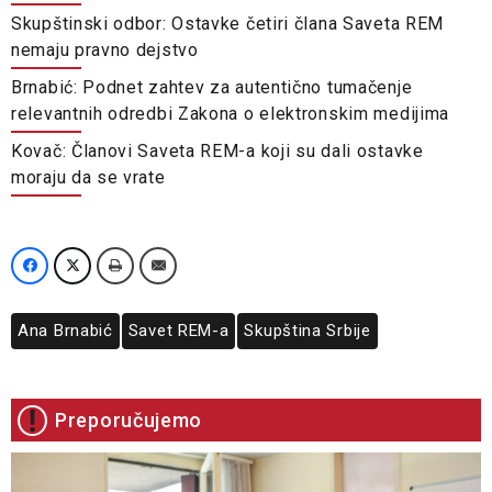
Skupštinski odbor: Ostavke četiri člana Saveta REM
nemaju pravno dejstvo
Brnabić: Podnet zahtev za autentično tumačenje
relevantnih odredbi Zakona o elektronskim medijima
Kovač: Članovi Saveta REM-a koji su dali ostavke
moraju da se vrate
Ana Brnabić
Savet REM-a
Skupština Srbije
Preporučujemo