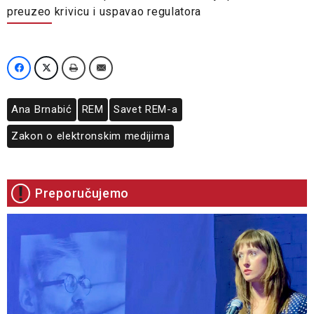
preuzeo krivicu i uspavao regulatora
Ana Brnabić
REM
Savet REM-a
Zakon o elektronskim medijima
Preporučujemo