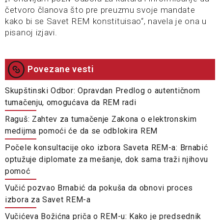
četvoro članova što pre preuzmu svoje mandate
kako bi se Savet REM konstituisao“, navela je ona u
pisanoj izjavi.
Povezane vesti
Skupštinski Odbor: Opravdan Predlog o autentičnom
tumačenju, omogućava da REM radi
Raguš: Zahtev za tumačenje Zakona o elektronskim
medijma pomoći će da se odblokira REM
Počele konsultacije oko izbora Saveta REM-a: Brnabić
optužuje diplomate za mešanje, dok sama traži njihovu
pomoć
Vučić pozvao Brnabić da pokuša da obnovi proces
izbora za Savet REM-a
Vučićeva Božićna priča o REM-u: Kako je predsednik