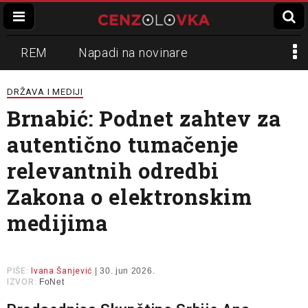
REM
Napadi na novinare
Zvučni top
Crna Gora
N1
DRŽAVA I MEDIJI
Brnabić: Podnet zahtev za
Propaganda
Lokalni mediji
autentično tumačenje
Informer
Slavko Ćuruvija
relevantnih odredbi
Zakona o elektronskim
medijima
PIŠE:
Ivana Šanjević
| 30. jun 2026.
IZVOR:
FoNet