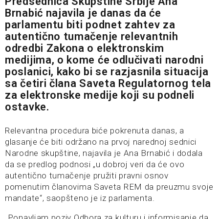
Predsednica Skupštine Srbije Ana
Brnabić najavila je danas da će
parlamentu biti podnet zahtev za
autentično tumačenje relevantnih
odredbi Zakona o elektronskim
medijima, o kome će odlučivati narodni
poslanici, kako bi se razjasnila situacija
sa četiri člana Saveta Regulatornog tela
za elektronske medije koji su podneli
ostavke.
Relevantna procedura biće pokrenuta danas, a
glasanje će biti održano na prvoj narednoj sednici
Narodne skupštine, najavila je Ana Brnabić i dodala
da se predlog podnosi „u dobroj veri da će ovo
autentično tumačenje pružiti pravni osnov
pomenutim članovima Saveta REM da preuzmu svoje
mandate“, saopšteno je iz parlamenta.
„Ponavljam poziv Odbora za kulturu i informisanje da