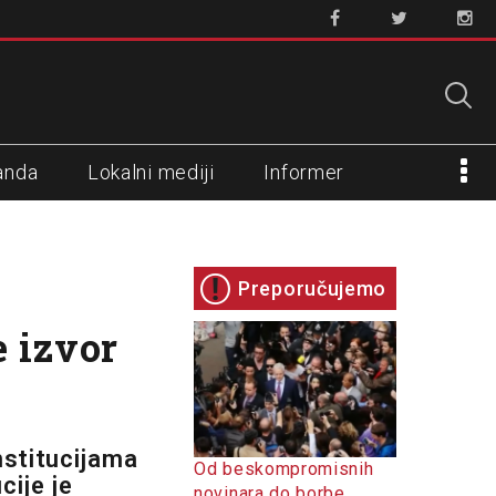
anda
Lokalni mediji
Informer
Preporučujemo
 izvor
nstitucijama
Od beskompromisnih
cije je
novinara do borbe