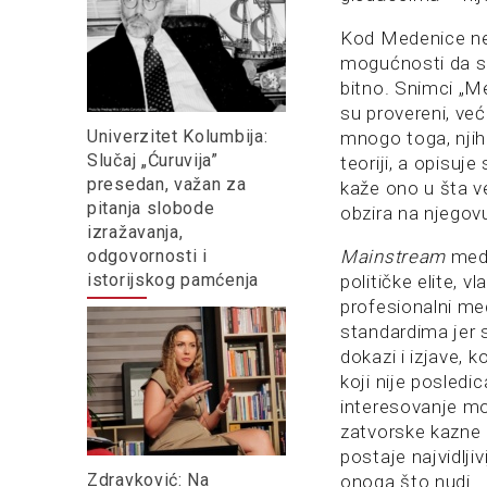
Kod Medenice ne
mogućnosti da se
bitno. Snimci „M
su provereni, već
Univerzitet Kolumbija:
mnogo toga, njih
Slučaj „Ćuruvija”
teoriji, a opisuj
presedan, važan za
kaže ono u šta ve
pitanja slobode
obzira na njegov
izražavanja,
odgovornosti i
Mainstream
medi
istorijskog pamćenja
političke elite, v
profesionalni me
standardima jer 
dokazi i izjave, 
koji nije posledi
interesovanje mo
zatvorske kazne k
postaje najvidlji
Zdravković: Na
onoga što nudi.