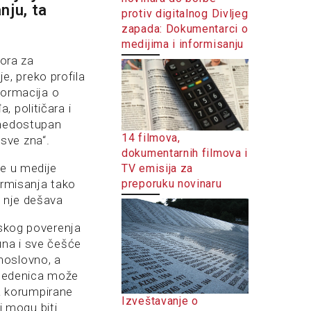
nju, ta
protiv digitalnog Divljeg
zapada: Dokumentarci o
medijima i informisanju
ora za
je, preko profila
formacija o
 političara i
 nedostupan
14 filmova,
sve zna“.
dokumentarnih filmova i
je u medije
TV emisija za
preporuku novinaru
ormisanja tako
o nje dešava
iskog poverenja
una i sve češće
noslovno, a
, Medenica može
va korumpirane
Izveštavanje o
ti mogu biti