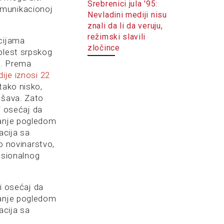
Srebrenici jula '95:
-komunikacionoj
Nevladini mediji nisu
znali da li da veruju,
režimski slavili
ucijama
zločince
olest srpskog
a. Prema
dije iznosi 22
tako nisko,
ešava. Zato
di osećaj da
ćanje pogledom
acija sa
ko novinarstvo,
fesionalnog
di osećaj da
ćanje pogledom
acija sa