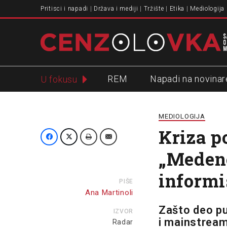
Pritisci i napadi
Država i mediji
Tržište
Etika
Mediologija
REM
Napadi na novinar
U fokusu
Slavko Ćuruvija
MEDIOLOGIJA
Kriza p
„Medeno
informi
PIŠE
Ana Martinoli
Zašto deo pu
IZVOR
i mainstream
Radar