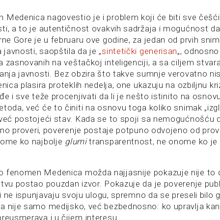
 Medenica nagovestio je i problem koji će biti sve češći
ti, a to je autentičnost ovakvih sadržaja i mogućnost da
Crne Gore je u februaru ove godine, za jedan od prvih sn
javnosti, saopštila da je „
sintetički generisan
„, odnosno
 zasnovanih na veštačkoj inteligenciji, a sa ciljem stvar
vanja javnosti. Bez obzira što takve sumnje verovatno ni
enica plasira proteklih nedelja, one ukazuju na ozbiljnu kr
đe i sve teže procenjivati da li je nešto istinito na osnovu
toda, već će to činiti na osnovu toga koliko snimak „izgle
 već postojeći stav. Kada se to spoji sa nemogućnošću 
ično proveri, poverenje postaje potpuno odvojeno od prove
nome ko najbolje
glumi
transparentnost, ne onome ko je 
o fenomen Medenica možda najjasnije pokazuje nije to 
stvu postao pouzdan izvor. Pokazuje da je poverenje publ
iji ne ispunjavaju svoju ulogu, spremno da se preseli bilo 
a nije samo medijsko, već bezbednosno: ko upravlja kan
preusmerava i u čijem interesu.