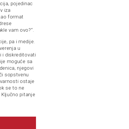
cija, pojedinac
v iza
 kao format
drese
akle vam ovo?“.
je, pa i medije.
overenja u
i i diskreditovati
 Nije moguće sa
denica, njegovi
lači sopstvenu
tvarnosti ostaje
ok se to ne
 Ključno pitanje