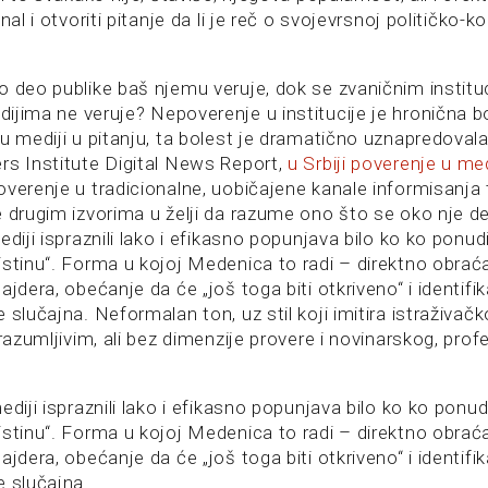
nal i otvoriti pitanje da li je reč o svojevrsnoj političko
o deo publike baš njemu veruje, dok se zvaničnim instit
ijima ne veruje? Nepoverenje u institucije je hronična b
su mediji u pitanju, ta bolest je dramatično uznapredoval
rs Institute Digital News Report,
u Srbiji poverenje u me
overenje u tradicionalne, uobičajene kanale informisanja 
e drugim izvorima u želji da razume ono što se oko nje d
ediji ispraznili lako i efikasno popunjava bilo ko ko ponu
istinu“. Forma u kojoj Medenica to radi – direktno obra
ajdera, obećanje da će „još toga biti otkriveno“ i identifik
 slučajna. Neformalan ton, uz stil koji imitira istraživač
 razumljivim, ali bez dimenzije provere i novinarskog, pro
ediji ispraznili lako i efikasno popunjava bilo ko ko ponu
istinu“. Forma u kojoj Medenica to radi – direktno obra
ajdera, obećanje da će „još toga biti otkriveno“ i identifik
e slučajna