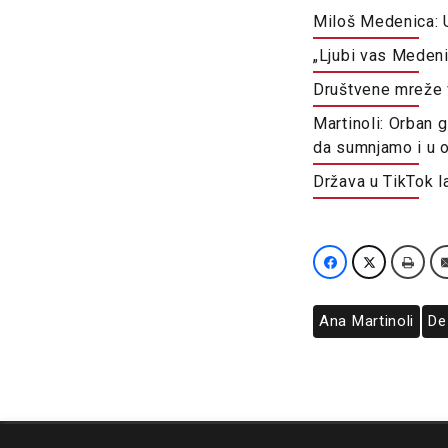
Miloš Medenica: 
„Ljubi vas Medeni
Društvene mreže 
Martinoli: Orban 
da sumnjamo i u o
Država u TikTok l
Ana Martinoli
De
O nama
Impresum
Podrška
Kontakt
Newsletter
Us