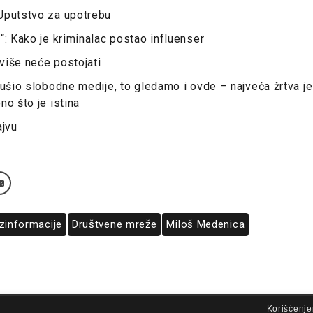
Uputstvo za upotrebu
“: Kako je kriminalac postao influenser
više neće postojati
gušio slobodne medije, to gledamo i ovde – najveća žrtva j
no što je istina
ajvu
zinformacije
Društvene mreže
Miloš Medenica
lovi korišćenja
Korišćenje