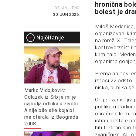
hronična bole
OBJAVLJENO
bolest je d
30. JUN 2026.
Miloš Medenica,
organizovani krimi
Najčitanije
na mreži X i Tele
kontroverznim i 
kriminala. Meden
organima gonjenj
Prema najnovijem
iznosi 22 odsto.
nisko, publika s
Marko Vidojković:
Odlazak iz Srbije mi je
On je i zanimlji
najbolja odluka u životu.
publike u tradic
A nije bilo sile koja bi
obračune krimina
me oterala iz Beograda
istina postaje p
2008.
biti tretiran kao
zvaničnike. Ali, o