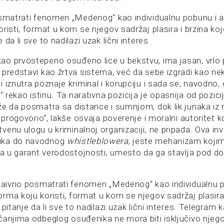
osmatrati fenomen „Medenog“ kao individualnu pobunu i
risti, format u kom se njegov sadržaj plasira i brzina koj
da li sve to nadilazi uzak lični interes
o prvostepeno osuđeno lice u bekstvu, ima jasan, vrlo p
 predstavi kao žrtva sistema, već da sebe izgradi kao ne
 iznutra poznaje kriminal i korupciju i sada se, navodno, 
“ rekao istinu. Ta narativna pozicija je opasnija od pozicij
že da posmatra sa distance i sumnjom, dok lik junaka iz 
a progovorio“, lakše osvaja poverenje i moralni autoritet k
enu ulogu u kriminalnoj organizaciji, ne pripada. Ova inve
ika do navodnog
whistleblowera
, jeste mehanizam kojim
ara u garant verodostojnosti, umesto da ga stavlja pod d
 naivno posmatrati fenomen „Medenog“ kao individualnu 
rma koju koristi, format u kom se njegov sadržaj plasira
pitanje da li sve to nadilazi uzak lični interes. Telegram k
ćanjima odbeglog osuđenika ne mora biti isključivo njego