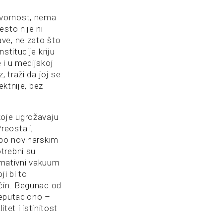
ovornost, nema
sto nije ni
ve, ne zato što
stitucije kriju
 i u medijskoj
 traži da joj se
ektnije, bez
koje ugrožavaju
Preostali,
 po novinarskim
trebni su
ormativni vakuum
i bi to
ačin. Begunac od
reputaciono –
tet i istinitost