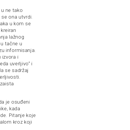
 u ne tako
 se ona utvrdi.
imaka u kom se
 kreiran
anja lažnog
su tačne u
izu informisanja.
 izvora i
da uverljivo“ i
da se sadržaj
rljivosti.
zaista
da je osuđeni
ike, kada
gde. Pitanje koje
alom kroz koji