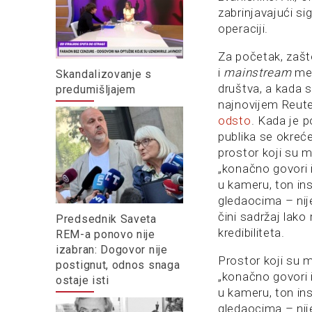
zabrinjavajući sig
operaciji.
Za početak, zašt
i
mainstream
med
Skandalizovanje s
društva, a kada 
predumišljajem
najnovijem Reute
odsto
. Kada je p
publika se okreć
prostor koji su m
„konačno govori 
u kameru, ton ins
gledaocima – nije
čini sadržaj lako
Predsednik Saveta
kredibiliteta.
REM-a ponovo nije
izabran: Dogovor nije
Prostor koji su m
postignut, odnos snaga
„konačno govori 
ostaje isti
u kameru, ton ins
gledaocima – nij