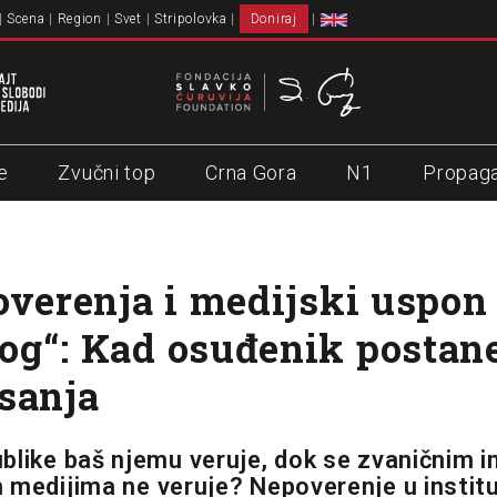
Scena
Region
Svet
Stripolovka
Doniraj
e
Zvučni top
Crna Gora
N1
Propag
overenja i medijski uspon
g“: Kad osuđenik postane
sanja
blike baš njemu veruje, dok se zvaničnim i
 medijima ne veruje? Nepoverenje u institu