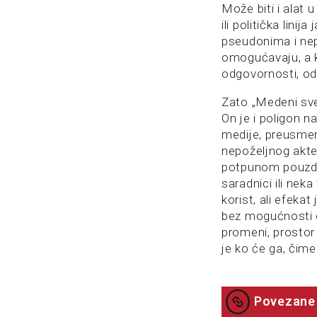
Može biti i alat
ili politička lin
pseudonima i nep
omogućavaju, a k
odgovornosti, od
Zato „Medeni sve
On je i poligon n
medije, preusmerit
nepoželjnog akte
potpunom pouzdan
saradnici ili neka
korist, ali efeka
bez mogućnosti da
promeni, prostor 
je ko će ga, čime i
Povezane 