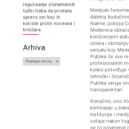
regulisanje zlonamernih
Medijski fenomen
tužbi treba da pristanu
dalekoj budućnos
upravo oni koji ih
Naime, policija 
koriste protiv novinara i
kritičara
Medenica obraća 
korišćenjem alata
utiska i obmanji
Arhiva
serijalu koji Med
Publika će sve re
Arhiva
profesionalnih me
koliko potvrđuje
tehnički i činjen
Publika veruje o
transparentan.
Konačno, ono št
kriminalac u bek
institucije i med
ostaje nakon tog
se to poverenje 