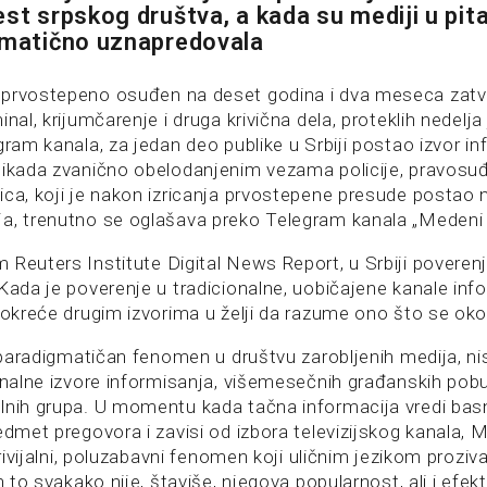
st srpskog društva, a kada su mediji u pita
ramatično uznapredovala
 prvostepeno osuđen na deset godina i dva meseca zatv
nal, krijumčarenje i druga krivična dela, proteklih nedelja 
gram kanala, za jedan deo publike u Srbiji postao izvor in
nikada zvanično obelodanjenim vezama policije, pravosuđa,
ica, koji je nakon izricanja prvostepene presude postao
a, trenutno se oglašava preko Telegram kanala „Medeni 
 Reuters Institute Digital News Report, u Srbiji poveren
 Kada je poverenje u tradicionalne, uobičajene kanale inf
e okreće drugim izvorima u želji da razume ono što se ok
v, paradigmatičan fenomen u društvu zarobljenih medija, n
ionalne izvore informisanja, višemesečnih građanskih pob
lnih grupa. U momentu kada tačna informacija vredi bas
redmet pregovora i zavisi od izbora televizijskog kanala
 trivijalni, poluzabavni fenomen koji uličnim jezikom prozi
n to svakako nije, štaviše, njegova popularnost, ali i efek