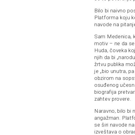
Bilo bi naivno p
Platforma koju ko
navode na pitanje 
Sam Medenica, ka
motiv – ne da se
Huda, čoveka koji
njih da bi „narodu
žrtvu publika mo
je „bio unutra, p
obzirom na sopstv
osuđenog učesn
biografija pretv
zahtev provere.
Naravno, bilo bi
angažman. Platfo
se širi navode na 
izveštava o obra