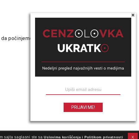
e da počinjemo
m sajta saglasni ste sa
Uslovima korišćenja i Politikom privatnosti
X