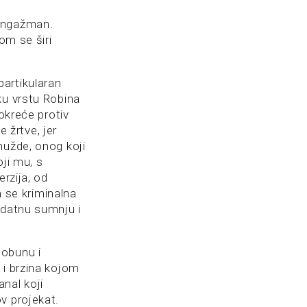
 angažman.
om se širi
artikularan
ku vrstu Robina
okreće protiv
e žrtve, jer
nužde, onog koji
oji mu, s
rzija, od
 se kriminalna
odatnu sumnju i
pobunu i
 i brzina kojom
anal koji
v projekat.