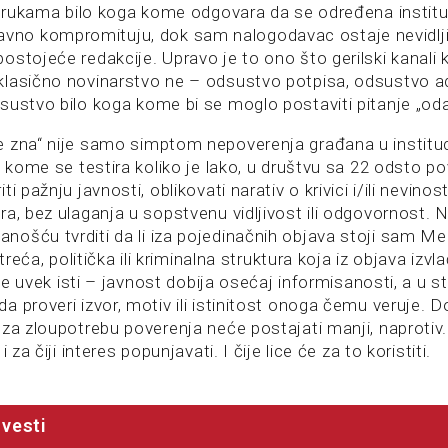
 u rukama bilo koga kome odgovara da se određena institu
ija javno kompromituju, dok sam nalogodavac ostaje nevidlji
ostojeće redakcije. Upravo je to ono što gerilski kanali
lasično novinarstvo ne – odsustvo potpisa, odsustvo a
sustvo bilo koga kome bi se moglo postaviti pitanje „od
 zna“ nije samo simptom nepoverenja građana u instituci
a kome se testira koliko je lako, u društvu sa 22 odsto p
i pažnju javnosti, oblikovati narativ o krivici i/ili nevinost
ra, bez ulaganja u sopstvenu vidljivost ili odgovornost.
ošću tvrditi da li iza pojedinačnih objava stoji sam Me
 treća, politička ili kriminalna struktura koja iz objava izv
t je uvek isti – javnost dobija osećaj informisanosti, a u s
 proveri izvor, motiv ili istinitost onoga čemu veruje. D
za zloupotrebu poverenja neće postajati manji, naprotiv.
 za čiji interes popunjavati. I čije lice će za to koristiti.
vesti