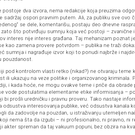
 postoje dva izvora, nema redakcije koja preuzima odg
 sadržaj ospori pravnim putem. Ali, za publiku sve ovo če
edenog“ se dele, komentarišu, postaju deo dnevne raspra
 zato što potvrđuju sumnju koja već postoji – zvanične in
ov interes nije interes građana. Taj mehanizam poznat je
e se kao zamena provere potvrdom – publika ne traži dokaz,
ć sumnja i nagrađuje izvor koji to ponudi najbrže i najdir
u pouzdanost.
ji pod kontrolom vlasti retko (nikad?) ne otvaraju teme 
last ili ukazuju na veze politike i organizovanog kriminala. 
diji, i kada hoće, ne mogu ovakve teme i priče da obrade
se vode postulatima elementarne etike informisanja – po
koji bi prošli uredničku i pravnu proveru. Tako nastaje inf
ca odsustva interesovanja publike, već odsustva kanala koj
gli da zadovolje na pouzdan, u istraživanju utemeljen n
oji nema šta da izgubi – ni profesionalno, ni pravno, ni 
viji akter spreman da taj vakuum popuni, bez obzira na kvali