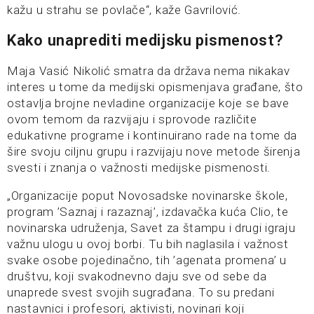
kažu u strahu se povlače“, kaže Gavrilović.
Kako unaprediti medijsku pismenost?
Maja Vasić Nikolić smatra da država nema nikakav
interes u tome da medijski opismenjava građane, što
ostavlja brojne nevladine organizacije koje se bave
ovom temom da razvijaju i sprovode različite
edukativne programe i kontinuirano rade na tome da
šire svoju ciljnu grupu i razvijaju nove metode širenja
svesti i znanja o važnosti medijske pismenosti.
„Organizacije poput Novosadske novinarske škole,
program ’Saznaj i razaznaj’, izdavačka kuća Clio, te
novinarska udruženja, Savet za štampu i drugi igraju
važnu ulogu u ovoj borbi. Tu bih naglasila i važnost
svake osobe pojedinačno, tih ’agenata promena’ u
društvu, koji svakodnevno daju sve od sebe da
unaprede svest svojih sugrađana. To su predani
nastavnici i profesori, aktivisti, novinari koji