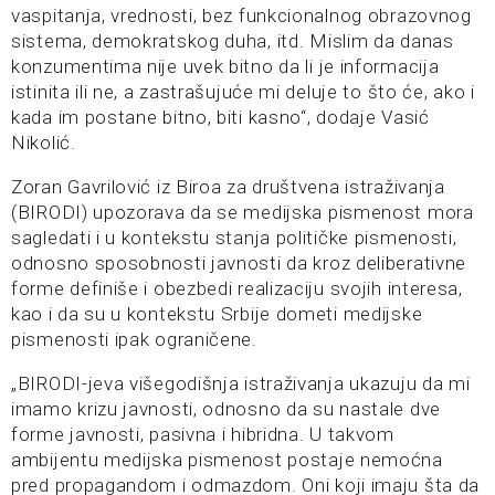
vaspitanja, vrednosti, bez funkcionalnog obrazovnog
sistema, demokratskog duha, itd. Mislim da danas
konzumentima nije uvek bitno da li je informacija
istinita ili ne, a zastrašujuće mi deluje to što će, ako i
kada im postane bitno, biti kasno“, dodaje Vasić
Nikolić.
Zoran Gavrilović iz Biroa za društvena istraživanja
(BIRODI) upozorava da se medijska pismenost mora
sagledati i u kontekstu stanja političke pismenosti,
odnosno sposobnosti javnosti da kroz deliberativne
forme definiše i obezbedi realizaciju svojih interesa,
kao i da su u kontekstu Srbije dometi medijske
pismenosti ipak ograničene.
„BIRODI-jeva višegodišnja istraživanja ukazuju da mi
imamo krizu javnosti, odnosno da su nastale dve
forme javnosti, pasivna i hibridna. U takvom
ambijentu medijska pismenost postaje nemoćna
pred propagandom i odmazdom. Oni koji imaju šta da