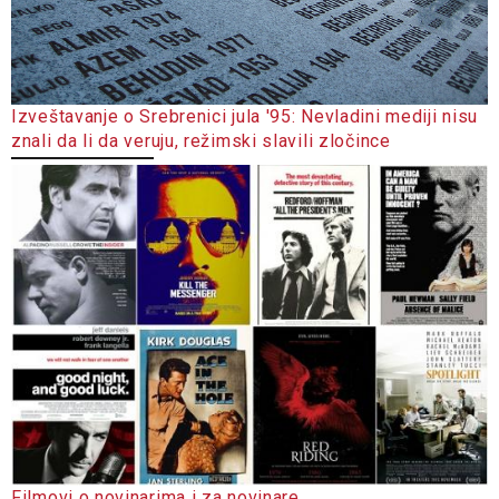
Izveštavanje o Srebrenici jula '95: Nevladini mediji nisu
znali da li da veruju, režimski slavili zločince
Filmovi o novinarima i za novinare