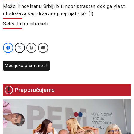
Može li novinar u Srbiji biti nepristrastan dok ga vlast
obeležava kao državnog neprijatelja? (I)
Seks, laži i interneti
Medijska pismenost
Preporučujemo