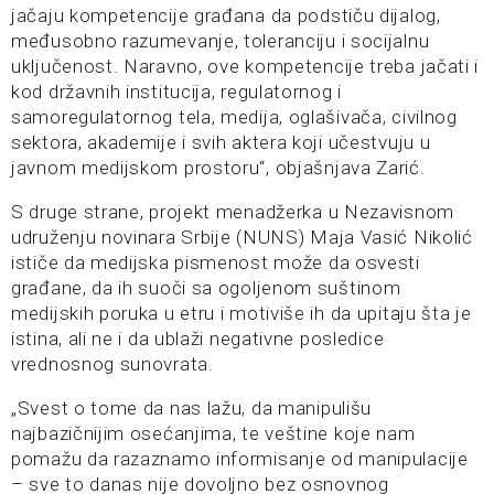
jačaju kompetencije građana da podstiču dijalog,
međusobno razumevanje, toleranciju i socijalnu
uključenost. Naravno, ove kompetencije treba jačati i
kod državnih institucija, regulatornog i
samoregulatornog tela, medija, oglašivača, civilnog
sektora, akademije i svih aktera koji učestvuju u
javnom medijskom prostoru“, objašnjava Zarić.
S druge strane, projekt menadžerka u Nezavisnom
udruženju novinara Srbije (NUNS) Maja Vasić Nikolić
ističe da medijska pismenost može da osvesti
građane, da ih suoči sa ogoljenom suštinom
medijskih poruka u etru i motiviše ih da upitaju šta je
istina, ali ne i da ublaži negativne posledice
vrednosnog sunovrata.
„Svest o tome da nas lažu, da manipulišu
najbazičnijim osećanjima, te veštine koje nam
pomažu da razaznamo informisanje od manipulacije
– sve to danas nije dovoljno bez osnovnog