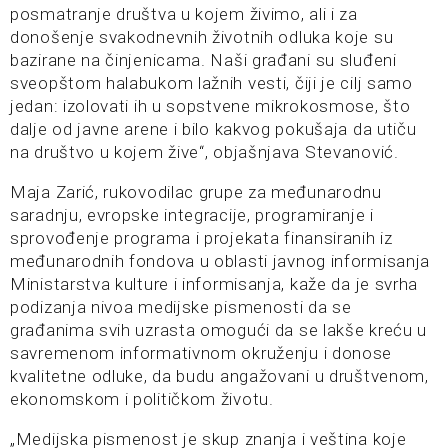
posmatranje društva u kojem živimo, ali i za
donošenje svakodnevnih životnih odluka koje su
bazirane na činjenicama. Naši građani su sluđeni
sveopštom halabukom lažnih vesti, čiji je cilj samo
jedan: izolovati ih u sopstvene mikrokosmose, što
dalje od javne arene i bilo kakvog pokušaja da utiču
na društvo u kojem žive“, objašnjava Stevanović.
Maja Zarić, rukovodilac grupe za međunarodnu
saradnju, evropske integracije, programiranje i
sprovođenje programa i projekata finansiranih iz
međunarodnih fondova u oblasti javnog informisanja
Ministarstva kulture i informisanja, kaže da je svrha
podizanja nivoa medijske pismenosti da se
građanima svih uzrasta omogući da se lakše kreću u
savremenom informativnom okruženju i donose
kvalitetne odluke, da budu angažovani u društvenom,
ekonomskom i političkom životu.
„Medijska pismenost je skup znanja i veština koje