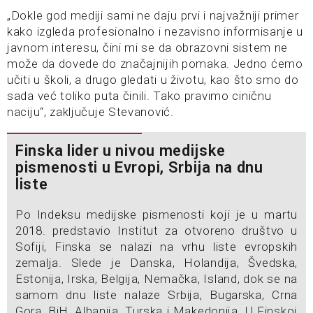
„Dokle god mediji sami ne daju prvi i najvažniji primer
kako izgleda profesionalno i nezavisno informisanje u
javnom interesu, čini mi se da obrazovni sistem ne
može da dovede do značajnijih pomaka. Jedno ćemo
učiti u školi, a drugo gledati u životu, kao što smo do
sada već toliko puta činili. Tako pravimo ciničnu
naciju“, zaključuje Stevanović.
Finska lider u nivou medijske
pismenosti u Evropi, Srbija na dnu
liste
Po Indeksu medijske pismenosti koji je u martu
2018. predstavio Institut za otvoreno društvo u
Sofiji, Finska se nalazi na vrhu liste evropskih
zemalja. Slede je Danska, Holandija, Švedska,
Estonija, Irska, Belgija, Nemačka, Island, dok se na
samom dnu liste nalaze Srbija, Bugarska, Crna
Gora, BiH, Albanija, Turska i Makedonija. U Finskoj