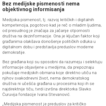
Bez medijske pismenosti nema
objektivnog informisanja
Medijska pismenost, tj. razvoj kritičkih i digitalnih
kompetencija, pogotovo kad je reč o mladim ljudima,
od presudnog je značaja za jačanje otpornosti
društva na dezinformacije. Ona je ključan faktor koji
građanima olakšava donošenje političkih odluka u
digitalnom dobu i predstavlja preduslov moderne
demokratije.
Bez građana koji su sposobni da razumeju i selektuju
informacije objavljene u medijima, da prepoznaju
pokušaje medijskih obmana koje direktno utiču na
njihov svakodnevni život, nema demokratskog
društva ni učešća građana u procesima koji ih se
najdirektnije tiču, tvrdi izvršna direktorka Slavko
Ćuruvija fondacije Ivana Stevanović.
„Medijska pismenost je preduslov za kritičko