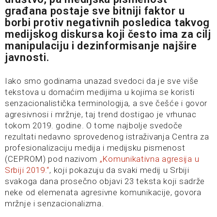
građana postaje sve bitniji faktor u
borbi protiv negativnih posledica takvog
medijskog diskursa koji često ima za cilj
manipulaciju i dezinformisanje najšire
javnosti.
Iako smo godinama unazad svedoci da je sve više
tekstova u domaćim medijima u kojima se koristi
senzacionalistička terminologija, a sve češće i govor
agresivnosi i mržnje, taj trend dostigao je vrhunac
tokom 2019. godine. O tome najbolje svedoče
rezultati nedavno sprovedenog istraživanja Centra za
profesionalizaciju medija i medijsku pismenost
(CEPROM) pod nazivom
„Komunikativna agresija u
Srbiji 2019.“
, koji pokazuju da svaki medij u Srbiji
svakoga dana prosečno objavi 23 teksta koji sadrže
neke od elemenata agresivne komunikacije, govora
mržnje i senzacionalizma.