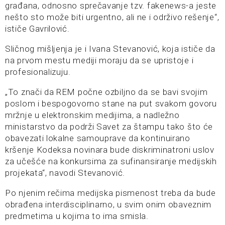
građana, odnosno sprečavanje tzv. fakenews-a jeste
nešto sto može biti urgentno, ali ne i održivo rešenje“,
ističe Gavrilović.
Sličnog mišljenja je i Ivana Stevanović, koja ističe da
na prvom mestu mediji moraju da se upristoje i
profesionalizuju.
„To znači da REM počne ozbiljno da se bavi svojim
poslom i bespogovorno stane na put svakom govoru
mržnje u elektronskim medijima, a nadležno
ministarstvo da podrži Savet za štampu tako što će
obavezati lokalne samouprave da kontinuirano
kršenje Kodeksa novinara bude diskriminatroni uslov
za učešće na konkursima za sufinansiranje medijskih
projekata“, navodi Stevanović.
Po njenim rečima medijska pismenost treba da bude
obrađena interdisciplinarno, u svim onim obaveznim
predmetima u kojima to ima smisla.