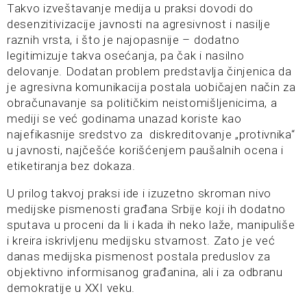
Takvo izveštavanje medija u praksi dovodi do
desenzitivizacije javnosti na agresivnost i nasilje
raznih vrsta, i što je najopasnije – dodatno
legitimizuje takva osećanja, pa čak i nasilno
delovanje. Dodatan problem predstavlja činjenica da
je agresivna komunikacija postala uobičajen način za
obračunavanje sa političkim neistomišljenicima, a
mediji se već godinama unazad koriste kao
najefikasnije sredstvo za diskreditovanje „protivnika“
u javnosti, najčešće korišćenjem paušalnih ocena i
etiketiranja bez dokaza.
U prilog takvoj praksi ide i izuzetno skroman nivo
medijske pismenosti građana Srbije koji ih dodatno
sputava u proceni da li i kada ih neko laže, manipuliše
i kreira iskrivljenu medijsku stvarnost. Zato je već
danas medijska pismenost postala preduslov za
objektivno informisanog građanina, ali i za odbranu
demokratije u XXI veku.