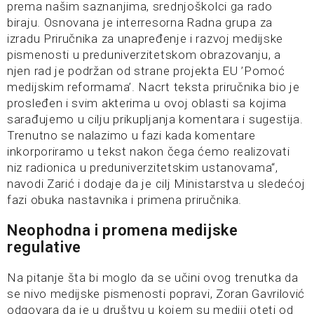
prema našim saznanjima, srednjoškolci ga rado
biraju. Osnovana je interresorna Radna grupa za
izradu Priručnika za unapređenje i razvoj medijske
pismenosti u preduniverzitetskom obrazovanju, a
njen rad je podržan od strane projekta EU ’Pomoć
medijskim reformama’. Nacrt teksta priručnika bio je
prosleđen i svim akterima u ovoj oblasti sa kojima
sarađujemo u cilju prikupljanja komentara i sugestija.
Trenutno se nalazimo u fazi kada komentare
inkorporiramo u tekst nakon čega ćemo realizovati
niz radionica u preduniverzitetskim ustanovama“,
navodi Zarić i dodaje da je cilj Ministarstva u sledećoj
fazi obuka nastavnika i primena priručnika.
Neophodna i promena medijske
regulative
Na pitanje šta bi moglo da se učini ovog trenutka da
se nivo medijske pismenosti popravi, Zoran Gavrilović
odgovara da je u društvu u kojem su mediji oteti od