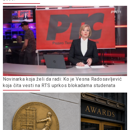
Novinarka koja želi da radi: Ko je Vesna Radosavljević
koja čita vesti na RTS uprkos blokadama studenata