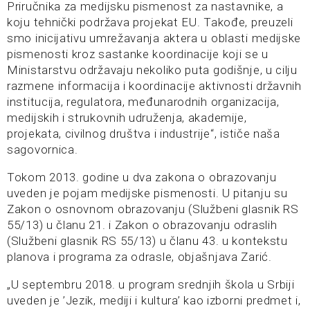
Priručnika za medijsku pismenost za nastavnike, a
koju tehnički podržava projekat EU. Takođe, preuzeli
smo inicijativu umrežavanja aktera u oblasti medijske
pismenosti kroz sastanke koordinacije koji se u
Ministarstvu održavaju nekoliko puta godišnje, u cilju
razmene informacija i koordinacije aktivnosti državnih
institucija, regulatora, međunarodnih organizacija,
medijskih i strukovnih udruženja, akademije,
projekata, civilnog društva i industrije“, ističe naša
sagovornica.
Tokom 2013. godine u dva zakona o obrazovanju
uveden je pojam medijske pismenosti. U pitanju su
Zakon o osnovnom obrazovanju (Službeni glasnik RS
55/13) u članu 21. i Zakon o obrazovanju odraslih
(Službeni glasnik RS 55/13) u članu 43. u kontekstu
planova i programa za odrasle, objašnjava Zarić.
„U septembru 2018. u program srednjih škola u Srbiji
uveden je ’Jezik, mediji i kultura’ kao izborni predmet i,