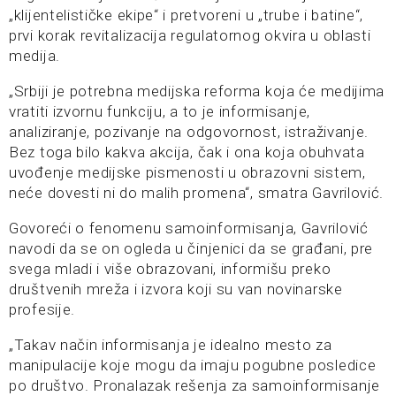
„klijentelističke ekipe“ i pretvoreni u „trube i batine“,
prvi korak revitalizacija regulatornog okvira u oblasti
medija.
„Srbiji je potrebna medijska reforma koja će medijima
vratiti izvornu funkciju, a to je informisanje,
analiziranje, pozivanje na odgovornost, istraživanje.
Bez toga bilo kakva akcija, čak i ona koja obuhvata
uvođenje medijske pismenosti u obrazovni sistem,
neće dovesti ni do malih promena“, smatra Gavrilović.
Govoreći o fenomenu samoinformisanja, Gavrilović
navodi da se on ogleda u činjenici da se građani, pre
svega mladi i više obrazovani, informišu preko
društvenih mreža i izvora koji su van novinarske
profesije.
„Takav način informisanja je idealno mesto za
manipulacije koje mogu da imaju pogubne posledice
po društvo. Pronalazak rešenja za samoinformisanje