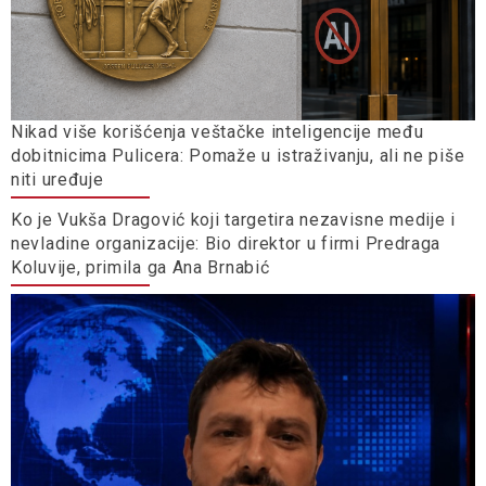
Nikad više korišćenja veštačke inteligencije među
dobitnicima Pulicera: Pomaže u istraživanju, ali ne piše
niti uređuje
Ko je Vukša Dragović koji targetira nezavisne medije i
nevladine organizacije: Bio direktor u firmi Predraga
Koluvije, primila ga Ana Brnabić