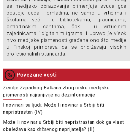
se medijsko obrazovanje primenjuje svuda gde
postoje deca i omladina, ne samo u vrtićima i
školama već i u bibliotekama, igraonicama,
omladinskim centrima, čak i u virtuelnim
zajednicama i digitalnim igrama. I upravo je visok
nivo medijske pismenosti građana ono što medije
u Finskoj primorava da se pridržavaju visokih
profesionalnih standarda.
Povezane vesti
Zemlje Zapadnog Balkana zbog niske medijske
pismenosti najranjivije na dezinformacije
I novinari su ljudi: Može li novinar u Srbiji biti
nepristrastan (IV)
Može li novinar u Srbiji biti nepristrastan dok ga vlast
obeležava kao državnog neprijatelja? (II)