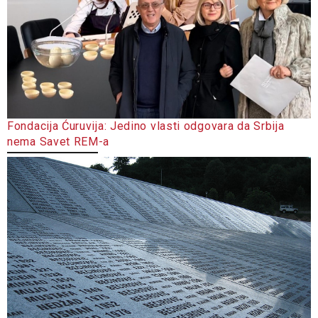
Fondacija Ćuruvija: Jedino vlasti odgovara da Srbija
nema Savet REM-a