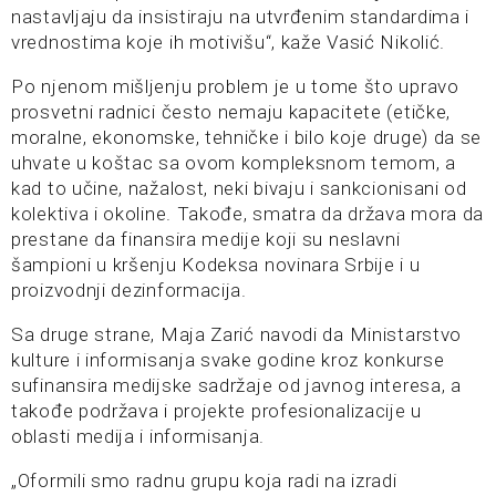
nastavljaju da insistiraju na utvrđenim standardima i
vrednostima koje ih motivišu“, kaže Vasić Nikolić.
Po njenom mišljenju problem je u tome što upravo
prosvetni radnici često nemaju kapacitete (etičke,
moralne, ekonomske, tehničke i bilo koje druge) da se
uhvate u koštac sa ovom kompleksnom temom, a
kad to učine, nažalost, neki bivaju i sankcionisani od
kolektiva i okoline. Takođe, smatra da država mora da
prestane da finansira medije koji su neslavni
šampioni u kršenju Kodeksa novinara Srbije i u
proizvodnji dezinformacija.
Sa druge strane, Maja Zarić navodi da Ministarstvo
kulture i informisanja svake godine kroz konkurse
sufinansira medijske sadržaje od javnog interesa, a
takođe podržava i projekte profesionalizacije u
oblasti medija i informisanja.
„Oformili smo radnu grupu koja radi na izradi