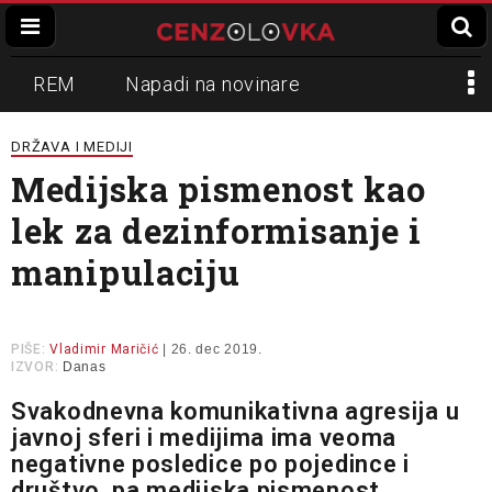
REM
Napadi na novinare
Zvučni top
Crna Gora
N1
DRŽAVA I MEDIJI
Medijska pismenost kao
Propaganda
Lokalni mediji
lek za dezinformisanje i
Informer
Slavko Ćuruvija
manipulaciju
PIŠE:
Vladimir Maričić
| 26. dec 2019.
IZVOR:
Danas
Svakodnevna komunikativna agresija u
javnoj sferi i medijima ima veoma
negativne posledice po pojedince i
društvo, pa medijska pismenost