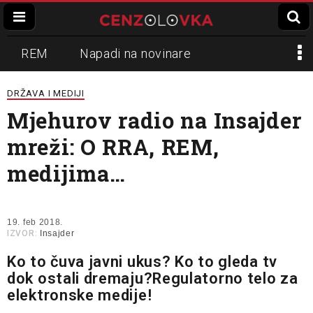
REM
Napadi na novinare
Zvučni top
Crna Gora
N1
DRŽAVA I MEDIJI
Mjehurov radio na Insajder
Propaganda
Lokalni mediji
mreži: O RRA, REM,
Informer
Slavko Ćuruvija
medijima…
19. feb 2018.
IZVOR:
Insajder
Ko to čuva javni ukus? Ko to gleda tv
dok ostali dremaju?Regulatorno telo za
elektronske medije!