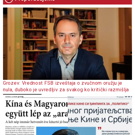
Grozev: Vrednost FSB izveštaja o zvučnom oružju je
nula, duboko je uvredljiv za svakog ko kritički razmišlja