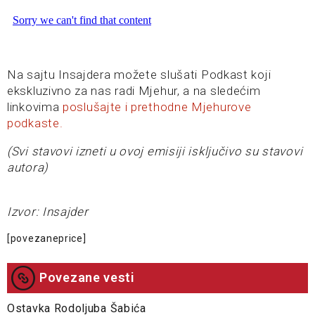
Na sajtu Insajdera možete slušati Podkast koji
ekskluzivno za nas radi Mjehur, a na sledećim
linkovima
poslušajte i prethodne Mjehurove
podkaste.
(Svi stavovi izneti u ovoj emisiji isključivo su stavovi
autora)
Izvor: Insajder
[povezaneprice]
Povezane vesti
Ostavka Rodoljuba Šabića