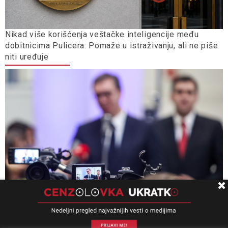
Nikad više korišćenja veštačke inteligencije među
dobitnicima Pulicera: Pomaže u istraživanju, ali ne piše
niti uređuje
Ministarstvo informisanja, opštine i gradovi ne