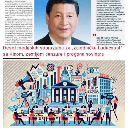
Deset medijskih sporazuma za „zajedničku budućnost”
sa Kinom, zemljom cenzure i progona novinara