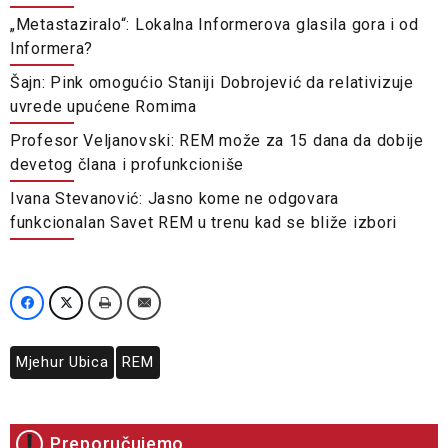
„Metastaziralo“: Lokalna Informerova glasila gora i od
Informera?
Šajn: Pink omogućio Staniji Dobrojević da relativizuje
uvrede upućene Romima
Profesor Veljanovski: REM može za 15 dana da dobije
devetog člana i profunkcioniše
Ivana Stevanović: Jasno kome ne odgovara
funkcionalan Savet REM u trenu kad se bliže izbori
Mjehur Ubica
REM
Preporučujemo