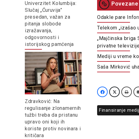
Univerzitet Kolumbija:
Povezane 
Slučaj „Ćuruvija”
presedan, važan za
Odakle pare Info
pitanja slobode
Telekom „izašao u
izražavanja,
odgovornosti i
„Majčinska briga 
istorijskog pamćenja
privatne televizij
Mediji u vreme ko
Saša Mirković uha
Zdravković: Na
regulisanje zlonamernih
Finansiranje medi
tužbi treba da pristanu
upravo oni koji ih
koriste protiv novinara i
kritičara