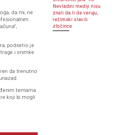
Nevladini mediji nisu
toga, da mi, ne
znali da li da veruju,
ofesionalnim
režimski slavili
zločince
računa”,
ra, podsetio je
trage i snimke
eren da trenutno
 unazad.
dređenim temama
e koji bi mogli