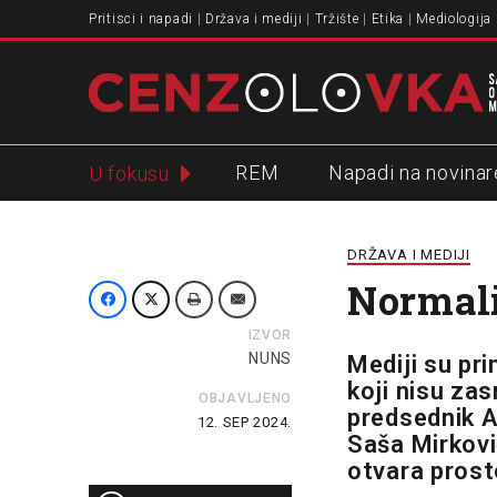
Pritisci i napadi
Država i mediji
Tržište
Etika
Mediologija
REM
Napadi na novinar
U fokusu
Slavko Ćuruvija
DRŽAVA I MEDIJI
Normal
IZVOR
NUNS
Mediji su pri
koji nisu za
OBJAVLJENO
predsednik A
12. SEP 2024.
Saša Mirkovi
otvara prosto