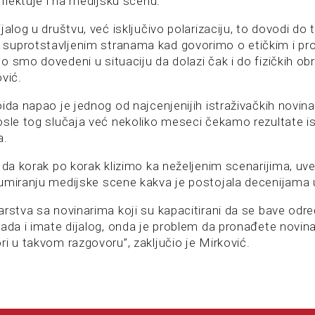
eflektuje i na medijsku scenu.
jalog u društvu, već isključivo polarizaciju, to dovodi do 
suprotstavljenim stranama kad govorimo o etičkim i pr
 smo dovedeni u situaciju da dolazi čak i do fizičkih ob
vić.
ida napao je jednog od najcenjenijih istraživačkih novina
osle tog slučaja već nekoliko meseci čekamo rezultate is
a.
 da korak po korak klizimo ka neželjenim scenarijima, uv
umiranju medijske scene kakva je postojala decenijama
arstva sa novinarima koji su kapacitirani da se bave o
ada i imate dijalog, onda je problem da pronađete novinar
i u takvom razgovoru”, zaključio je Mirković.