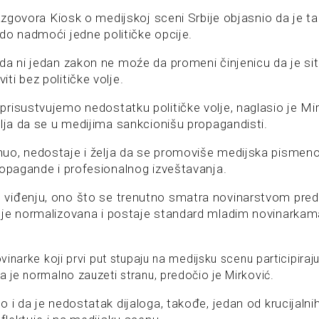
razgovora Kiosk o medijskoj sceni Srbije objasnio da je ta
do nadmoći jedne političke opcije.
da ni jedan zakon ne moźe da promeni činjenicu da je sit
i bez političke volje.
risustvujemo nedostatku političke volje, naglasio je Mir
elja da se u medijima sankcionišu propagandisti.
o, nedostaje i želja da se promoviše medijska pismenos
ropagande i profesionalnog izveštavanja.
viđenju, ono što se trenutno smatra novinarstvom pred
je normalizovana i postaje standard mladim novinarkama
ovinarke koji prvi put stupaju na medijsku scenu participiraju
a je normalno zauzeti stranu, predočio je Mirković.
 i da je nedostatak dijaloga, takođe, jedan od krucijaln