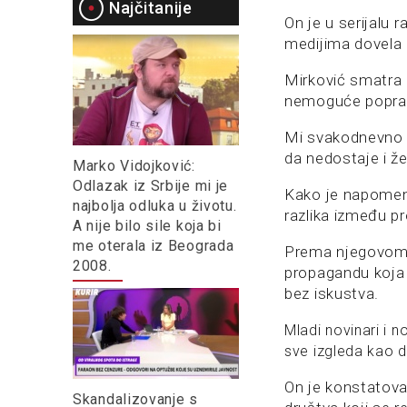
Najčitanije
On je u serijalu 
medijima dovela 
Mirković smatra 
nemoguće popravit
Mi svakodnevno p
da nedostaje i ž
Marko Vidojković:
Odlazak iz Srbije mi je
Kako je napomenu
najbolja odluka u životu.
razlika između p
A nije bilo sile koja bi
me oterala iz Beograda
Prema njegovom 
2008.
propagandu koja 
bez iskustva.
Mladi novinari i n
sve izgleda kao d
On je konstatovao
Skandalizovanje s