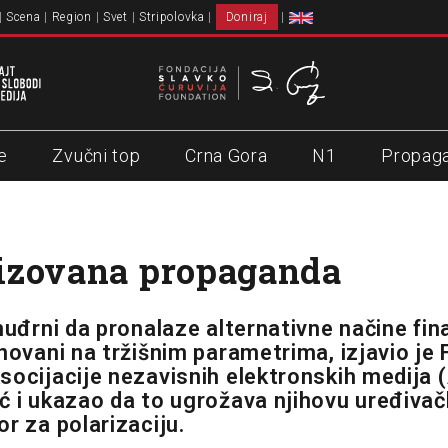
Scena
Region
Svet
Stripolovka
Doniraj
e
Zvučni top
Crna Gora
N1
Propag
izovana propaganda
nuđrni da pronalaze alternativne načine fin
snovani na tržišnim parametrima, izjavio je
socijacije nezavisnih elektronskih medija
ć i ukazao da to ugrožava njihovu uređivačk
r za polarizaciju.