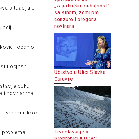
„zajedničku budućnost”
kva situacija u
sa Kinom, zemljom
cenzure i progona
novinara
uaciju
ković i ocenio
t i objasni
Ubistvo u Ulici Slavka
Ćuruvije
stavlja puku
 i novinarima
 u sredini u kojoj
Izveštavanje o
ih problema
Srebrenici jula '95: