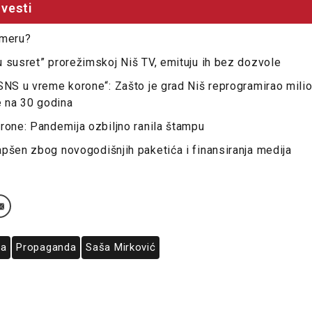
vesti
rmeru?
 susret” prorežimskoj Niš TV, emituju ih bez dozvole
SNS u vreme korone“: Zašto je grad Niš reprogramirao mili
e na 30 godina
rone: Pandemija ozbiljno ranila štampu
pšen zbog novogodišnjih paketića i finansiranja medija
ja
Propaganda
Saša Mirković