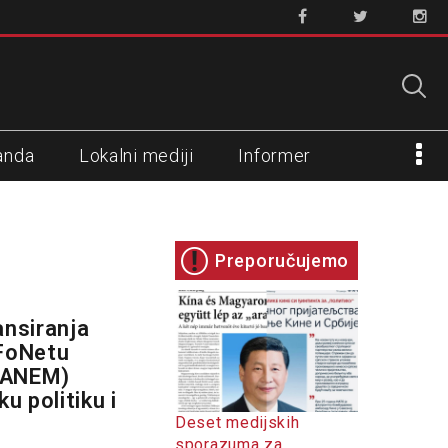
anda
Lokalni mediji
Informer
Preporučujemo
ansiranja
 FoNetu
 (ANEM)
u politiku i
Deset medijskih
sporazuma za