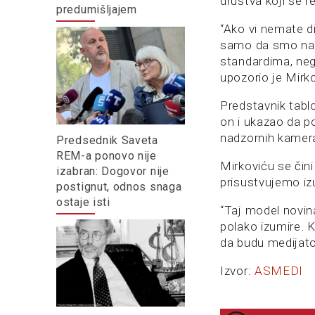
društva koji se r
predumišljajem
“Ako vi nemate di
samo da smo na 
standardima, nego
upozorio je Mirko
Predstavnik tablo
on i ukazao da p
nadzornih kamer
Predsednik Saveta
REM-a ponovo nije
Mirkoviću se čini
izabran: Dogovor nije
prisustvujemo iz
postignut, odnos snaga
ostaje isti
“Taj model novin
polako izumire. K
da budu medijator
Izvor:
ASMEDI