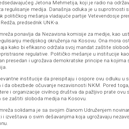
redsedavajućeg Jetona Mehmetija, koji je radio na odr
za regulisanje medija. Današnja odluka je u suprotnosti 
 političkog mešanja vladajuće partije Vetevendosje premi
 Redža, predsednik UNK-a.
mreža ponavlja da Nezavisna komisije za medije, kao usta
regulisanju medijskog okruženja na Kosovu. Ona mora os
caja kako bi efikasno održala svoj mandat zaštite slobod
ristrasne regulative. Političko mešanje u institucije kao
an presedan i ugrožava demokratske principe na kojima 
ja.
vantne institucije da preispitaju i ospore ovu odluku u 
a i da obezbede očuvanje nezavisnosti NKM. Pored toga
e i organizacije civilnog društva da pažljivo prate ovu si
 se zaštiti sloboda medija na Kosovu.
mreža solidarna je sa svojim članom Udruženjem novina
ati i izveštava o svim dešavanjima koja ugrožavaju nezav
onu.