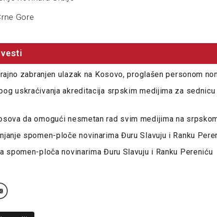
Crne Gore
vesti
trajno zabranjen ulazak na Kosovo, proglašen personom non
og uskraćivanja akreditacija srpskim medijima za sednicu
osova da omogući nesmetan rad svim medijima na srpskom
njanje spomen-ploče novinarima Đuru Slavuju i Ranku Pere
na spomen-ploča novinarima Đuru Slavuju i Ranku Pereniću