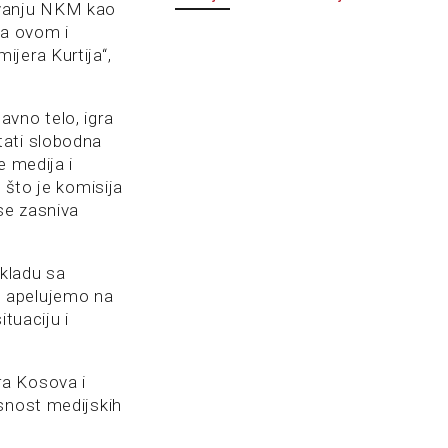
žavanju NKM kao
sa ovom i
jera Kurtija“,
vno telo, igra
tati slobodna
e medija i
 što je komisija
se zasniva
skladu sa
, apelujemo na
tuaciju i
ra Kosova i
isnost medijskih