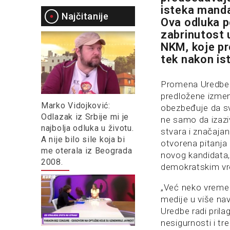
isteka mand
Najčitanije
Ova odluka p
zabrinutost
NKM, koje pr
tek nakon is
Promena Uredbe 
predložene izmene
Marko Vidojković:
obezbeđuje da sv
Odlazak iz Srbije mi je
ne samo da izaziv
najbolja odluka u životu.
stvara i značajan
A nije bilo sile koja bi
otvorena pitanja
me oterala iz Beograda
novog kandidata, n
2008.
demokratskim vr
„Već neko vreme 
medije u više nav
Uredbe radi pril
nesigurnosti i t