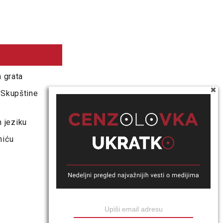
 grata
 Skupštine
 jeziku
niću