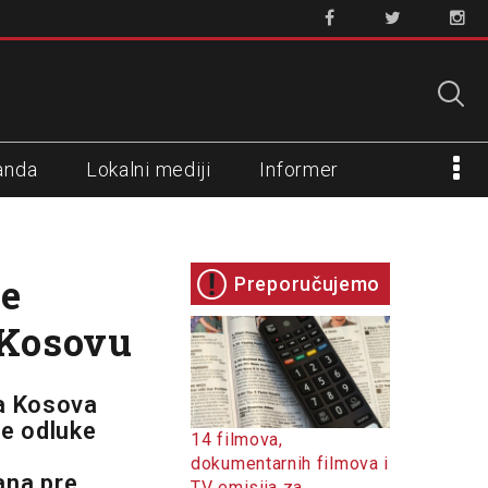
anda
Lokalni mediji
Informer
je
Preporučujemo
 Kosovu
ra Kosova
je odluke
14 filmova,
dokumentarnih filmova i
ana pre
TV emisija za