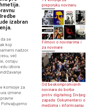
hmetija.
preporuku novinaru
pravnu
Uredbe
bude izabran
enja.
 da se
Filmovi o novinarima i
ak koji
za novinare
 namerni nadzor
cesu, već
še, ostaju
ledu izbora
 pridržavanje
Od beskompromisnih
e komisije za
novinara do borbe
edura izmene
protiv digitalnog Divljeg
 pravne
zapada: Dokumentarci o
. Pohvaljujemo
medijima i informisanju