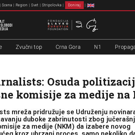
Scena
Region
Svet
Stripolovka
Doniraj
e
Zvučni top
Crna Gora
N1
Propag
rnalists: Osuda politizaci
ne komisije za medije na
sts mreža pridružuje se Udruženju novina
žavanju duboke zabrinutosti zbog jučerašn
misije za medije (NKM) da izabere novog
ćeg kroz ubrzani proces, samo nekoliko d