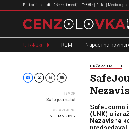
Pritisci i napadi
Država i mediji
Tržište
Etika
Mediologija
REM
Napadi na novinar
U fokusu
Slavko Ćuruvija
DRŽAVA I MEDIJI
SafeJou
Nezavis
IZVOR
Safe journalist
SafeJournali
OBJAVLJENO
(UNK) u izra
21. JAN 2025.
Nezavisne ko
predsedavaju