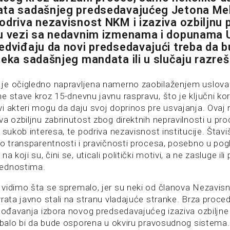
ata sadašnjeg predsedavajućeg Jetona Me
odriva nezavisnost NKM i izaziva ozbiljnu 
 u vezi sa nedavnim izmenama i dopunama 
edviđaju da novi predsedavajući treba da 
teka sadašnjeg mandata ili u slučaju razreš
je očigledno napravljena namerno zaobilaženjem uslova
 stave kroz 15-dnevnu javnu raspravu, što je ključni kor
i akteri mogu da daju svoj doprinos pre usvajanja. Ovaj
a ozbiljnu zabrinutost zbog direktnih nepravilnosti u pro
 sukob interesa, te podriva nezavisnost institucije. Štavi
 o transparentnosti i pravičnosti procesa, posebno u pog
a koji su, čini se, uticali politički motivi, a ne zasluge ili
ednostima.
vidimo šta se spremalo, jer su neki od članova Nezavisn
rata javno stali na stranu vladajuće stranke. Brza proc
agođavanja izbora novog predsedavajućeg izaziva ozbiljne
rebalo bi da bude osporena u okviru pravosudnog sistema