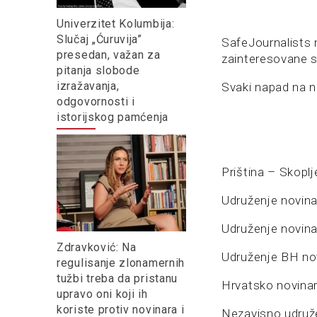
Univerzitet Kolumbija:
Slučaj „Ćuruvija”
SafeJournalists 
presedan, važan za
zainteresovane s
pitanja slobode
izražavanja,
Svaki napad na no
odgovornosti i
istorijskog pamćenja
Priština – Skopl
Udruženje novin
Udruženje novin
Zdravković: Na
Udruženje BH nov
regulisanje zlonamernih
tužbi treba da pristanu
Hrvatsko novina
upravo oni koji ih
koriste protiv novinara i
Nezavisno udruže