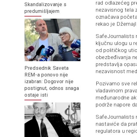
rad odlazećeg p
Skandalizovanje s
nezavisnog tela 
predumišljajem
označava početak
rekao je Džemajl
SafeJournalists 
ključnu ulogu u 
od političkog uti
obezbeđivanja nep
predstavlja opas
Predsednik Saveta
nezavisnost medi
REM-a ponovo nije
izabran: Dogovor nije
Pozivamo sve rele
postignut, odnos snaga
vladavinom prav
ostaje isti
međunarodne akter
podrže napore da
SafeJournalists 
nastaviće da pr
regulatora u regi