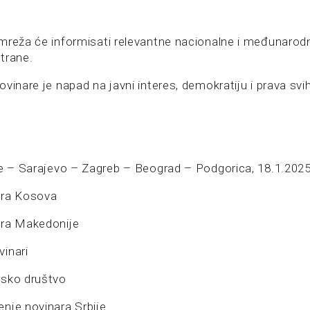
mreža će informisati relevantne nacionalne i međunarod
trane.
vinare je napad na javni interes, demokratiju i prava svi
je – Sarajevo – Zagreb – Beograd – Podgorica, 18.1.2025
ara Kosova
ara Makedonije
inari
rsko društvo
nje novinara Srbije