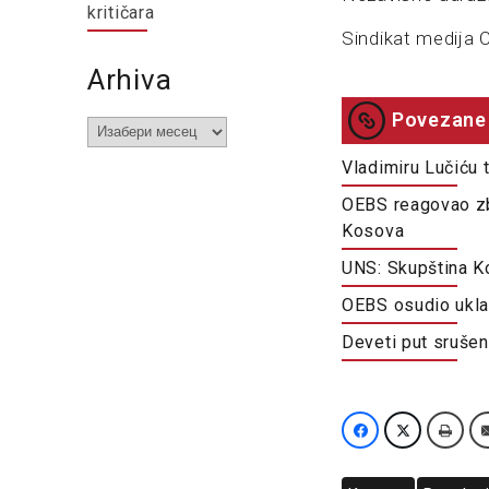
kritičara
Sindikat medija 
Arhiva
Povezane 
Arhiva
Vladimiru Lučiću 
OEBS reagovao zb
Kosova
UNS: Skupština K
OEBS osudio ukla
Deveti put sruše