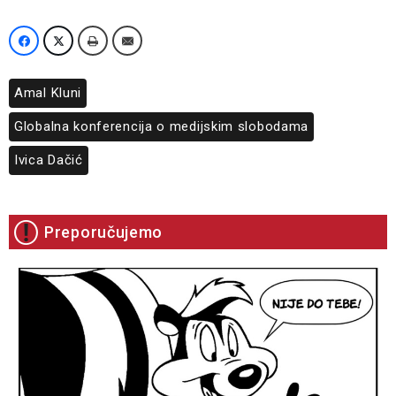
Amal Kluni
Globalna konferencija o medijskim slobodama
Ivica Dačić
Preporučujemo