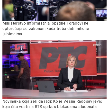
Ministarstvo informisanja, opštine i gradovi ne
opterećuju se zakonom kada treba dati milione
ljubimcima
Novinarka koja želi da radi: Ko je Vesna Radosavljević
koja čita vesti na RTS uprkos blokadama studenata