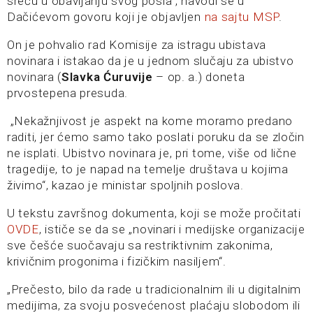
sreću u obavljanju svog posla“, navodi se u
Dačićevom govoru koji je objavljen
na sajtu MSP
.
On je pohvalio rad Komisije za istragu ubistava
novinara i istakao da je u jednom slučaju za ubistvo
novinara (
Slavka Ćuruvije
– op. a.) doneta
prvostepena presuda.
„Nekažnjivost je aspekt na kome moramo predano
raditi, jer ćemo samo tako poslati poruku da se zločin
ne isplati. Ubistvo novinara je, pri tome, više od lične
tragedije, to je napad na temelje društava u kojima
živimo“, kazao je ministar spoljnih poslova.
U tekstu završnog dokumenta, koji se može pročitati
OVDE
, ističe se da se „novinari i medijske organizacije
sve češće suočavaju sa restriktivnim zakonima,
krivičnim progonima i fizičkim nasiljem“.
„Prečesto, bilo da rade u tradicionalnim ili u digitalnim
medijima, za svoju posvećenost plaćaju slobodom ili