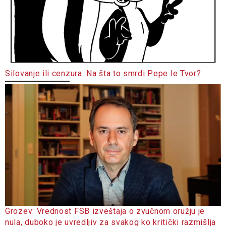
Silovanje ili cenzura: Na šta to smrdi Pepe le Tvor?
Grozev: Vrednost FSB izveštaja o zvučnom oružju je
nula, duboko je uvredljiv za svakog ko kritički razmišlja