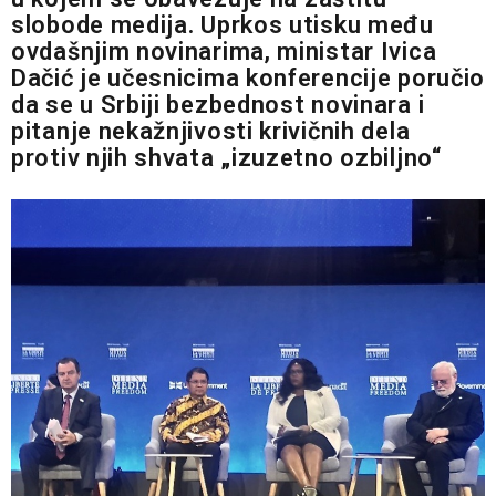
slobode medija. Uprkos utisku među
ovdašnjim novinarima, ministar Ivica
Dačić je učesnicima konferencije poručio
da se u Srbiji bezbednost novinara i
pitanje nekažnjivosti krivičnih dela
protiv njih shvata „izuzetno ozbiljno“