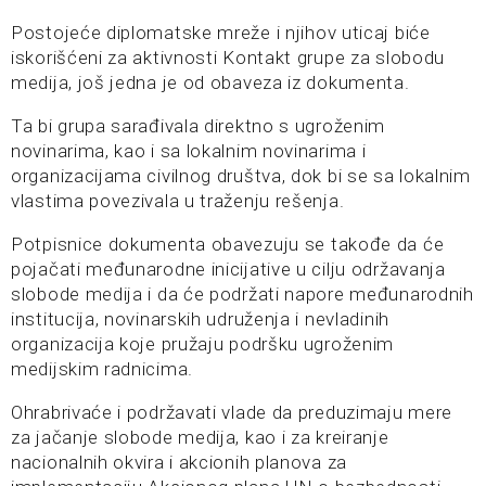
Postojeće diplomatske mreže i njihov uticaj biće
iskorišćeni za aktivnosti Kontakt grupe za slobodu
medija, još jedna je od obaveza iz dokumenta.
Ta bi grupa sarađivala direktno s ugroženim
novinarima, kao i sa lokalnim novinarima i
organizacijama civilnog društva, dok bi se sa lokalnim
vlastima povezivala u traženju rešenja.
Potpisnice dokumenta obavezuju se takođe da će
pojačati međunarodne inicijative u cilju održavanja
slobode medija i da će podržati napore međunarodnih
institucija, novinarskih udruženja i nevladinih
organizacija koje pružaju podršku ugroženim
medijskim radnicima.
Ohrabrivaće i podržavati vlade da preduzimaju mere
za jačanje slobode medija, kao i za kreiranje
nacionalnih okvira i akcionih planova za