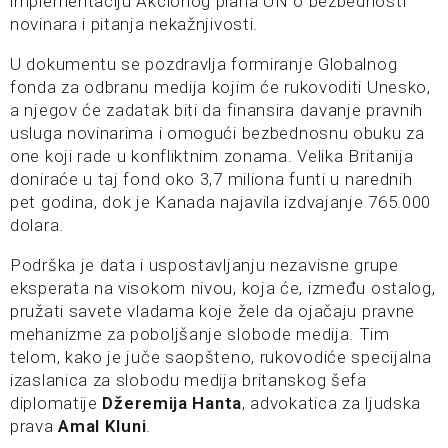
implementaciju Akcionog plana UN o bezbednosti
novinara i pitanja nekažnjivosti.
U dokumentu se pozdravlja formiranje Globalnog
fonda za odbranu medija kojim će rukovoditi Unesko,
a njegov će zadatak biti da finansira davanje pravnih
usluga novinarima i omogući bezbednosnu obuku za
one koji rade u konfliktnim zonama. Velika Britanija
doniraće u taj fond oko 3,7 miliona funti u narednih
pet godina, dok je Kanada najavila izdvajanje 765.000
dolara.
Podrška je data i uspostavljanju nezavisne grupe
eksperata na visokom nivou, koja će, između ostalog,
pružati savete vladama koje žele da ojačaju pravne
mehanizme za poboljšanje slobode medija. Tim
telom, kako je juče saopšteno, rukovodiće specijalna
izaslanica za slobodu medija britanskog šefa
diplomatije
Džeremija Hanta
, advokatica za ljudska
prava
Amal Kluni
.