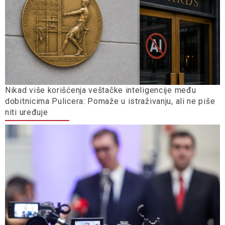
Nikad više korišćenja veštačke inteligencije među
dobitnicima Pulicera: Pomaže u istraživanju, ali ne piše
niti uređuje