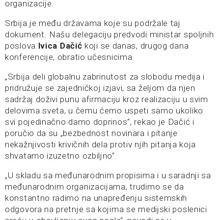
organizacije.
Srbija je među državama koje su podržale taj
dokument. Našu delegaciju predvodi ministar spoljnih
poslova
Ivica Dačić
koji se danas, drugog dana
konferencije, obratio učesnicima.
„Srbija deli globalnu zabrinutost za slobodu medija i
pridružuje se zajedničkoj izjavi, sa željom da njen
sadržaj doživi punu afirmaciju kroz realizaciju u svim
delovima sveta, u čemu ćemo uspeti samo ukoliko
svi pojedinačno damo doprinos“, rekao je Dačić i
poručio da su „bezbednost novinara i pitanje
nekažnjivosti krivičnih dela protiv njih pitanja koja
shvatamo izuzetno ozbiljno“.
„U skladu sa međunarodnim propisima i u saradnji sa
međunarodnim organizacijama, trudimo se da
konstantno radimo na unapređenju sistemskih
odgovora na pretnje sa kojima se medijski poslenici