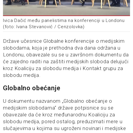
Ivica Dačić među panelistima na konferenciji u Londonu
(foto: Ivana Stevanović / Cenzolovka)
Države učesnice Globalne konferencije o medijskim
slobodama, koja je prethodna dva dana održana u
Londonu, obavezale su se u završnom dokumentu da
će zajedno raditi na zaštiti medijskih sloboda delujući
kroz Koaliciju za slobodu medija i Kontakt grupu za
slobodu medija.
Globalno obećanje
U dokumentu nazvanom „Globalno obećanje o
medijskim slobodama“ države potpisnice su se
obavezale da će kroz međunarodnu Koaliciju za
slobodu medija, pored ostalog, preduzimati mere u
slučajevima u kojima su ugroženi novinari i medijske