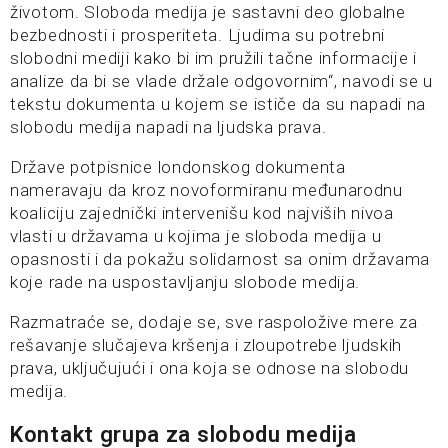
životom. Sloboda medija je sastavni deo globalne
bezbednosti i prosperiteta. Ljudima su potrebni
slobodni mediji kako bi im pružili tačne informacije i
analize da bi se vlade držale odgovornim“, navodi se u
tekstu dokumenta u kojem se ističe da su napadi na
slobodu medija napadi na ljudska prava.
Države potpisnice londonskog dokumenta
nameravaju da kroz novoformiranu međunarodnu
koaliciju zajednički intervenišu kod najviših nivoa
vlasti u državama u kojima je sloboda medija u
opasnosti i da pokažu solidarnost sa onim državama
koje rade na uspostavljanju slobode medija.
Razmatraće se, dodaje se, sve raspoložive mere za
rešavanje slučajeva kršenja i zloupotrebe ljudskih
prava, uključujući i ona koja se odnose na slobodu
medija.
Kontakt grupa za slobodu medija