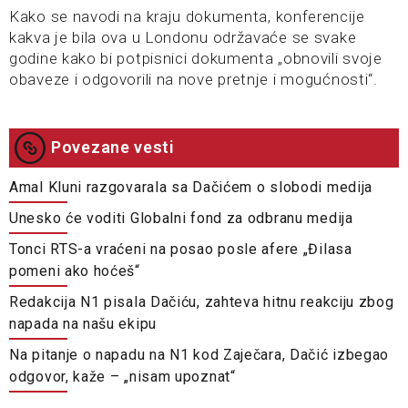
Kako se navodi na kraju dokumenta, konferencije
kakva je bila ova u Londonu održavaće se svake
godine kako bi potpisnici dokumenta „obnovili svoje
obaveze i odgovorili na nove pretnje i mogućnosti“.
Povezane vesti
Amal Kluni razgovarala sa Dačićem o slobodi medija
Unesko će voditi Globalni fond za odbranu medija
Tonci RTS-a vraćeni na posao posle afere „Đilasa
pomeni ako hoćeš“
Redakcija N1 pisala Dačiću, zahteva hitnu reakciju zbog
napada na našu ekipu
Na pitanje o napadu na N1 kod Zaječara, Dačić izbegao
odgovor, kaže – „nisam upoznat“