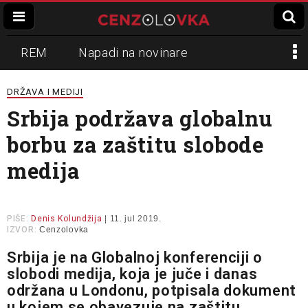
REM
Napadi na novinare
Zvučni top
Crna Gora
N1
DRŽAVA I MEDIJI
Srbija podržava globalnu
Propaganda
Lokalni mediji
borbu za zaštitu slobode
Informer
Slavko Ćuruvija
medija
PIŠE:
Denis Kolundžija
| 11. jul 2019.
IZVOR:
Cenzolovka
Srbija je na Globalnoj konferenciji o
slobodi medija, koja je juče i danas
održana u Londonu, potpisala dokument
u kojem se obavezuje na zaštitu