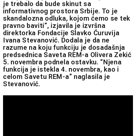
je trebalo da bude skinut sa
informativnog prostora Srbije. To je
skandalozna odluka, kojom ćemo se tek
pravno baviti”, izjavila je izvršna
direktorka Fondacije Slavko Ćuruvija
Ivana Stevanović. Dodala je da ne
razume na koju funkciju je dosadašnja
predsednica Saveta REM-a Olivera Zekić
5. novembra podnela ostavku. “Njena
funkcija je istekla 4. novembra, kao i
celom Savetu REM-a” naglasila je
Stevanović.