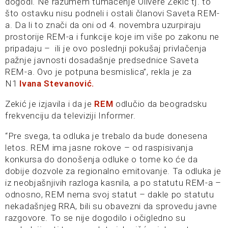
dogodi. Ne razumem tumačenje Olivere Zekić tj. to
što ostavku nisu podneli i ostali članovi Saveta REM-
a. Da li to znači da oni od 4. novembra uzurpiraju
prostorije REM-a i funkcije koje im više po zakonu ne
pripadaju – ili je ovo poslednji pokušaj privlačenja
pažnje javnosti dosadašnje predsednice Saveta
REM-a. Ovo je potpuna besmislica”, rekla je za
N1
Ivana Stevanović.
Zekić je izjavila i da je
REM
odlučio da beogradsku
frekvenciju da televiziji Informer.
“Pre svega, ta odluka je trebalo da bude donesena
letos. REM ima jasne rokove – od raspisivanja
konkursa do donošenja odluke o tome ko će da
dobije dozvole za regionalno emitovanje. Ta odluka je
iz neobjašnjivih razloga kasnila, a po statutu REM-a –
odnosno, REM nema svoj statut – dakle po statutu
nekadašnjeg RRA, bili su obavezni da sprovedu javne
razgovore. To se nije dogodilo i očigledno su