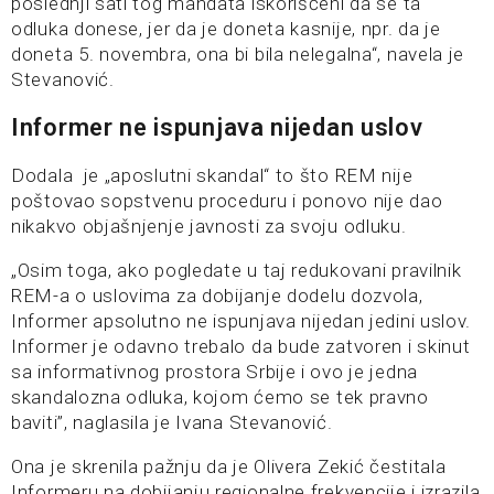
poslednji sati tog mandata iskorišćeni da se ta
odluka donese, jer da je doneta kasnije, npr. da je
doneta 5. novembra, ona bi bila nelegalna“, navela je
Stevanović.
Informer ne ispunjava nijedan uslov
Dodala je „aposlutni skandal“ to što REM nije
poštovao sopstvenu proceduru i ponovo nije dao
nikakvo objašnjenje javnosti za svoju odluku.
„Osim toga, ako pogledate u taj redukovani pravilnik
REM-a o uslovima za dobijanje dodelu dozvola,
Informer apsolutno ne ispunjava nijedan jedini uslov.
Informer je odavno trebalo da bude zatvoren i skinut
sa informativnog prostora Srbije i ovo je jedna
skandalozna odluka, kojom ćemo se tek pravno
baviti”, naglasila je Ivana Stevanović.
Ona je skrenila pažnju da je Olivera Zekić čestitala
Informeru na dobijanju regionalne frekvencije i izrazila