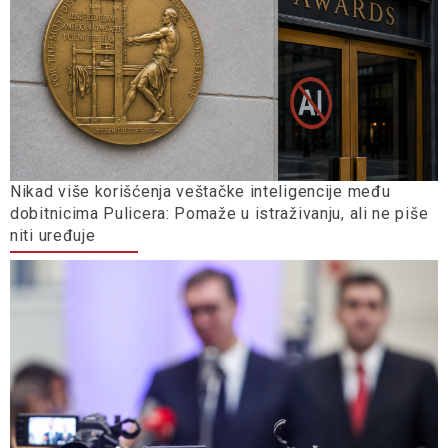
Nikad više korišćenja veštačke inteligencije među
dobitnicima Pulicera: Pomaže u istraživanju, ali ne piše
niti uređuje