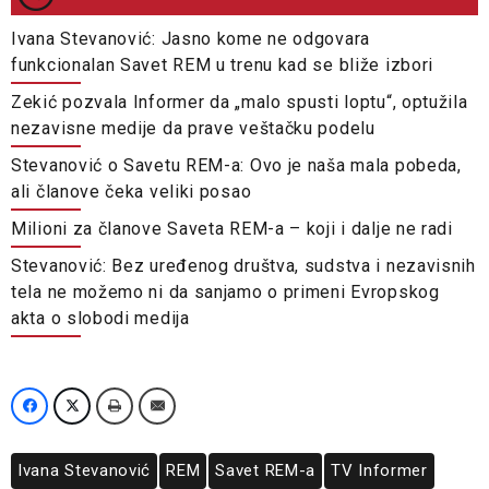
Ivana Stevanović: Jasno kome ne odgovara
funkcionalan Savet REM u trenu kad se bliže izbori
Zekić pozvala Informer da „malo spusti loptu“, optužila
nezavisne medije da prave veštačku podelu
Stevanović o Savetu REM-a: Ovo je naša mala pobeda,
ali članove čeka veliki posao
Milioni za članove Saveta REM-a – koji i dalje ne radi
Stevanović: Bez uređenog društva, sudstva i nezavisnih
tela ne možemo ni da sanjamo o primeni Evropskog
akta o slobodi medija
Ivana Stevanović
REM
Savet REM-a
TV Informer