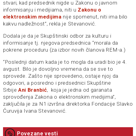
stvari, kad predsednik nigde u Zakonu o javnom
informisanju i medijiama, niti u
Zakonu o
elektronskim medijima
nije spomenut, niti ima bilo
kakvu nadležnost”, rekla je Stevanović.
Dodala je da je Skupštinski odbor za kulturu i
informisanje tj. njegova predsednica “morala da
pokrene proceduru (za izbor novih članova REM-a.)
“Poslednji datum kada je to mogla da uradi bio je 4.
avgust. Bilo je dovoljno vremena da se sve to
sprovede. Zašto nije sprovedeno, ostaje njoj da
odgovori, a posredno i predsednici Skupštine
Srbije
Ani Branbić
, koja je jedna od garanata
sprovođenja Zakona o elektronskim medijima”,
zaključila je za N1 izvršna direktorka Fondacije Slavko
Ćuruvija Ivana Stevanović.
Povezane vesti