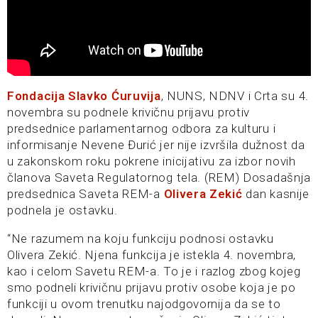
Fondacija Slavko Ćuruvija
, NUNS, NDNV i Crta su 4.
novembra su podnele krivičnu prijavu protiv
predsednice parlamentarnog odbora za kulturu i
informisanje Nevene Đurić jer nije izvršila dužnost da
u zakonskom roku pokrene inicijativu za izbor novih
članova Saveta Regulatornog tela. (REM) Dosadašnja
predsednica Saveta REM-a
Olivera Zekić
dan kasnije
podnela je ostavku.
“Ne razumem na koju funkciju podnosi ostavku
Olivera Zekić. Njena funkcija je istekla 4. novembra,
kao i celom Savetu REM-a. To je i razlog zbog kojeg
smo podneli krivičnu prijavu protiv osobe koja je po
funkciji u ovom trenutku najodgovornija da se to