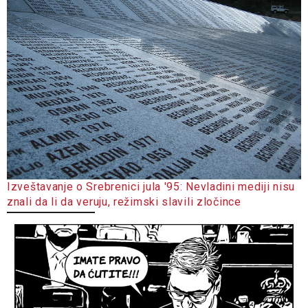
Izveštavanje o Srebrenici jula '95: Nevladini mediji nisu
znali da li da veruju, režimski slavili zločince