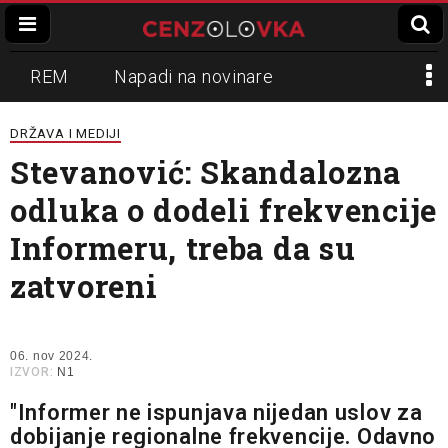
REM
Napadi na novinare
Zvučni top
Crna Gora
N1
DRŽAVA I MEDIJI
Stevanović: Skandalozna
Propaganda
Lokalni mediji
odluka o dodeli frekvencije
Informer
Slavko Ćuruvija
Informeru, treba da su
zatvoreni
06. nov 2024.
IZVOR:
N1
"Informer ne ispunjava nijedan uslov za
dobijanje regionalne frekvencije. Odavno