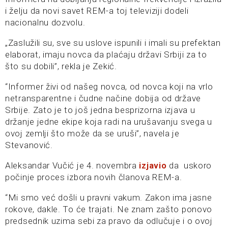
i želju da novi savet REM-a toj televiziji dodeli
nacionalnu dozvolu.
„Zaslužili su, sve su uslove ispunili i imali su prefektan
elaborat, imaju novca da plaćaju državi Srbiji za to
što su dobili”, rekla je Zekić.
“Informer živi od našeg novca, od novca koji na vrlo
netransparentne i čudne načine dobija od države
Srbije. Zato je to još jedna besprizorna izjava u
držanje jedne ekipe koja radi na urušavanju svega u
ovoj zemlji što može da se uruši”, navela je
Stevanović.
Aleksandar Vučić je 4. novembra
izjavio
da uskoro
počinje proces izbora novih članova REM-a.
“Mi smo već došli u pravni vakum. Zakon ima jasne
rokove, dakle. To će trajati. Ne znam zašto ponovo
predsednik uzima sebi za pravo da odlučuje i o ovoj