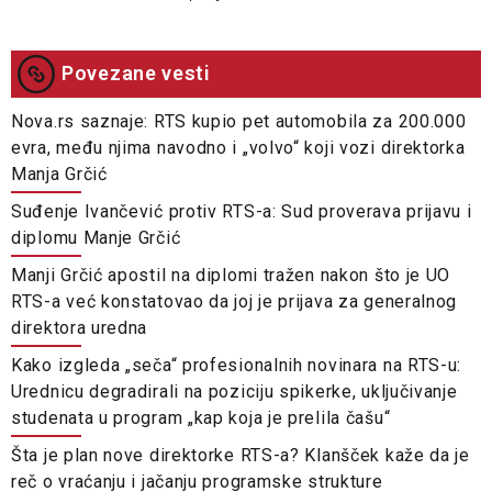
Povezane vesti
Nova.rs saznaje: RTS kupio pet automobila za 200.000
evra, među njima navodno i „volvo“ koji vozi direktorka
Manja Grčić
Suđenje Ivančević protiv RTS-a: Sud proverava prijavu i
diplomu Manje Grčić
Manji Grčić apostil na diplomi tražen nakon što je UO
RTS-a već konstatovao da joj je prijava za generalnog
direktora uredna
Kako izgleda „seča“ profesionalnih novinara na RTS-u:
Urednicu degradirali na poziciju spikerke, uključivanje
studenata u program „kap koja je prelila čašu“
Šta je plan nove direktorke RTS-a? Klanšček kaže da je
reč o vraćanju i jačanju programske strukture