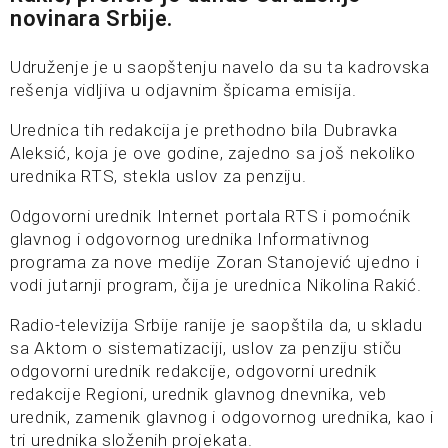
novinara Srbije.
Udruženje je u saopštenju navelo da su ta kadrovska
rešenja vidljiva u odjavnim špicama emisija.
Urednica tih redakcija je prethodno bila Dubravka
Aleksić, koja je ove godine, zajedno sa još nekoliko
urednika RTS, stekla uslov za penziju.
Odgovorni urednik Internet portala RTS i pomoćnik
glavnog i odgovornog urednika Informativnog
programa za nove medije Zoran Stanojević ujedno i
vodi jutarnji program, čija je urednica Nikolina Rakić.
Radio-televizija Srbije ranije je saopštila da, u skladu
sa Aktom o sistematizaciji, uslov za penziju stiču
odgovorni urednik redakcije, odgovorni urednik
redakcije Regioni, urednik glavnog dnevnika, veb
urednik, zamenik glavnog i odgovornog urednika, kao i
tri urednika složenih projekata.