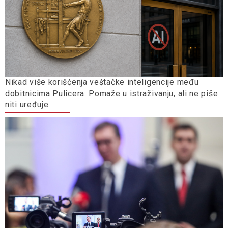
Nikad više korišćenja veštačke inteligencije među
dobitnicima Pulicera: Pomaže u istraživanju, ali ne piše
niti uređuje