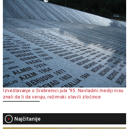
Izveštavanje o Srebrenici jula '95: Nevladini mediji nisu
znali da li da veruju, režimski slavili zločince
Najčitanije