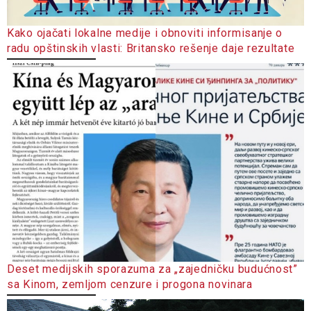
Kako ojačati lokalne medije i obnoviti informisanje o
radu opštinskih vlasti: Britansko rešenje daje rezultate
Deset medijskih sporazuma za „zajedničku budućnost”
sa Kinom, zemljom cenzure i progona novinara