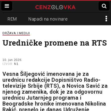
REM
Napadi na novinare
Zvučni top
Crna Gora
N1
DRŽAVA I MEDIJI
Uredničke promene na RTS
Propaganda
Lokalni mediji
Informer
Slavko Ćuruvija
10. jun 2026.
IZVOR:
N1
Vesna Šiljegović imenovana je za
urednicu redakcije Dopisništvo Radio-
televizije Srbije (RTS), a Novica Savić za
njenog zamenika, dok je za odgovornu
urednicu Jutarnjeg programa i
Beogradske hronike imenovana Nikolina
Rakić, prenelo je danas Udruženje