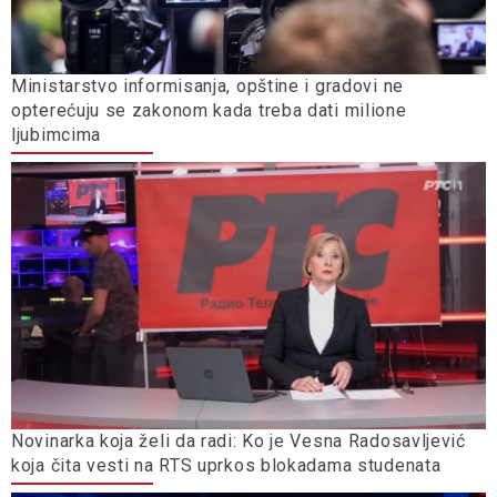
Ministarstvo informisanja, opštine i gradovi ne
opterećuju se zakonom kada treba dati milione
ljubimcima
Novinarka koja želi da radi: Ko je Vesna Radosavljević
koja čita vesti na RTS uprkos blokadama studenata