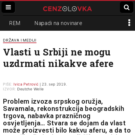
REM
Napadi na novinare
Zvučni top
Crna Gora
N1
DRŽAVA I MEDIJI
Vlasti u Srbiji ne mogu
Propaganda
Lokalni mediji
uzdrmati nikakve afere
Informer
Slavko Ćuruvija
PIŠE:
Ivica Petrović
| 23. sep 2019.
IZVOR:
Deutche Welle
Problem izvoza srpskog oružja,
Savamala, rekonstrukcija beogradskih
trgova, nabavka prazničnog
osvjetljenja… Stvara se dojam da vlast
može proizvesti bilo kakvu aferu, a da to