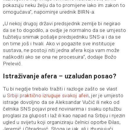
pokazuju neku želju da to promijene iako im zakon to
omogućava“, napominje urednik BIRN-a.
„U nekoj drugoj državi predsjednik zemlje bi negirao
da se to dogodilo, a ovdje je normalno da se umjesto
tužitelju snimak pošalje predsjedniku SNS-a i da se
on time još i hvali. Ako vi pogazite sve institucije
sustava, ne postoji niti jedna afera koja vam može
naškoditi ako se ona ne procesuira“, dodaje Božo
Prelević.
Istraživanje afera
–
uzaludan posao?
Tu bi negdje trebalo tražiti i razloge zašto se vlast
u
Srbiji praktično izruguje svakoj aferi
, jer je umjesto
istrage dovoljno da se Aleksandar Vučić ili neko od
čelnika SNS pojavi pred novinarima i svaku optužbu
proglasi za glupost i laž ili kao napad na Srbiju i njezin
ugled u svijetu koji organiziraju čelnici oporbe Đilas,
Jeremić i Obradović. Stoga je jak, ali i zbunjujući