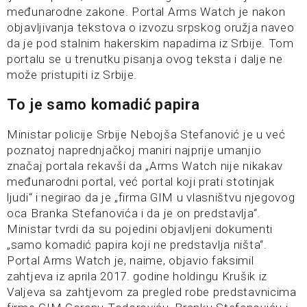
međunarodne zakone. Portal Arms Watch je nakon
objavljivanja tekstova o izvozu srpskog oružja naveo
da je pod stalnim hakerskim napadima iz Srbije. Tom
portalu se u trenutku pisanja ovog teksta i dalje ne
može pristupiti iz Srbije.
To je samo komadić papira
Ministar policije Srbije Nebojša Stefanović je u već
poznatoj naprednjačkoj maniri najprije umanjio
značaj portala rekavši da „Arms Watch nije nikakav
međunarodni portal, već portal koji prati stotinjak
ljudi“ i negirao da je „firma GIM u vlasništvu njegovog
oca Branka Stefanovića i da je on predstavlja“.
Ministar tvrdi da su pojedini objavljeni dokumenti
„samo komadić papira koji ne predstavlja ništa“.
Portal Arms Watch je, naime, objavio faksimil
zahtjeva iz aprila 2017. godine holdingu Krušik iz
Valjeva sa zahtjevom za pregled robe predstavnicima