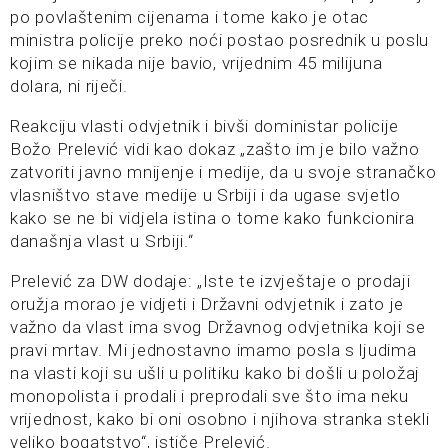
po povlaštenim cijenama i tome kako je otac
ministra policije preko noći postao posrednik u poslu
kojim se nikada nije bavio, vrijednim 45 milijuna
dolara, ni riječi.
Reakciju vlasti odvjetnik i bivši doministar policije
Božo Prelević vidi kao dokaz „zašto im je bilo važno
zatvoriti javno mnijenje i medije, da u svoje stranačko
vlasništvo stave medije u Srbiji i da ugase svjetlo
kako se ne bi vidjela istina o tome kako funkcionira
današnja vlast u Srbiji.“
Prelević za DW dodaje: „Iste te izvještaje o prodaji
oružja morao je vidjeti i Državni odvjetnik i zato je
važno da vlast ima svog Državnog odvjetnika koji se
pravi mrtav. Mi jednostavno imamo posla s ljudima
na vlasti koji su ušli u politiku kako bi došli u položaj
monopolista i prodali i preprodali sve što ima neku
vrijednost, kako bi oni osobno i njihova stranka stekli
veliko bogatstvo“, ističe Prelević.