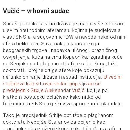
Vučić –
vrhovni sudac
Sadašnja reakcija vrha države je manje više ista kao i
u svim prethodnim aferama u kojima je sudjelovala
vlast SNS-a, a sugovornici DW-a navode neke od njih:
afera helikopter, Savamala, rekonstrukcija
beogradskih trgova i nabavka uličnog i prazničnog
osvjetljenja, kuća na vrhu Kopaonika, izgradnja kuće
na Senjaku na tuđoj parceli, afere s hotelima, lažni
doktorati, i brojne druge afere koje pokazuju
nefunkcioniranje države i raspad institucija.
U većini
slučajeva kao vrhovni sudac pojavljivao se
predsjednik Srbije Aleksandar Vučić
, koji je po
kratkom postupku odlučivao kako nitko od
funkcionera SNS-a nije kriv za spomenute skandale.
Tako je predsjednik Srbije optužbe o plagiranom
doktoratu Nebojše Stefanovića ocijenio kao
„najgluplje obrazloženje koje je ikad čuo“, a za aferu