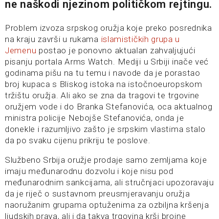
ne naškodi njezinom političkom rejtingu.
Problem izvoza srpskog oružja koje preko posrednika
na kraju završi u rukama
islamističkih grupa u
Jemenu
postao je ponovno aktualan zahvaljujući
pisanju portala Arms Watch. Mediji u Srbiji inače već
godinama pišu na tu temu i navode da je porastao
broj kupaca s Bliskog istoka na istočnoeuropskom
tržištu oružja. Ali ako se zna da tragovi te trgovine
oružjem vode i do Branka Stefanovića, oca aktualnog
ministra policije Nebojše Stefanovića, onda je
donekle i razumljivo zašto je srpskim vlastima stalo
da po svaku cijenu prikriju te poslove.
Službeno Srbija oružje prodaje samo zemljama koje
imaju međunarodnu dozvolu i koje nisu pod
međunarodnim sankcijama, ali stručnjaci upozoravaju
da je riječ o sustavnom preusmjeravanju oružja
naoružanim grupama optuženima za ozbiljna kršenja
ljudskih prava, ali i da takva trgovina krši brojne