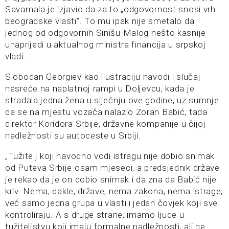
Savamala je izjavio da za to „odgovornost snosi vrh
beogradske vlasti“. To mu ipak nije smetalo da
jednog od odgovornih Sinišu Malog nešto kasnije
unaprijedi u aktualnog ministra financija u srpskoj
vladi.
Slobodan Georgiev kao ilustraciju navodi i slučaj
nesreće na naplatnoj rampi u Doljevcu, kada je
stradala jedna žena u siječnju ove godine, uz sumnje
da se na mjestu vozača nalazio Zoran Babić, tada
direktor Koridora Srbije, državne kompanije u čijoj
nadležnosti su autoceste u Srbiji.
„Tužitelj koji navodno vodi istragu nije dobio snimak
od Puteva Srbije osam mjeseci, a predsjednik države
je rekao da je on dobio snimak i da zna da Babić nije
kriv. Nema, dakle, države, nema zakona, nema istrage,
već samo jedna grupa u vlasti i jedan čovjek koji sve
kontroliraju. A s druge strane, imamo ljude u
tužiteljstvu koji imaju formalne nadležnosti, ali ne