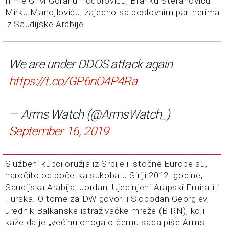
firme GIM Goranu Todoroviću, Branku Stefanoviću i
Mirku Manojloviću, zajedno sa poslovnim partnerima
iz Saudijske Arabije.
We are under DDOS attack again
https://t.co/GP6nO4P4Ra
— Arms Watch (@ArmsWatch_)
September 16, 2019
Službeni kupci oružja iz Srbije i istočne Europe su,
naročito od početka sukoba u Siriji 2012. godine,
Saudijska Arabija, Jordan, Ujedinjeni Arapski Emirati i
Turska. O tome za DW govori i Slobodan Georgiev,
urednik Balkanske istraživačke mreže (BIRN), koji
kaže da je „većinu onoga o čemu sada piše Arms