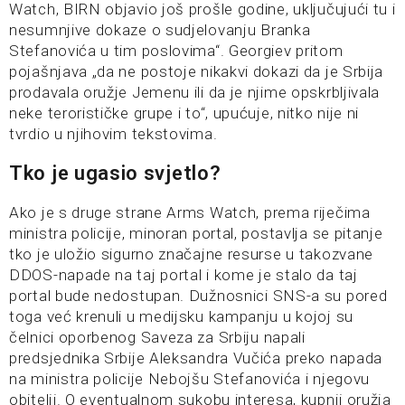
Watch, BIRN objavio još prošle godine, uključujući tu i
nesumnjive dokaze o sudjelovanju Branka
Stefanovića u tim poslovima“. Georgiev pritom
pojašnjava „da ne postoje nikakvi dokazi da je Srbija
prodavala oružje Jemenu ili da je njime opskrbljivala
neke terorističke grupe i to“, upućuje, nitko nije ni
tvrdio u njihovim tekstovima.
Tko je ugasio svjetlo?
Ako je s druge strane Arms Watch, prema riječima
ministra policije, minoran portal, postavlja se pitanje
tko je uložio sigurno značajne resurse u takozvane
DDOS-napade na taj portal i kome je stalo da taj
portal bude nedostupan. Dužnosnici SNS-a su pored
toga već krenuli u medijsku kampanju u kojoj su
čelnici oporbenog Saveza za Srbiju napali
predsjednika Srbije Aleksandra Vučića preko napada
na ministra policije Nebojšu Stefanovića i njegovu
obitelji. O eventualnom sukobu interesa, kupnji oružja