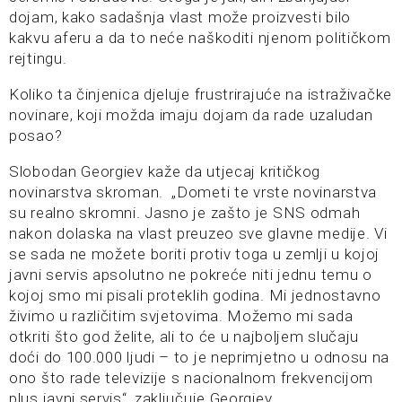
dojam, kako sadašnja vlast može proizvesti bilo
kakvu aferu a da to neće naškoditi njenom političkom
rejtingu.
Koliko ta činjenica djeluje frustrirajuće na istraživačke
novinare, koji možda imaju dojam da rade uzaludan
posao?
Slobodan Georgiev kaže da utjecaj kritičkog
novinarstva skroman. „Dometi te vrste novinarstva
su realno skromni. Jasno je zašto je SNS odmah
nakon dolaska na vlast preuzeo sve glavne medije. Vi
se sada ne možete boriti protiv toga u zemlji u kojoj
javni servis apsolutno ne pokreće niti jednu temu o
kojoj smo mi pisali proteklih godina. Mi jednostavno
živimo u različitim svjetovima. Možemo mi sada
otkriti što god želite, ali to će u najboljem slučaju
doći do 100.000 ljudi – to je neprimjetno u odnosu na
ono što rade televizije s nacionalnom frekvencijom
plus javni servis“, zaključuje Georgiev.