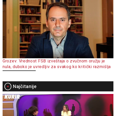
Grozev: Vrednost FSB izveštaja o zvučnom oružju je
nula, duboko je uvredljiv za svakog ko kritički razmišlja
Najčitanije