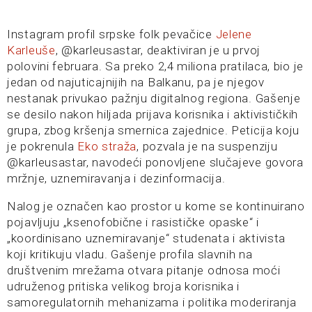
Instagram profil srpske folk pevačice
Jelene
Karleuše
, @karleusastar, deaktiviran je u prvoj
polovini februara. Sa preko 2,4 miliona pratilaca, bio je
jedan od najuticajnijih na Balkanu, pa je njegov
nestanak privukao pažnju digitalnog regiona. Gašenje
se desilo nakon hiljada prijava korisnika i aktivističkih
grupa, zbog kršenja smernica zajednice. Peticija koju
je pokrenula
Eko straža
, pozvala je na suspenziju
@karleusastar, navodeći ponovljene slučajeve govora
mržnje, uznemiravanja i dezinformacija.
Nalog je označen kao prostor u kome se kontinuirano
pojavljuju „ksenofobične i rasističke opaske“ i
„koordinisano uznemiravanje“ studenata i aktivista
koji kritikuju vladu. Gašenje profila slavnih na
društvenim mrežama otvara pitanje odnosa moći
udruženog pritiska velikog broja korisnika i
samoregulatornih mehanizama i politika moderiranja