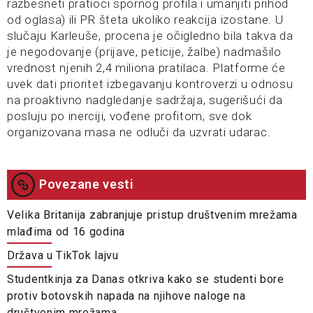
razbesneti pratioci spornog profila i umanjiti prihod
od oglasa) ili PR šteta ukoliko reakcija izostane. U
slučaju Karleuše, procena je očigledno bila takva da
je negodovanje (prijave, peticije, žalbe) nadmašilo
vrednost njenih 2,4 miliona pratilaca. Platforme će
uvek dati prioritet izbegavanju kontroverzi u odnosu
na proaktivno nadgledanje sadržaja, sugerišući da
posluju po inerciji, vođene profitom, sve dok
organizovana masa ne odluči da uzvrati udarac.
Povezane vesti
Velika Britanija zabranjuje pristup društvenim mrežama
mlađima od 16 godina
Država u TikTok lajvu
Studentkinja za Danas otkriva kako se studenti bore
protiv botovskih napada na njihove naloge na
društvenim mrežama