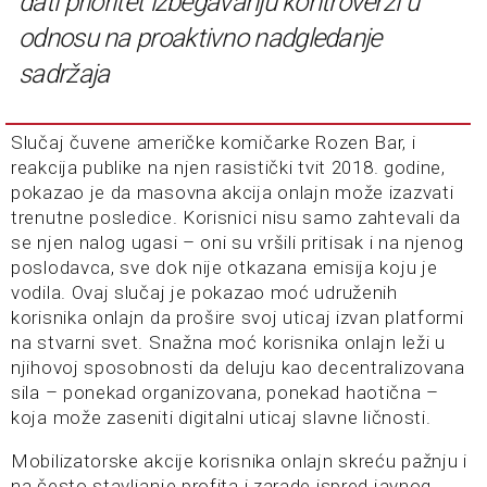
dati prioritet izbegavanju kontroverzi u
odnosu na proaktivno nadgledanje
sadržaja
Slučaj čuvene američke komičarke Rozen Bar, i
reakcija publike na njen rasistički tvit 2018. godine,
pokazao je da masovna akcija onlajn može izazvati
trenutne posledice. Korisnici nisu samo zahtevali da
se njen nalog ugasi – oni su vršili pritisak i na njenog
poslodavca, sve dok nije otkazana emisija koju je
vodila. Ovaj slučaj je pokazao moć udruženih
korisnika onlajn da prošire svoj uticaj izvan platformi
na stvarni svet. Snažna moć korisnika onlajn leži u
njihovoj sposobnosti da deluju kao decentralizovana
sila – ponekad organizovana, ponekad haotična –
koja može zaseniti digitalni uticaj slavne ličnosti.
Mobilizatorske akcije korisnika onlajn skreću pažnju i
na često stavljanje profita i zarade ispred javnog