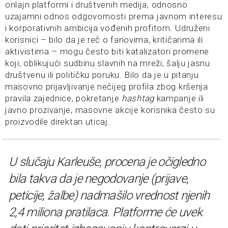
onlajn platformi i društvenih medija, odnosno
uzajamni odnos odgovornosti prema javnom interesu
i korporativnih ambicija vođenih profitom. Udruženi
korisnici – bilo da je reč o fanovima, kritičarima ili
aktivistima – mogu često biti katalizatori promene
koji, oblikujući sudbinu slavnih na mreži, šalju jasnu
društvenu ili političku poruku. Bilo da je u pitanju
masovno prijavljivanje nečijeg profila zbog kršenja
pravila zajednice, pokretanje
hashtag
kampanje ili
javno prozivanje, masovne akcije korisnika često su
proizvodile direktan uticaj.
U slučaju Karleuše, procena je očigledno
bila takva da je negodovanje (prijave,
peticije, žalbe) nadmašilo vrednost njenih
2,4 miliona pratilaca. Platforme će uvek