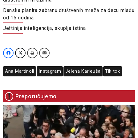
Danska planira zabranu društvenih mreža za decu mlađu
od 15 godina
Jeftinija inteligencija, skuplja istina
Ana Martinoli
Instagram
Jelena Karleuša
Tik tok
Preporučujemo