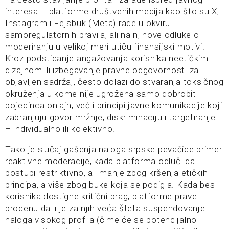
interesa – platforme društvenih medija kao što su X,
Instagram i Fejsbuk (Meta) rade u okviru
samoregulatornih pravila, ali na njihove odluke o
moderiranju u velikoj meri utiču finansijski motivi.
Kroz podsticanje angažovanja korisnika neetičkim
dizajnom ili izbegavanje pravne odgovornosti za
objavljen sadržaj, često dolazi do stvaranja toksičnog
okruženja u kome nije ugrožena samo dobrobit
pojedinca onlajn, već i principi javne komunikacije koji
zabranjuju govor mržnje, diskriminaciju i targetiranje
– individualno ili kolektivno.
Tako je slučaj gašenja naloga srpske pevačice primer
reaktivne moderacije, kada platforma odluči da
postupi restriktivno, ali manje zbog kršenja etičkih
principa, a više zbog buke koja se podigla. Kada bes
korisnika dostigne kritični prag, platforme prave
procenu da li je za njih veća šteta suspendovanje
naloga visokog profila (čime će se potencijalno