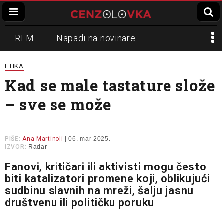
REM
Napadi na novinare
Zvučni top
Crna Gora
N1
ETIKA
Kad se male tastature slože
Propaganda
Lokalni mediji
– sve se može
Informer
Slavko Ćuruvija
PIŠE:
Ana Martinoli
| 06. mar 2025.
IZVOR:
Radar
Fanovi, kritičari ili aktivisti mogu često
biti katalizatori promene koji, oblikujući
sudbinu slavnih na mreži, šalju jasnu
društvenu ili političku poruku