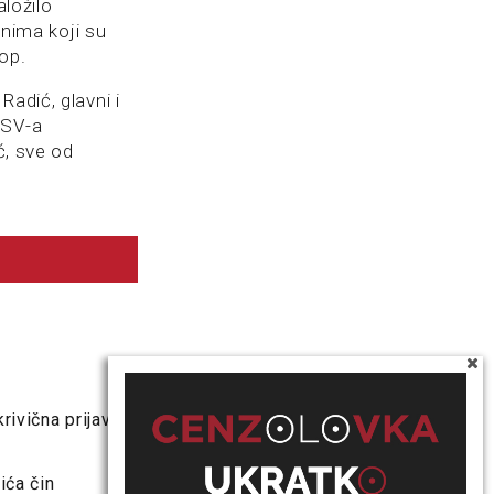
aložilo
onima koji su
top.
adić, glavni i
LSV-a
ć, sve od
rivična prijava
ića čin