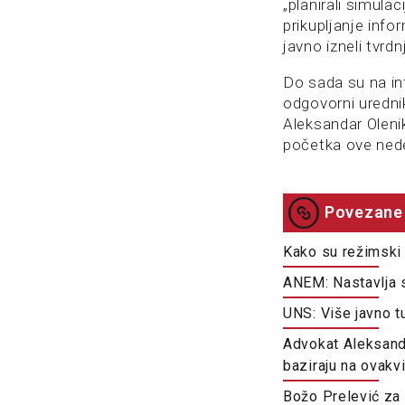
„planirali simula
prikupljanje info
javno izneli tvrd
Do sada su na inf
odgovorni uredni
Aleksandar Olenik
početka ove nede
Povezane 
Kako su režimski 
ANEM: Nastavlja 
UNS: Više javno t
Advokat Aleksandr
baziraju na ovak
Božo Prelević za D