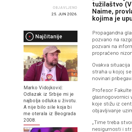
tužilaštvo (V
OBJAVLJENO
Naime, provla
25. JUN 2026.
kojima je up
Propagandna glasi
Najčitanije
pozvano na razgov
pozvani na infor
propraćeno nizom
Ovakva situacija
straha u kojoj se 
novinari pribegav
Marko Vidojković:
Profesor Fakultet
Odlazak iz Srbije mi je
glasnogovornici v
najbolja odluka u životu.
koje stižu iz cen
A nije bilo sile koja bi
objavljivanje uz
me oterala iz Beograda
2008.
„Time treba stvor
nesigurnosti i str