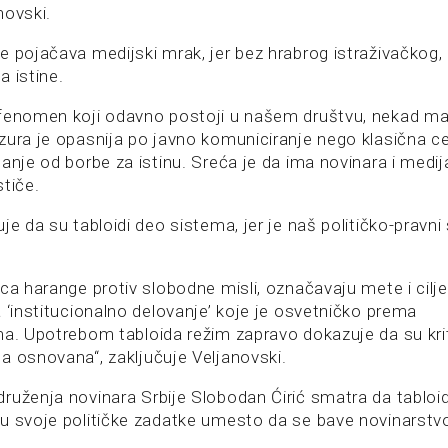
novski.
e pojačava medijski mrak, jer bez hrabrog istraživačkog,
 istine.
fenomen koji odavno postoji u našem društvu, nekad ma
zura je opasnija po javno komuniciranje nego klasična ce
anje od borbe za istinu. Sreća je da ima novinara i medija
tiče.
je da su tabloidi deo sistema, jer je naš političko-pravni
ca harange protiv slobodne misli, označavaju mete i cilje
 ‘institucionalno delovanje’ koje je osvetničko prema
ma. Upotrebom tabloida režim zapravo dokazuje da su krit
a osnovana“, zaključuje Veljanovski.
ruženja novinara Srbije Slobodan Ćirić smatra da tabloi
u svoje političke zadatke umesto da se bave novinarst