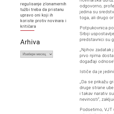
novinarska udru
regulisanje zlonamernih
odgovorno, profes
tužbi treba da pristanu
jedina su sredst
upravo oni koji ih
toga, ali drugo o
koriste protiv novinara i
kritičara
Potpukovnica poli
Srbiji uspostavlj
predstavnici su g
Arhiva
„Njihov zadatak je
Arhiva
prvo njima dosta
događaji odnose“
Ističe da je jedin
„Da se prikažu g
druge strane ubed
i takav narativ s
nevinosti“, zaklj
Podsetimo, VJT u