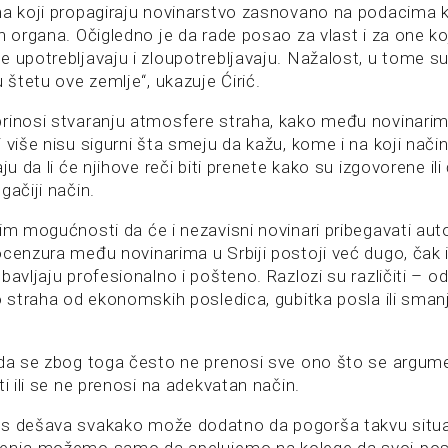
ma koji propagiraju novinarstvo zasnovano na podacima k
h organa. Očigledno je da rade posao za vlast i za one ko
e upotrebljavaju i zloupotrebljavaju. Nažalost, u tome s
u štetu ove zemlje“, ukazuje Ćirić.
rinosi stvaranju atmosfere straha, kako među novinari
 više nisu sigurni šta smeju da kažu, kome i na koji nači
ju da li će njihove reči biti prenete kako su izgovorene ili 
gačiji način.
šim mogućnosti da će i nezavisni novinari pribegavati aut
ocenzura među novinarima u Srbiji postoji već dugo, čak
bavljaju profesionalno i pošteno. Razlozi su različiti – 
o straha od ekonomskih posledica, gubitka posla ili sman
 da se zbog toga često ne prenosi sve ono što se argu
ti ili se ne prenosi na adekvatan način.
as dešava svakako može dodatno da pogorša takvu situa