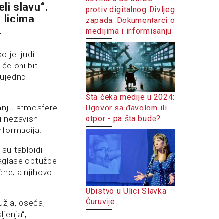
li slavu“.
protiv digitalnog Divljeg
 licima
zapada: Dokumentarci o
i.
medijima i informisanju
o je ljudi
će oni biti
 ujedno
Šta čeka medije u 2024:
ranju atmosfere
Ugovor sa đavolom ili
otpor - pa šta bude?
 i nezavisni
informacija.
 su tabloidi
naglase optužbe
čne, a njihovo
Ubistvo u Ulici Slavka
Ćuruvije
ružja, osećaj
ljenja“,