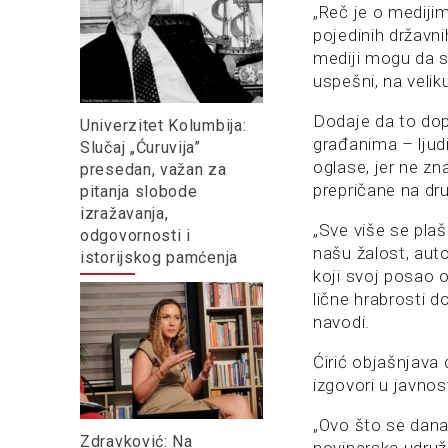
„Reč je o mediji
pojedinih državni
mediji mogu da s
uspešni, na velik
Dodaje da to dop
Univerzitet Kolumbija:
građanima – ljudi
Slučaj „Ćuruvija”
oglase, jer ne zna
presedan, važan za
prepričane na dru
pitanja slobode
izražavanja,
„Sve više se pla
odgovornosti i
našu žalost, aut
istorijskog pamćenja
koji svoj posao o
lične hrabrosti d
navodi.
Ćirić objašnjava
izgovori u javnos
„Ovo što se dan
Zdravković: Na