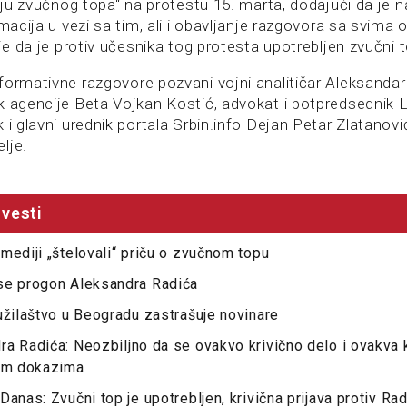
ciju zvučnog topa“ na protestu 15. marta, dodajući da je n
rmacija u vezi sa tim, ali i obavljanje razgovora sa svima 
nje da je protiv učesnika tog protesta upotrebljen zvučni 
ormativne razgovore pozvani vojni analitičar Aleksandar R
k agencije Beta Vojkan Kostić, advokat i potpredsednik 
 i glavni urednik portala Srbin.info Dejan Petar Zlatanovi
lje.
vesti
mediji „štelovali“ priču o zvučnom topu
se progon Aleksandra Radića
užilaštvo u Beogradu zastrašuje novinare
a Radića: Neozbiljno da se ovakvo krivično delo i ovakva k
vim dokazima
anas: Zvučni top je upotrebljen, krivična prijava protiv Rad