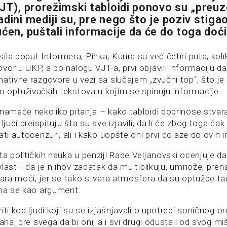
JT), prorežimski tabloidi ponovo su „preuze
dini mediji su, pre nego što je poziv stigao
ućen, puštali informacije da će do toga doć
la poput Informera, Pinka, Kurira su već četiri puta, kolik
or u UKP, a po nalogu VJT-a, prvi objavili informaciju da 
mativne razgovore u vezi sa slučajem „zvučni top“, što je
 optuživačkih tekstova u kojim se spinuju informacije.
 nameće nekoliko pitanja – kako tabloidi doprinose stva
ljudi preispituju šta su sve izjavili, da li će zbog toga čak
ati autocenzuri, ali i kako uopšte oni prvi dolaze do ovih 
a političkih nauka u penziji Rade Veljanovski ocenjuje da
lasti i da je njihov zadatak da multiplikuju, umnože, pre
tara moći, jer se tako stvara atmosfera da su optužbe ta
ima se kao argument.
iti kod ljudi koji su se izjašnjavali o upotrebi soničnog o
aha, pre svega da bi oni, a i svi drugi odustali od svog miš