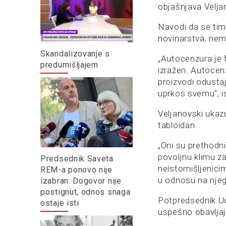
objašnjava Velja
Navodi da se tim
novinarstva, nema
Skandalizovanje s
„Autocenzura je 
predumišljajem
izražen. Autocen
proizvodi odustaj
uprkos svemu“, is
Veljanovski ukazu
tabloidan.
„Oni su prethodni
povoljnu klimu za
Predsednik Saveta
neistomišljenici
REM-a ponovo nije
u odnosu na njeg
izabran: Dogovor nije
postignut, odnos snaga
Potpredsednik Ud
ostaje isti
uspešno obavljaj