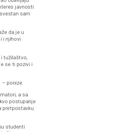
ao obavljaju
interes javnosti
, svestan sam
aže da je u
 i njihovi
i tužilaštvo,
se ti pozivi i
e – ponize.
matori, a sa
Takvo postupanje
 na pretpostavku
su studenti