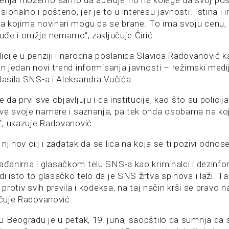
ženja možemo samo da apelujemo na kolege da svoj pos
ionalno i pošteno, jer je to u interesu javnosti. Istina i 
va kojima novinari mogu da se brane. To ima svoju cenu
ruđe i oružje nemamo“, zaključuje Ćirić.
cije u penziji i narodna poslanica Slavica Radovanović k
en jedan novi trend informisanja javnosti – režimski mediji
lasila SNS-a i Aleksandra Vučića.
 da prvi sve objavljuju i da institucije, kao što su policija 
ve svoje namere i saznanja, pa tek onda osobama na koje 
, ukazuje Radovanović.
i njihov cilj i zadatak da se lica na koja se ti pozivi odnos
rađanima i glasačkom telu SNS-a kao kriminalci i dezinfor
i isto to glasačko telo da je SNS žrtva spinova i laži. 
u protiv svih pravila i kodeksa, na taj način krši se pravo
učuje Radovanović.
 Beogradu je u petak, 19. juna, saopštilo da sumnja da 