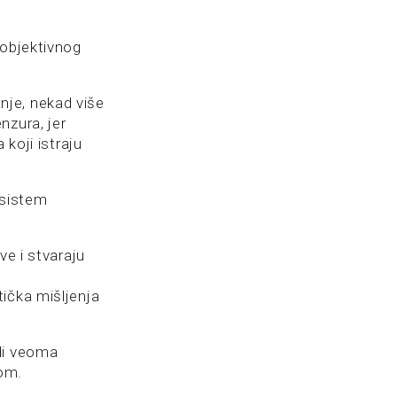
 objektivnog
nje, nekad više
nzura, jer
 koji istraju
 sistem
ve i stvaraju
ička mišljenja
di veoma
vom.