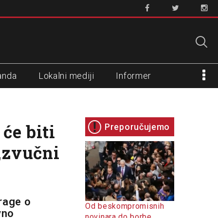
anda
Lokalni mediji
Informer
će biti
Preporučujemo
„zvučni
trage o
Od beskompromisnih
vno
novinara do borbe