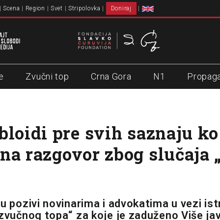
Scena
Region
Svet
Stripolovka
Doniraj
e
Zvučni top
Crna Gora
N1
Propag
bloidi pre svih saznaju ko 
na razgovor zbog slučaja 
ku pozivi novinarima i advokatima u vezi is
 zvučnog topa“ za koje je zaduženo Više ja