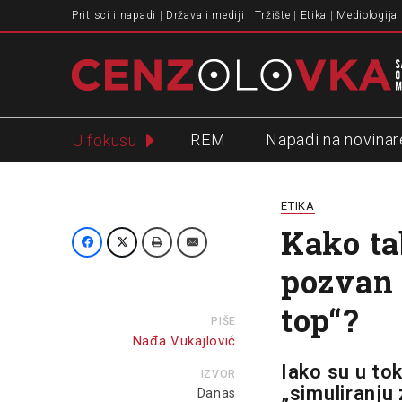
Pritisci i napadi
Država i mediji
Tržište
Etika
Mediologija
REM
Napadi na novinar
U fokusu
Slavko Ćuruvija
ETIKA
Kako ta
pozvan 
top“?
PIŠE
Nađa Vukajlović
Iako su u to
IZVOR
„simuliranju
Danas