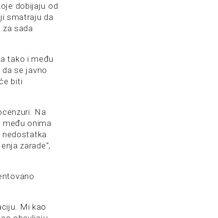
oje dobijaju od
ji smatraju da
u za sada
ma tako i među
n da se javno
će biti
ocenzuri. Na
 i među onima
od nedostatka
jenja zarade“,
mentovano
ciju. Mi kao