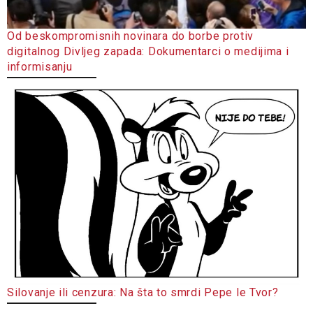
Od beskompromisnih novinara do borbe protiv
digitalnog Divljeg zapada: Dokumentarci o medijima i
informisanju
Silovanje ili cenzura: Na šta to smrdi Pepe le Tvor?