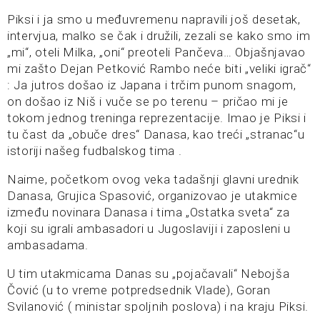
Piksi i ja smo u međuvremenu napravili još desetak,
intervjua, malko se čak i družili, zezali se kako smo im
„mi“, oteli Milka, „oni“ preoteli Pančeva… Objašnjavao
mi zašto Dejan Petković Rambo neće biti „veliki igrač“
: Ja jutros došao iz Japana i trčim punom snagom,
on došao iz Niš i vuče se po terenu – pričao mi je
tokom jednog treninga reprezentacije. Imao je Piksi i
tu čast da „obuče dres“ Danasa, kao treći „stranac“u
istoriji našeg fudbalskog tima .
Naime, početkom ovog veka tadašnji glavni urednik
Danasa, Grujica Spasović, organizovao je utakmice
između novinara Danasa i tima „Ostatka sveta“ za
koji su igrali ambasadori u Jugoslaviji i zaposleni u
ambasadama.
U tim utakmicama Danas su „pojačavali“ Nebojša
Čović (u to vreme potpredsednik Vlade), Goran
Svilanović ( ministar spoljnih poslova) i na kraju Piksi.