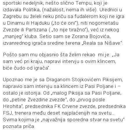
sportski nedeljnik, nešto slično Tempu, koji je
izdavala Politika, (nažalost, nema ih više). Urednici u
Zagrebu su želeli neku priču sa fudalerom koji ne igra
u Dinamu ili Hajduku („to će oni“), niti nogometašu
Zvezde ili Partizana ( „to nije tiražno“), već iz nekog
„manjeg“ kluba. Setio sam se Zorana Bojovića,
izvanrednog igrača sredine terena „Reala sa Nišave“.
Pošto sam mu objasnio šta želim rekao mi je: „Ja
sam već pri kraju, napravi intervju s ovim klincem,
biće čudo od igrača“.
Upoznao me je sa Draganom Stojkovićem Piksijem,
napravio sam intervju sa klincem iz Pasi Poljane i –
ostalo je istorija. Od „malog Piksija sa Pasi Poljane,
do „petine Zvezdine zvezde“, do „prvog posle
Hirohita“, predsednika FK Crvene zvezde, predsednika
FSJ, trenera među deset najplaćenijih na svetu…
Svima kojima je „najvažnija sporedna stvar na svetu“
poznata priča.