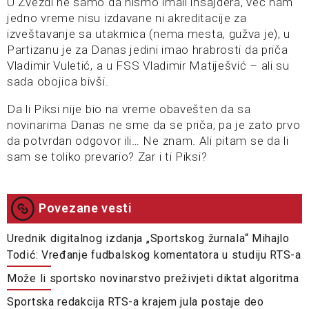
U Zvezdi ne samo da nismo imali insajdera, već nam
jedno vreme nisu izdavane ni akreditacije za
izveštavanje sa utakmica (nema mesta, gužva je), u
Partizanu je za Danas jedini imao hrabrosti da priča
Vladimir Vuletić, a u FSS Vladimir Matiješvić – ali su
sada obojica bivši.
Da li Piksi nije bio na vreme obavešten da sa
novinarima Danas ne sme da se priča, pa je zato prvo
da potvrdan odgovor ili… Ne znam. Ali pitam se da li
sam se toliko prevario? Zar i ti Piksi?
Povezane vesti
Urednik digitalnog izdanja „Sportskog žurnala“ Mihajlo
Todić: Vređanje fudbalskog komentatora u studiju RTS-a
Može li sportsko novinarstvo preživjeti diktat algoritma
Sportska redakcija RTS-a krajem jula postaje deo