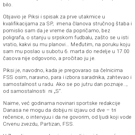
bilo.
Objavio je Piksi i spisak za prve utakmice u
kvalifikacijama za SP, imena članova stručnog štaba i
pomislio sam da je vreme da popričamo, bez
poligrafa, o stanju u srpskom fudbalu, zašto se u isti
vratio, kakvi su mu planovi… Međutim, na poruku koju
sam mu poslao u subotu 6. marta do nedelje u 17.00
časova nije odgovorio, a pročitao ju je.
Piksi je, navodno, kada je pregovarao sa čelnicima
FSS osim, naravno, para i izbora saradnika, zahtevao i
samostalnost u radu. Ako se po jutru dan poznaje…,
od samostalnosti ni „S“.
Naime, već godinama novinari sportske redakcije
Danasa ne mogu da dobiju ni izjavu od dve – tri
rečenice, o intervjuu i da ne govorim, od ljudi koji vode
Crvenu zvezdu, Partizan, FSS.