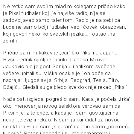
Ne retko sam svojim mlađim kolegama pričao kako
je Piksi fudbaler koji je najviše radio, nije se
zadovoljavao samo talentom. Radio je na sebi da
bude ne samo bolji fudbaler, već i čovek, obrazovan,
koji govori nekoliko svetskih jezika… i ostao „na
zemlji“.
Pričao sam im kakav je „car“ bio Piksi i u Japanu.
Bivši urednik spoljne rubrike Danasa Milovan
Jauković bio je gost Sonija u i prilikom svečane
večere upitali su Miška odakle je i on poče da
nabraja: Jjugoslavija, Srbija, Beograd, Tesla, Tito,
Džajić… Gledali su ga bledo sve dok nije rekao „Piksi“.
Nažalost, izgleda, pogrešio sam. Kada je počela „frka“
oko imenovanja novog selektora verovao sam da
Piksi nije iz te priče, a kada je i sam, gostujući na
nekoj televiziji rekao: Nisam ja kandidat za novog
selektora – bio sam „siguran“ da mu samo „podmeću
klipove“. Potonji događaji su me demantovali.