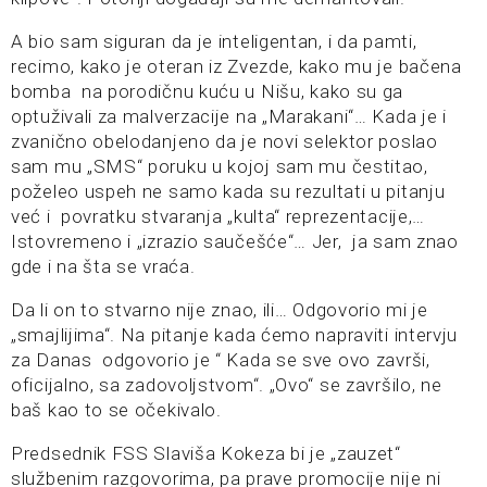
A bio sam siguran da je inteligentan, i da pamti,
recimo, kako je oteran iz Zvezde, kako mu je bačena
bomba na porodičnu kuću u Nišu, kako su ga
optuživali za malverzacije na „Marakani“… Kada je i
zvanično obelodanjeno da je novi selektor poslao
sam mu „SMS“ poruku u kojoj sam mu čestitao,
poželeo uspeh ne samo kada su rezultati u pitanju
već i povratku stvaranja „kulta“ reprezentacije,…
Istovremeno i „izrazio saučešće“… Jer, ja sam znao
gde i na šta se vraća.
Da li on to stvarno nije znao, ili… Odgovorio mi je
„smajlijima“. Na pitanje kada ćemo napraviti intervju
za Danas odgovorio je “ Kada se sve ovo završi,
oficijalno, sa zadovoljstvom“. „Ovo“ se završilo, ne
baš kao to se očekivalo.
Predsednik FSS Slaviša Kokeza bi je „zauzet“
službenim razgovorima, pa prave promocije nije ni