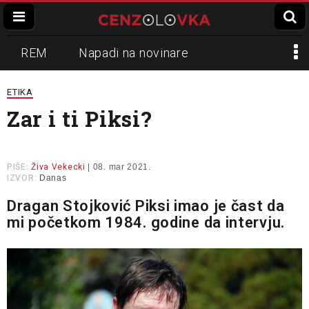
REM
Napadi na novinare
Zvučni top
Crna Gora
N1
ETIKA
Zar i ti Piksi?
Propaganda
Lokalni mediji
Informer
Slavko Ćuruvija
PIŠE:
Živa Vekecki
| 08. mar 2021.
IZVOR:
Danas
Dragan Stojković Piksi imao je čast da
mi početkom 1984. godine da intervju.