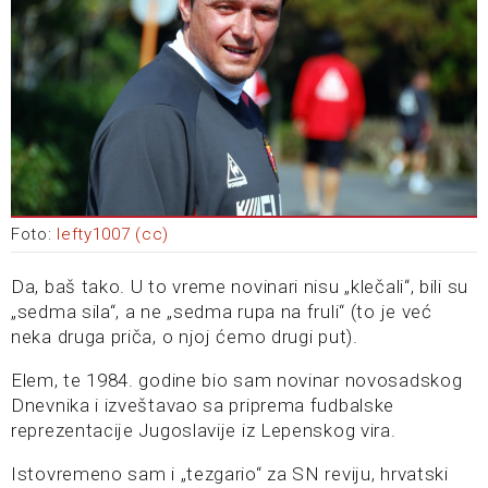
Foto:
lefty1007 (cc)
Da, baš tako. U to vreme novinari nisu „klečali“, bili su
„sedma sila“, a ne „sedma rupa na fruli“ (to je već
neka druga priča, o njoj ćemo drugi put).
Elem, te 1984. godine bio sam novinar novosadskog
Dnevnika i izveštavao sa priprema fudbalske
reprezentacije Jugoslavije iz Lepenskog vira.
Istovremeno sam i „tezgario“ za SN reviju, hrvatski