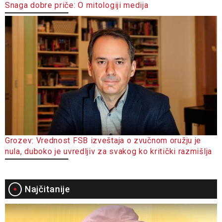
Snaga dobre priče: O mitologiji medija
Grozev: Vrednost FSB izveštaja o zvučnom oružju je
nula, duboko je uvredljiv za svakog ko kritički razmišlja
Najčitanije