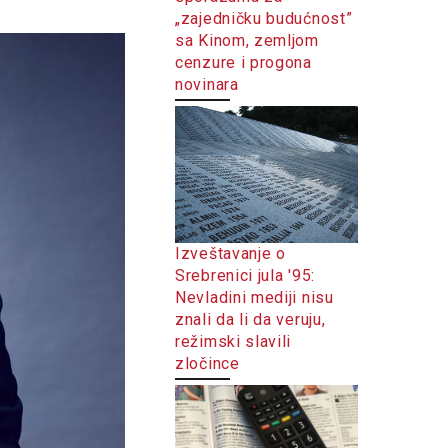
„zajedničku budućnost”
sa Kinom, zemljom
cenzure i progona
novinara
Izveštavanje o
Srebrenici jula '95:
Nevladini mediji nisu
znali da li da veruju,
režimski slavili
zločince