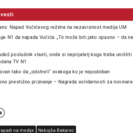
vesti
kans: Napad Vučićevog režima na nezavisnost medija UM
uje N1 da napada Vučića: „To može biti jako opasno – da 
deš poslušnik vlasti, onda si neprijatelj koga treba uništiti
ndana TV N1
ovan tako da „odstreli“ svakoga ko je nepodoban
eno prestižno priznanje – Nagrada solidarnosti za novinare
apadi na medije
Nebojša Bakarec