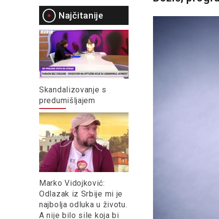
Najčitanije
Skandalizovanje s
predumišljajem
Marko Vidojković:
Odlazak iz Srbije mi je
najbolja odluka u životu.
A nije bilo sile koja bi