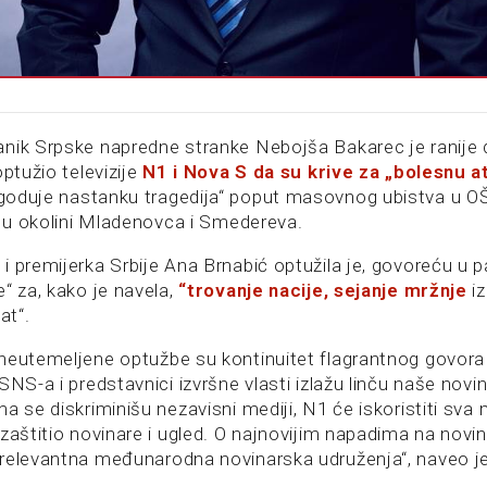
nik Srpske napredne stranke Nebojša Bakarec je ranije
optužio televizije
N1 i Nova S da su krive za „bolesnu 
oduje nastanku tragedija“ poput masovnog ubistva u OŠ 
ma u okolini Mladenovca i Smedereva.
i premijerka Srbije Ana Brnabić optužila je, govoreću u 
“ za, kako je navela,
“trovanje nacije, sejanje mržnje
i
at“.
neutemeljene optužbe su kontinuitet flagrantnog govora
SNS-a i predstavnici izvršne vlasti izlažu linču naše novi
a se diskriminišu nezavisni mediji, N1 će iskoristiti sv
zaštitio novinare i ugled. O najnovijim napadima na novi
relevantna međunarodna novinarska udruženja“, naveo je