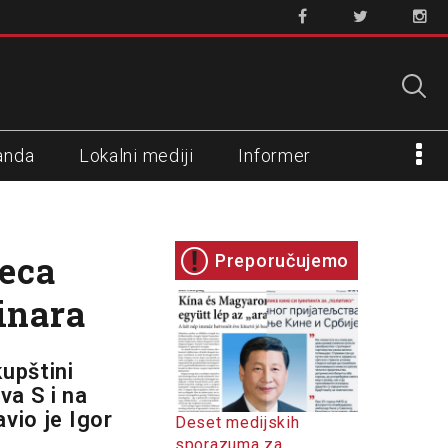
anda
Lokalni mediji
Informer
reca
Preporučujemo
inara
upštini
va S i na
avio je Igor
Deset medijskih
sporazuma za