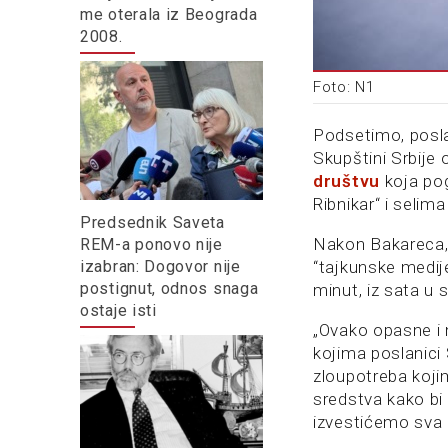
me oterala iz Beograda
2008.
Foto: N1
Podsetimo, posla
Skupštini Srbije 
društvu
koja pog
Ribnikar“ i seli
Predsednik Saveta
Nakon Bakareca, 
REM-a ponovo nije
“tajkunske medije
izabran: Dogovor nije
postignut, odnos snaga
minut, iz sata u s
ostaje isti
„Ovako opasne i 
kojima poslanici 
zloupotreba kojim
sredstva kako bi 
izvestićemo sva 