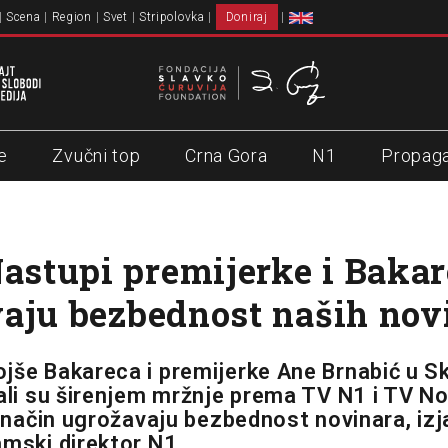
Scena
Region
Svet
Stripolovka
Doniraj
e
Zvučni top
Crna Gora
N1
Propag
Nastupi premijerke i Baka
aju bezbednost naših nov
jše Bakareca i premijerke Ane Brnabić u Sk
vali su širenjem mržnje prema TV N1 i TV No
i način ugrožavaju bezbednost novinara, izj
amski direktor N1.