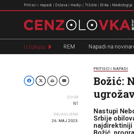
Pritisci i napadi
Država i mediji
Tržište
Etika
Mediologija
REM
Napadi na novinar
U fokusu
Slavko Ćuruvija
PRITISCI I NAPADI
Božić: 
ugrožav
IZVOR
N1
Nastupi Nebo
OBJAVLJENO
Srbije obilo
26. MAJ 2023.
najdirektinij
Božić, progr