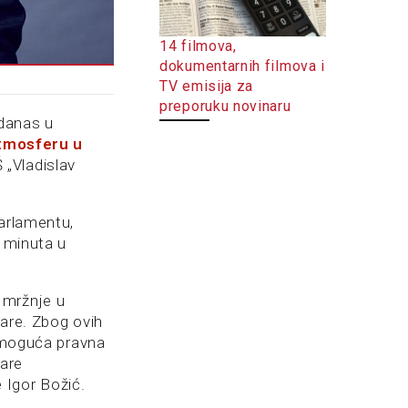
14 filmova,
dokumentarnih filmova i
TV emisija za
preporuku novinaru
 danas u
atmosferu u
„Vladislav
parlamentu,
z minuta u
 mržnje u
nare. Zbog ovih
a moguća pravna
nare
 Igor Božić.