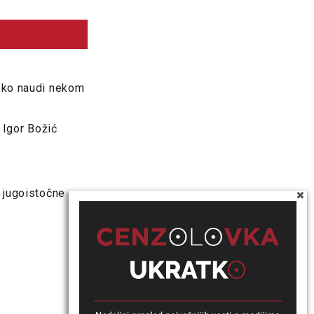
neko naudi nekom
: Igor Božić
 jugoistočne