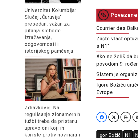
Univerzitet Kolumbija:
Povezane 
Slučaj „Ćuruvija”
presedan, važan za
Courrier des Bal
pitanja slobode
izražavanja,
Zašto vlast optuž
odgovornosti i
s N1“
istorijskog pamćenja
Ako ne želiš da bu
povodom 9. rođe
Sistem je organiz
Igoru Božiću uruč
Evrope
Zdravković: Na
regulisanje zlonamernih
tužbi treba da pristanu
upravo oni koji ih
koriste protiv novinara i
Igor Božić
N1
N