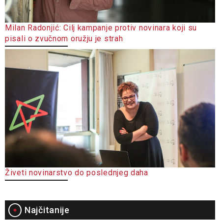
Milan Radonjić: Cilj kampanje protiv novinara koji su
pisali o zvučnom oružju je strah
Živeti novinarstvo do poslednjeg daha
Najčitanije