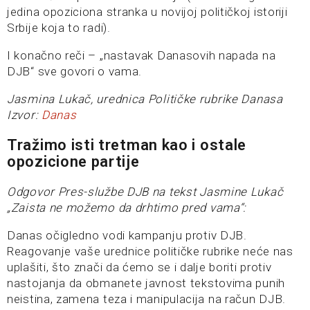
jedina opoziciona stranka u novijoj političkoj istoriji
Srbije koja to radi).
I konačno reči – „nastavak Danasovih napada na
DJB“ sve govori o vama.
Jasmina Lukač, urednica Političke rubrike Danasa
Izvor:
Danas
Tražimo isti tretman kao i ostale
opozicione partije
Odgovor Pres-službe DJB na tekst Jasmine Lukač
„Zaista ne možemo da drhtimo pred vama“:
Danas očigledno vodi kampanju protiv DJB.
Reagovanje vaše urednice političke rubrike neće nas
uplašiti, što znači da ćemo se i dalje boriti protiv
nastojanja da obmanete javnost tekstovima punih
neistina, zamena teza i manipulacija na račun DJB.