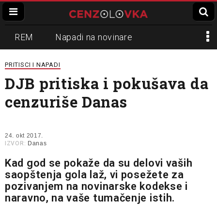
REM
Napadi na novinare
Zvučni top
Crna Gora
N1
PRITISCI I NAPADI
DJB pritiska i pokušava da
Propaganda
Lokalni mediji
cenzuriše Danas
Informer
Slavko Ćuruvija
24. okt 2017.
IZVOR:
Danas
Kad god se pokaže da su delovi vaših
saopštenja gola laž, vi posežete za
pozivanjem na novinarske kodekse i
naravno, na vaše tumačenje istih.