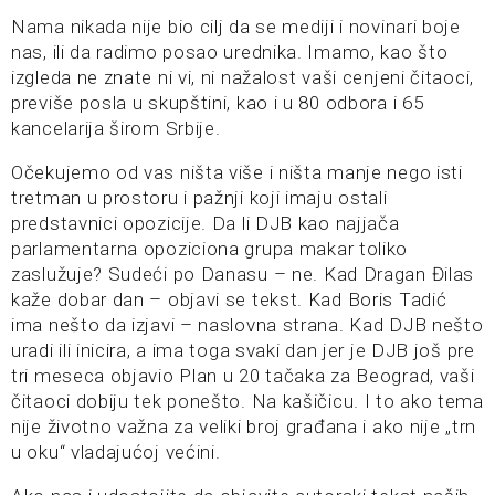
Nama nikada nije bio cilj da se mediji i novinari boje
nas, ili da radimo posao urednika. Imamo, kao što
izgleda ne znate ni vi, ni nažalost vaši cenjeni čitaoci,
previše posla u skupštini, kao i u 80 odbora i 65
kancelarija širom Srbije.
Očekujemo od vas ništa više i ništa manje nego isti
tretman u prostoru i pažnji koji imaju ostali
predstavnici opozicije. Da li DJB kao najjača
parlamentarna opoziciona grupa makar toliko
zaslužuje? Sudeći po Danasu – ne. Kad Dragan Đilas
kaže dobar dan – objavi se tekst. Kad Boris Tadić
ima nešto da izjavi – naslovna strana. Kad DJB nešto
uradi ili inicira, a ima toga svaki dan jer je DJB još pre
tri meseca objavio Plan u 20 tačaka za Beograd, vaši
čitaoci dobiju tek ponešto. Na kašičicu. I to ako tema
nije životno važna za veliki broj građana i ako nije „trn
u oku“ vladajućoj većini.