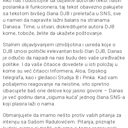
Ako nas i udostojite da objavite autorski tekst naših
poslanika ili funkcionera, taj tekst obavezno pakujete
sa tekstom bivšeg člana DJB i preletača u SNS, sve
u nameri da napravite lažni balans na stranama
Danasa. Time, u stvari, diskreditujete autora DJB
kome, tobože, želite da ukažete poštovanje.
Stalnim objavljivanjem izmišljotina i uvreda koje o
DJB iznosi politički irelevantan bivši član DJB, Danas
je odlučio da napadi na nas budu deo vaše uređivačke
politike. I da vaše čitaoce dovedete u isti položaj u
kome su već čitaoci Informera, Aloa, Srpskog
telegrafa, kao i gledaoci Studija B i Pinka. Kad vam
pošaljemo reagovanje na neistine, vrlo spretno
izbacujete baš one delove koji jasno govore – Danas
je već godinu dana „sigurna kuća“ jednog člana SNS-a
koji plasira laži o nama.
Obmanjujete da imamo nešto protiv vaših pitanja za
intervju sa Sašom Radulovićem. Pitanja, priznajte