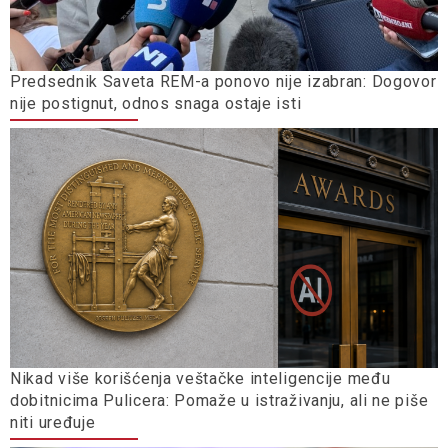
Predsednik Saveta REM-a ponovo nije izabran: Dogovor
nije postignut, odnos snaga ostaje isti
Nikad više korišćenja veštačke inteligencije među
dobitnicima Pulicera: Pomaže u istraživanju, ali ne piše
niti uređuje