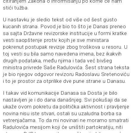
citiranjem Zakona o informisanju po kome će nam
stići tužba.
U nastavku je sledio tekst od više od šest gusto
kucanih strana. Povod je bio to što je Danas preneo
sa sajta Državne revizorske institucije u formi kratke
vesti saopštenje protiv kojih je sve ministara
pokrenut postupak revizije zbog troškova u resoru. U
toj vesti su bila samo navedena imena, bez ikakvih
drugih podataka, među njima i tada već bivšeg
ministra privrede Saše Radulovića. Šest strana teksta
je bio njegov odgovor revizoru Radoslavu Sretenoviću
i to je prostor za otprilike dve pune strane u Danasu.
I takav vid komunikacije Danasa sa Dosta je bilo
nastavljen je i do dana današnjeg. Svi pokušaji da se
ukaže ovom pokretu da politička aktivnost i pravljenje
novina nisu iste stvari, ostali su uzaludna borba sa
vetrenjačama. To da mi novinari ne moramo smatrati
Radulovića mesijom koji će uništiti partokratiju, niti