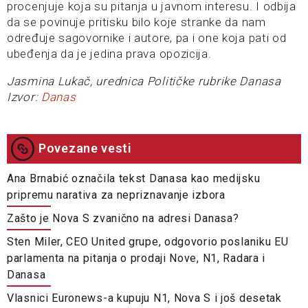
procenjuje koja su pitanja u javnom interesu. I odbija
da se povinuje pritisku bilo koje stranke da nam
određuje sagovornike i autore, pa i one koja pati od
ubeđenja da je jedina prava opozicija.
Jasmina Lukač, urednica Političke rubrike Danasa
Izvor:
Danas
Povezane vesti
Ana Brnabić označila tekst Danasa kao medijsku
pripremu narativa za nepriznavanje izbora
Zašto je Nova S zvanično na adresi Danasa?
Sten Miler, CEO United grupe, odgovorio poslaniku EU
parlamenta na pitanja o prodaji Nove, N1, Radara i
Danasa
Vlasnici Euronews-a kupuju N1, Nova S i još desetak