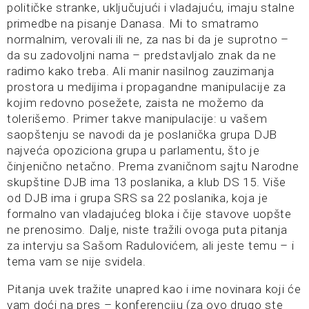
političke stranke, uključujući i vladajuću, imaju stalne
primedbe na pisanje Danasa. Mi to smatramo
normalnim, verovali ili ne, za nas bi da je suprotno –
da su zadovoljni nama – predstavljalo znak da ne
radimo kako treba. Ali manir nasilnog zauzimanja
prostora u medijima i propagandne manipulacije za
kojim redovno posežete, zaista ne možemo da
tolerišemo. Primer takve manipulacije: u vašem
saopštenju se navodi da je poslanička grupa DJB
najveća opoziciona grupa u parlamentu, što je
činjenično netačno. Prema zvaničnom sajtu Narodne
skupštine DJB ima 13 poslanika, a klub DS 15. Više
od DJB ima i grupa SRS sa 22 poslanika, koja je
formalno van vladajućeg bloka i čije stavove uopšte
ne prenosimo. Dalje, niste tražili ovoga puta pitanja
za intervju sa Sašom Radulovićem, ali jeste temu – i
tema vam se nije svidela.
Pitanja uvek tražite unapred kao i ime novinara koji će
vam doći na pres – konferenciju (za ovo drugo ste