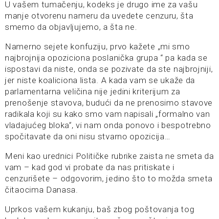
U vašem tumačenju, kodeks je drugo ime za vašu
manje otvorenu nameru da uvedete cenzuru, šta
smemo da objavljujemo, a šta ne.
Namerno sejete konfuziju, prvo kažete „mi smo
najbrojnija opoziciona poslanička grupa “ pa kada se
ispostavi da niste, onda se pozivate da ste najbrojniji,
jer niste koaliciona lista. A kada vam se ukaže da
parlamentarna veličina nije jedini kriterijum za
prenošenje stavova, budući da ne prenosimo stavove
radikala koji su kako smo vam napisali „formalno van
vladajućeg bloka“, vi nam onda ponovo i bespotrebno
spočitavate da oni nisu stvarno opozicija…
Meni kao urednici Političke rubrike zaista ne smeta da
vam – kad god vi probate da nas pritiskate i
cenzurišete – odgovorim, jedino što to možda smeta
čitaocima Danasa.
Uprkos vašem kukanju, baš zbog poštovanja tog