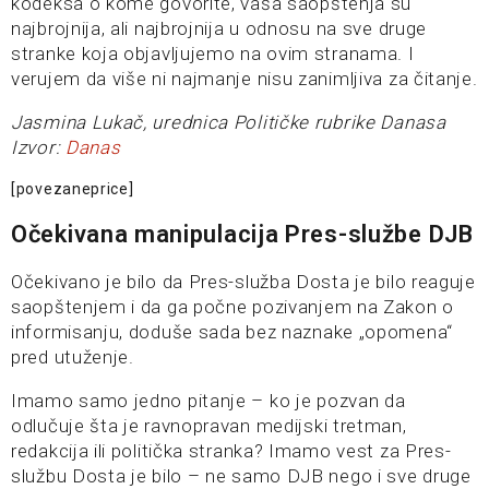
kodeksa o kome govorite, vaša saopštenja su
najbrojnija, ali najbrojnija u odnosu na sve druge
stranke koja objavljujemo na ovim stranama. I
verujem da više ni najmanje nisu zanimljiva za čitanje.
Jasmina Lukač, urednica Političke rubrike Danasa
Izvor:
Danas
[povezaneprice]
Očekivana manipulacija Pres-službe DJB
Očekivano je bilo da Pres-služba Dosta je bilo reaguje
saopštenjem i da ga počne pozivanjem na Zakon o
informisanju, doduše sada bez naznake „opomena“
pred utuženje.
Imamo samo jedno pitanje – ko je pozvan da
odlučuje šta je ravnopravan medijski tretman,
redakcija ili politička stranka? Imamo vest za Pres-
službu Dosta je bilo – ne samo DJB nego i sve druge