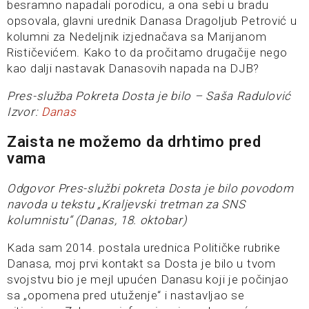
besramno napadali porodicu, a ona sebi u bradu
opsovala, glavni urednik Danasa Dragoljub Petrović u
kolumni za Nedeljnik izjednačava sa Marijanom
Rističevićem. Kako to da pročitamo drugačije nego
kao dalji nastavak Danasovih napada na DJB?
Pres-služba Pokreta Dosta je bilo – Saša Radulović
Izvor:
Danas
Zaista ne možemo da drhtimo pred
vama
Odgovor Pres-službi pokreta Dosta je bilo povodom
navoda u tekstu „Kraljevski tretman za SNS
kolumnistu“ (Danas, 18. oktobar)
Kada sam 2014. postala urednica Političke rubrike
Danasa, moj prvi kontakt sa Dosta je bilo u tvom
svojstvu bio je mejl upućen Danasu koji je počinjao
sa „opomena pred utuženje“ i nastavljao se