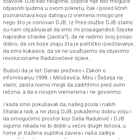
stavove DJB kao neupitne, uopšte nije bilo moguće
objasniti ljudima u ovom pokretu, čak i pored ličnih
poznanstava koja datiraju iz vremena mnogo pre
nego što je osnovan DJB. Iz Pres-službe DJB stalno
su nam objašnjavali da smo mi propagandisti Srpske
napredne stranke (zaista?), da ne radimo svoj posao
dobro, da oni bolje znaju šta je političko izveštavanje,
da smo kukavice, da se ne usuđujemo da objavimo
revolucionarne Radulovićeve izjave…
Budući da je list Danas preživeo i Zakon o
informisanju 1998. i Miloševića, Miru i Šešelja na
vlasti, zaista nismo mogli da zadrhtimo pred ovim
rečima, a da o novijim vremenima i ne govorimo.
I kada smo pokušavali da, našeg posla i naših
čitalaca radi, a ne zbog DJB, pokažemo dobru volju i
da omogućimo prostor koji Saša Radulović i DJB
sigurno nikada ne bi dobili u većini drugih listova, u
tome je tražena suptilna zavera i naša zadnja