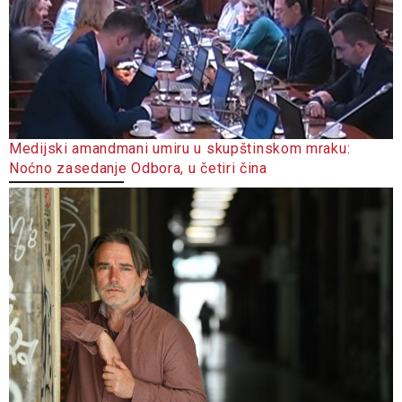
Medijski amandmani umiru u skupštinskom mraku:
Noćno zasedanje Odbora, u četiri čina