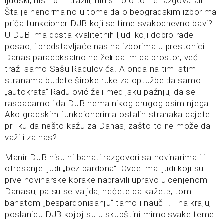
ljudski, nismo ni tražili, niti smo o tome razgovarali.
Šta je nenormalno u tome da o beogradskim izborima
priča funkcioner DJB koji se time svakodnevno bavi?
U DJB ima dosta kvalitetnih ljudi koji dobro rade
posao, i predstavljaće nas na izborima u prestonici.
Danas paradoksalno ne želi da im da prostor, već
traži samo Sašu Radulovića. A onda na tim istim
stranama budete široke ruke za optužbe da samo
„autokrata“ Radulović želi medijsku pažnju, da se
raspadamo i da DJB nema nikog drugog osim njega.
Ako gradskim funkcionerima ostalih stranaka dajete
priliku da nešto kažu za Danas, zašto to ne može da
važi i za nas?
Manir DJB nisu ni bahati razgovori sa novinarima ili
otresanje ljudi „bez pardona“. Ovde ima ljudi koji su
prve novinarske korake napravili upravo u cenjenom
Danasu, pa su se valjda, hoćete da kažete, tom
bahatom „bespardonisanju“ tamo i naučili. I na kraju,
poslanicu DJB kojoj su u skupštini mimo svake teme