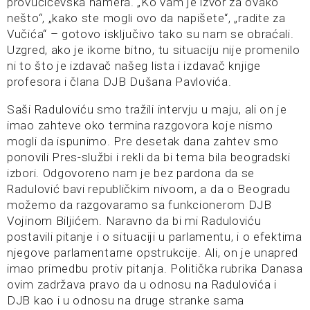
provučićevska namera. „Ko vam je izvor za ovako
nešto“, „kako ste mogli ovo da napišete“, „radite za
Vučića“ – gotovo isključivo tako su nam se obraćali.
Uzgred, ako je ikome bitno, tu situaciju nije promenilo
ni to što je izdavač našeg lista i izdavač knjige
profesora i člana DJB Dušana Pavlovića.
Saši Raduloviću smo tražili intervju u maju, ali on je
imao zahteve oko termina razgovora koje nismo
mogli da ispunimo. Pre desetak dana zahtev smo
ponovili Pres-službi i rekli da bi tema bila beogradski
izbori. Odgovoreno nam je bez pardona da se
Radulović bavi republičkim nivoom, a da o Beogradu
možemo da razgovaramo sa funkcionerom DJB
Vojinom Biljićem. Naravno da bi mi Raduloviću
postavili pitanje i o situaciji u parlamentu, i o efektima
njegove parlamentarne opstrukcije. Ali, on je unapred
imao primedbu protiv pitanja. Politička rubrika Danasa
ovim zadržava pravo da u odnosu na Radulovića i
DJB kao i u odnosu na druge stranke sama