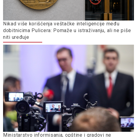
Nikad više korišćenja veštačke inteligencije među
dobitnicima Pulicera: Pomaže u istraživanju, ali ne piše
niti uređuje
Ministarstvo informisanja, opštine i gradovi ne