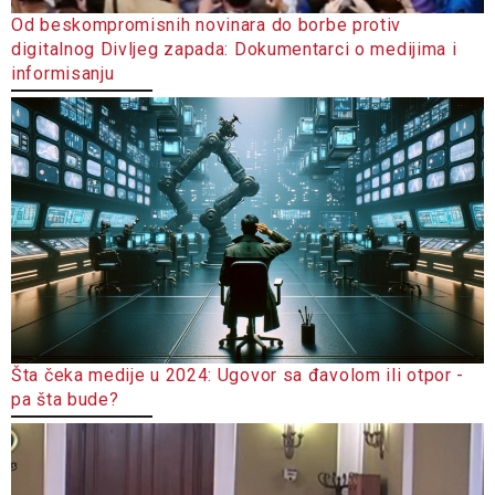
Od beskompromisnih novinara do borbe protiv
digitalnog Divljeg zapada: Dokumentarci o medijima i
informisanju
Šta čeka medije u 2024: Ugovor sa đavolom ili otpor -
pa šta bude?