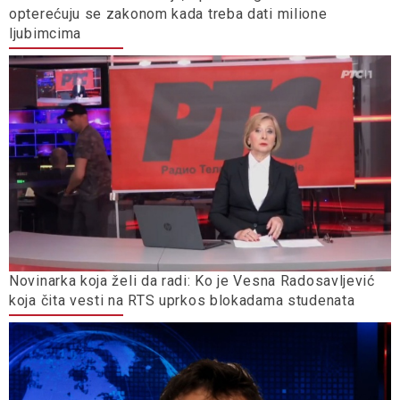
opterećuju se zakonom kada treba dati milione
ljubimcima
Novinarka koja želi da radi: Ko je Vesna Radosavljević
koja čita vesti na RTS uprkos blokadama studenata