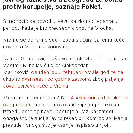
protiv korupcije, saznaje FoNet.
Simonović se dovodi u vezu sa zloupotrebama u
periodu kada je bio predsednik opštine Grocka.
Njemu se od ranije sudi i zbog slučaja paljenja kuće
novinara Milana Jovanovića.
Naime, Simonović i još dvojica okrivljenih – policajac
Vladimir Mihailović i diler Aleksandar
Marinković,
osuđeni su u februaru prošle godine na
ukupno dvanaest i po godina zatvora
, zbog
paljenja
Jovanovićeve kuće u Vrčinu
.
Međutim, u decembru 2021.
Apelacioni sud je ukinuo
ovu presudu
i naložio novo suđenje jer je kako su
između ostalog naveli postojala „razlika između
onoga što je sudija javno rekao prilikom objavljivanja
presude i onoga što je kasnije napisao u njoj”.