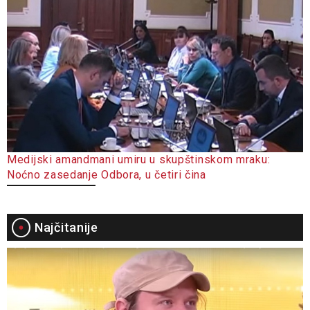
Medijski amandmani umiru u skupštinskom mraku:
Noćno zasedanje Odbora, u četiri čina
Najčitanije