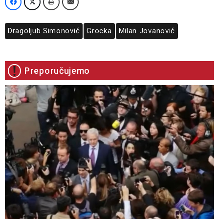
Dragoljub Simonović
Grocka
Milan Jovanović
Preporučujemo