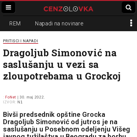
REM
Napadi na novinare
Zvučni top
Crna Gora
N1
PRITISCI I NAPADI
Dragoljub Simonović na
Propaganda
Lokalni mediji
saslušanju u vezi sa
Informer
Slavko Ćuruvija
zloupotrebama u Grockoj
:
FoNet
| 30. maj 2022.
IZVOR:
N1
Bivši predsednik opštine Grocka
Dragoljub Simonović od jutros je na
saslušanju u Posebnom odeljenju Višeg
javnog tužilaštva u Beogradu za borbu