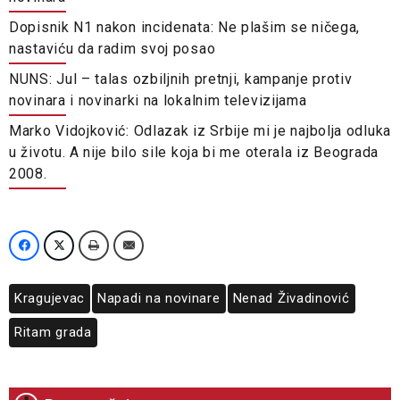
Dopisnik N1 nakon incidenata: Ne plašim se ničega,
nastaviću da radim svoj posao
NUNS: Jul – talas ozbiljnih pretnji, kampanje protiv
novinara i novinarki na lokalnim televizijama
Marko Vidojković: Odlazak iz Srbije mi je najbolja odluka
u životu. A nije bilo sile koja bi me oterala iz Beograda
2008.
Kragujevac
Napadi na novinare
Nenad Živadinović
Ritam grada