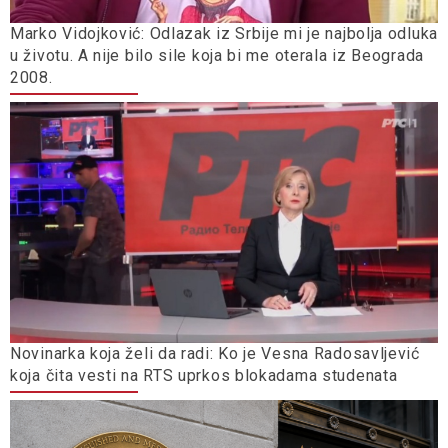
Marko Vidojković: Odlazak iz Srbije mi je najbolja odluka
u životu. A nije bilo sile koja bi me oterala iz Beograda
2008.
Novinarka koja želi da radi: Ko je Vesna Radosavljević
koja čita vesti na RTS uprkos blokadama studenata