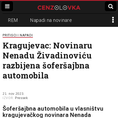
REM
Napadi na novinare
Zvučni top
Crna Gora
N1
PRITISCI I NAPADI
Kragujevac: Novinaru
Propaganda
Lokalni mediji
Nenadu Živadinoviću
Informer
Slavko Ćuruvija
razbijena šoferšajbna
automobila
21. nov 2023.
IZVOR:
Pressek
Šoferšajbna automobila u vlasništvu
kragujevačkog novinara Nenada