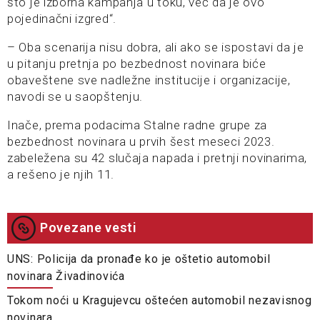
što je izborna kampanja u toku, već da je ovo
pojedinačni izgred“.
– Oba scenarija nisu dobra, ali ako se ispostavi da je
u pitanju pretnja po bezbednost novinara biće
obaveštene sve nadležne institucije i organizacije,
navodi se u saopštenju.
Inače, prema podacima Stalne radne grupe za
bezbednost novinara u prvih šest meseci 2023.
zabeležena su 42 slučaja napada i pretnji novinarima,
a rešeno je njih 11.
Povezane vesti
UNS: Policija da pronađe ko je oštetio automobil
novinara Živadinovića
Tokom noći u Kragujevcu oštećen automobil nezavisnog
novinara