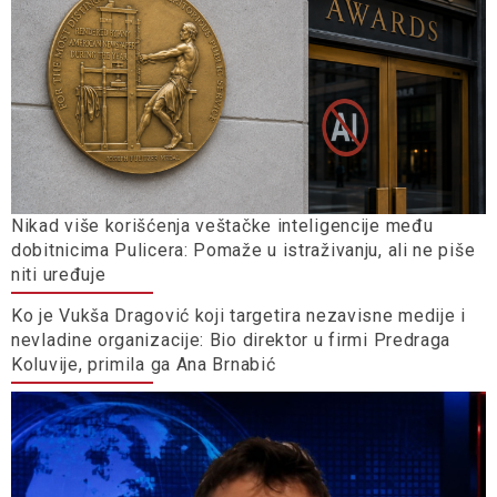
Nikad više korišćenja veštačke inteligencije među
dobitnicima Pulicera: Pomaže u istraživanju, ali ne piše
niti uređuje
Ko je Vukša Dragović koji targetira nezavisne medije i
nevladine organizacije: Bio direktor u firmi Predraga
Koluvije, primila ga Ana Brnabić