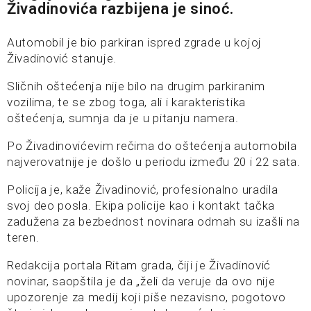
Živadinovića razbijena je sinoć.
Automobil je bio parkiran ispred zgrade u kojoj
Živadinović stanuje.
Sličnih oštećenja nije bilo na drugim parkiranim
vozilima, te se zbog toga, ali i karakteristika
oštećenja, sumnja da je u pitanju namera.
Po Živadinovićevim rečima do oštećenja automobila
najverovatnije je došlo u periodu između 20 i 22 sata.
Policija je, kaže Živadinović, profesionalno uradila
svoj deo posla. Ekipa policije kao i kontakt tačka
zadužena za bezbednost novinara odmah su izašli na
teren.
Redakcija portala Ritam grada, čiji je Živadinović
novinar, saopštila je da „želi da veruje da ovo nije
upozorenje za medij koji piše nezavisno, pogotovo