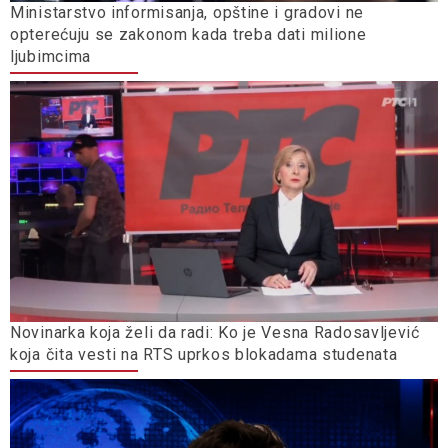
Ministarstvo informisanja, opštine i gradovi ne
opterećuju se zakonom kada treba dati milione
ljubimcima
Novinarka koja želi da radi: Ko je Vesna Radosavljević
koja čita vesti na RTS uprkos blokadama studenata