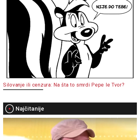
Silovanje ili cenzura: Na šta to smrdi Pepe le Tvor?
Najčitanije