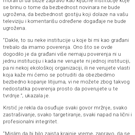
morali bi da služe zapravo kao ključne institucije koje
se brinu o tome da bezbednost novinara ne bude
ugrožena, da bezbednost gostiju koji dolaze na vašu
televiziju i komentarišu određene događaje ne bude
ugrožena.
“Dakle, to su neke institucije u koje bi mi kao građani
trebalo da imamo poverenja. Ono što se ovde
dogodilo je da građani više nemaju poverenja ni u
jednu instituciju i kada ne verujete ni jednoj instituciji,
pa ni nekoj ekološkoj organizaciji, ili ne verujete vlasti
koja kaže mi ćemo se potruditi da obezbedimo
bezbedno kopanje litijuma, vi ne možete zbog takvog
nedostatka poverenja prosto da poverujete u te
tvrdnje.”, ukazala je.
Krstić je rekla da osuđuje svaki govor mržnje, svako
zastrašivanje, svako targetiranje, svaki napad na lični i
profesionalni integritet.
“Mislim da bi bilo zaista krajnje vreme, zapravo, da se