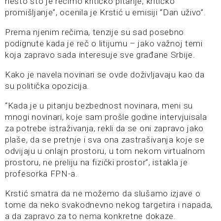
nešto što je recimo kritičko pitanje, kritičko
promišljanje”, ocenila je Krstić u emisiji “Dan uživo”.
Prema njenim rečima, tenzije su sad posebno
podignute kada je reč o litijumu – jako važnoj temi
koja zapravo sada interesuje sve građane Srbije.
Kako je navela novinari se ovde doživljavaju kao da
su politička opozicija.
“Kada je u pitanju bezbednost novinara, meni su
mnogi novinari, koje sam prošle godine intervjuisala
za potrebe istraživanja, rekli da se oni zapravo jako
plaše, da se pretnje i sva ona zastrašivanja koje se
odvijaju u onlajn prostoru, u tom nekom virtualnom
prostoru, ne preliju na fizički prostor”, istakla je
profesorka FPN-a.
Krstić smatra da ne možemo da slušamo izjave o
tome da neko svakodnevno nekog targetira i napada,
a da zapravo za to nema konkretne dokaze.