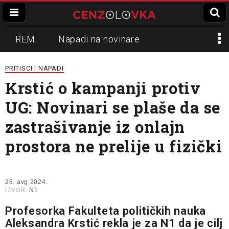
REM
Napadi na novinare
Zvučni top
Crna Gora
N1
PRITISCI I NAPADI
Krstić o kampanji protiv
Propaganda
Lokalni mediji
UG: Novinari se plaše da se
Informer
Slavko Ćuruvija
zastrašivanje iz onlajn
prostora ne prelije u fizički
28. avg 2024.
IZVOR:
N1
Profesorka Fakulteta političkih nauka
Aleksandra Krstić rekla je za N1 da je cilj