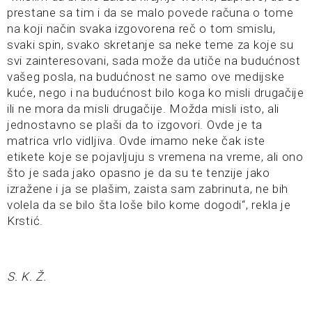
prestane sa tim i da se malo povede računa o tome
na koji način svaka izgovorena reč o tom smislu,
svaki spin, svako skretanje sa neke teme za koje su
svi zainteresovani, sada može da utiče na budućnost
vašeg posla, na budućnost ne samo ove medijske
kuće, nego i na budućnost bilo koga ko misli drugačije
ili ne mora da misli drugačije. Možda misli isto, ali
jednostavno se plaši da to izgovori. Ovde je ta
matrica vrlo vidljiva. Ovde imamo neke čak iste
etikete koje se pojavljuju s vremena na vreme, ali ono
što je sada jako opasno je da su te tenzije jako
izražene i ja se plašim, zaista sam zabrinuta, ne bih
volela da se bilo šta loše bilo kome dogodi“, rekla je
Krstić.
S. K. Ž.