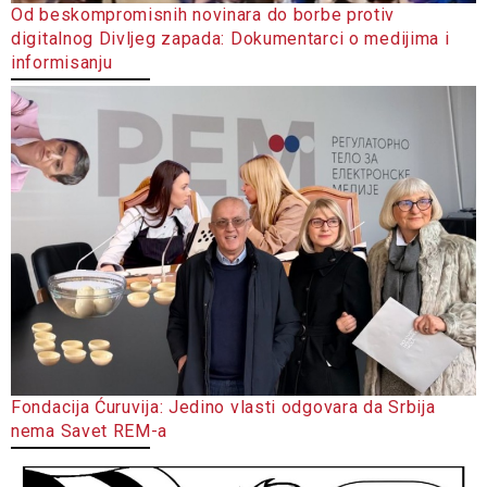
Od beskompromisnih novinara do borbe protiv
digitalnog Divljeg zapada: Dokumentarci o medijima i
informisanju
Fondacija Ćuruvija: Jedino vlasti odgovara da Srbija
nema Savet REM-a