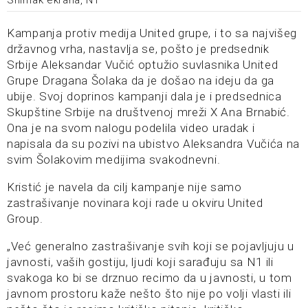
Snimak ekrana, N1
Kampanja protiv medija United grupe, i to sa najvišeg
državnog vrha, nastavlja se, pošto je predsednik
Srbije Aleksandar Vučić optužio suvlasnika United
Grupe Dragana Šolaka da je došao na ideju da ga
ubije. Svoj doprinos kampanji dala je i predsednica
Skupštine Srbije na društvenoj mreži X Ana Brnabić.
Ona je na svom nalogu podelila video uradak i
napisala da su pozivi na ubistvo Aleksandra Vučića na
svim Šolakovim medijima svakodnevni.
Kristić je navela da cilj kampanje nije samo
zastrašivanje novinara koji rade u okviru United
Group.
„Već generalno zastrašivanje svih koji se pojavljuju u
javnosti, vaših gostiju, ljudi koji sarađuju sa N1 ili
svakoga ko bi se drznuo recimo da u javnosti, u tom
javnom prostoru kaže nešto što nije po volji vlasti ili