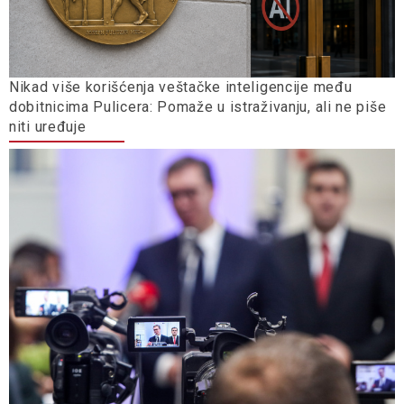
Nikad više korišćenja veštačke inteligencije među
dobitnicima Pulicera: Pomaže u istraživanju, ali ne piše
niti uređuje