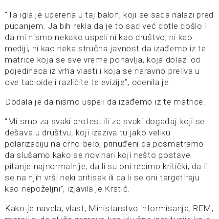
“Ta igla je uperena u taj balon, koji se sada nalazi pred
pucanjem. Ja bih rekla da je to sad već dotle došlo i
da mi nismo nekako uspeli ni kao društvo, ni kao
mediji, ni kao neka stručna javnost da izađemo iz te
matrice koja se sve vreme ponavlja, koja dolazi od
pojedinaca iz vrha vlasti i koja se naravno preliva u
ove tabloide i različite televizije”, ocenila je.
Dodala je da nismo uspeli da izađemo iz te matrice.
“Mi smo za svaki protest ili za svaki događaj koji se
dešava u društvu, koji izaziva tu jako veliku
polarizaciju na crno-belo, prinuđeni da posmatramo i
da slušamo kako se novinari koji nešto postave
pitanje najnormalnije, da li su oni recimo kritički, da li
se na njih vrši neki pritisak ili da li se oni targetiraju
kao nepoželjni”, izjavila je Krstić.
Kako je navela, vlast, Ministarstvo informisanja, REM,