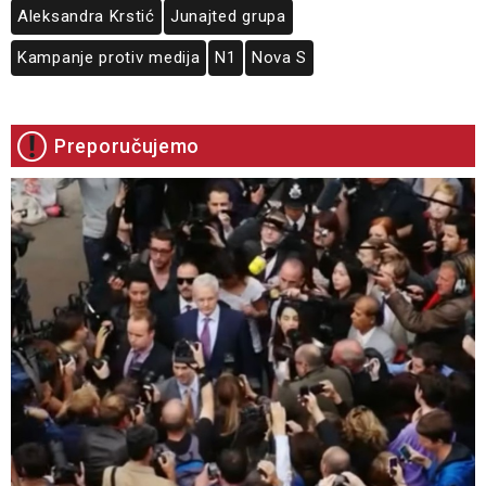
Aleksandra Krstić
Junajted grupa
Kampanje protiv medija
N1
Nova S
Preporučujemo