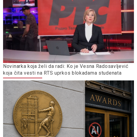
Novinarka koja želi da radi: Ko je Vesna Radosavljević
koja čita vesti na RTS uprkos blokadama studenata