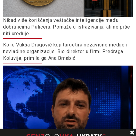
Nikad više korišćenja veštačke inteligencije među
dobitnicima Pulicera: Pomaže u istraživanju, ali ne piše
niti uređuje
Ko je Vukša Dragović koji targetira nezavisne medije i
nevladine organizacije: Bio direktor u firmi Predraga
Koluvije, primila ga Ana Brnabić