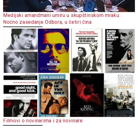
Medijski amandmani umiru u skupštinskom mraku:
Noćno zasedanje Odbora, u četiri čina
Filmovi o novinarima i za novinare