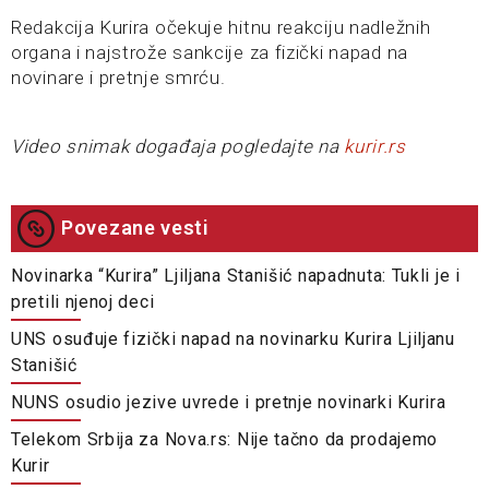
Redakcija Kurira očekuje hitnu reakciju nadležnih
organa i najstrože sankcije za fizički napad na
novinare i pretnje smrću.
Video snimak događaja pogledajte na
kurir.rs
Povezane vesti
Novinarka “Kurira” Ljiljana Stanišić napadnuta: Tukli je i
pretili njenoj deci
UNS osuđuje fizički napad na novinarku Kurira Ljiljanu
Stanišić
NUNS osudio jezive uvrede i pretnje novinarki Kurira
Telekom Srbija za Nova.rs: Nije tačno da prodajemo
Kurir