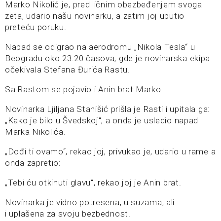
Marko Nikolić je, pred ličnim obezbeđenjem svoga
zeta, udario našu novinarku, a zatim joj uputio
preteću poruku.
Napad se odigrao na aerodromu „Nikola Tesla“ u
Beogradu oko 23.20 časova, gde je novinarska ekipa
očekivala Stefana Đurića Rastu.
Sa Rastom se pojavio i Anin brat Marko.
Novinarka Ljiljana Stanišić prišla je Rasti i upitala ga:
„Kako je bilo u Švedskoj“, a onda je usledio napad
Marka Nikolića.
„Dođi ti ovamo“, rekao joj, privukao je, udario u rame a
onda zapretio:
„Tebi ću otkinuti glavu“, rekao joj je Anin brat.
Novinarka je vidno potresena, u suzama, ali
i uplašena za svoju bezbednost.