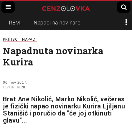
REM
Napadi na novinare
Zvučni top
Crna Gora
N1
PRITISCI I NAPADI
Napadnuta novinarka
Propaganda
Lokalni mediji
Kurira
Informer
Slavko Ćuruvija
06. nov 2017.
IZVOR:
Kurir
Brat Ane Nikolić, Marko Nikolić, večeras
je fizički napao novinarku Kurira Ljiljanu
Stanišić i poručio da "će joj otkinuti
glavu"...