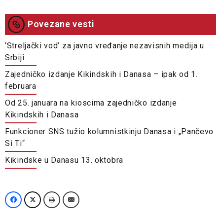
Povezane vesti
‘Streljački vod’ za javno vređanje nezavisnih medija u
Srbiji
Zajedničko izdanje Kikindskih i Danasa – ipak od 1.
februara
Od 25. januara na kioscima zajedničko izdanje
Kikindskih i Danasa
Funkcioner SNS tužio kolumnistkinju Danasa i „Pančevo
Si Ti“
Kikindske u Danasu 13. oktobra