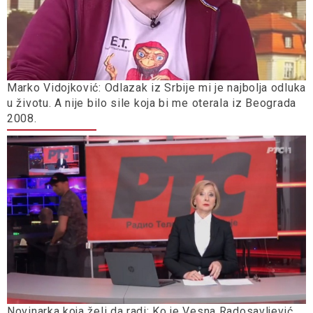
Marko Vidojković: Odlazak iz Srbije mi je najbolja odluka
u životu. A nije bilo sile koja bi me oterala iz Beograda
2008.
Novinarka koja želi da radi: Ko je Vesna Radosavljević