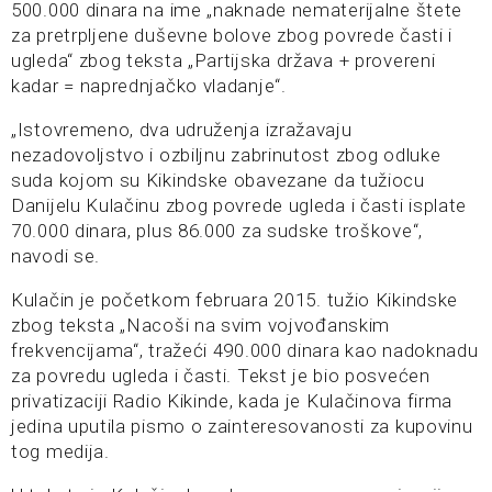
500.000 dinara na ime „naknade nematerijalne štete
za pretrpljene duševne bolove zbog povrede časti i
ugleda“ zbog teksta „Partijska država + provereni
kadar = naprednjačko vladanje“.
„Istovremeno, dva udruženja izražavaju
nezadovoljstvo i ozbiljnu zabrinutost zbog odluke
suda kojom su Kikindske obavezane da tužiocu
Danijelu Kulačinu zbog povrede ugleda i časti isplate
70.000 dinara, plus 86.000 za sudske troškove“,
navodi se.
Kulačin je početkom februara 2015. tužio Kikindske
zbog teksta „Nacoši na svim vojvođanskim
frekvencijama“, tražeći 490.000 dinara kao nadoknadu
za povredu ugleda i časti. Tekst je bio posvećen
privatizaciji Radio Kikinde, kada je Kulačinova firma
jedina uputila pismo o zainteresovanosti za kupovinu
tog medija.