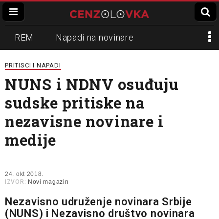
REM
Napadi na novinare
Zvučni top
Crna Gora
N1
PRITISCI I NAPADI
NUNS i NDNV osuđuju
Propaganda
Lokalni mediji
sudske pritiske na
Informer
Slavko Ćuruvija
nezavisne novinare i
medije
24. okt 2018.
IZVOR:
Novi magazin
Nezavisno udruženje novinara Srbije
(NUNS) i Nezavisno društvo novinara