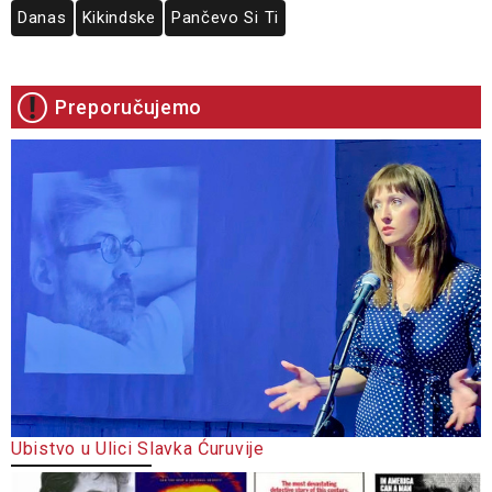
Danas
Kikindske
Pančevo Si Ti
Preporučujemo
Ubistvo u Ulici Slavka Ćuruvije