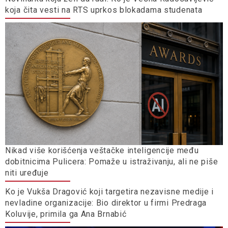
koja čita vesti na RTS uprkos blokadama studenata
Nikad više korišćenja veštačke inteligencije među
dobitnicima Pulicera: Pomaže u istraživanju, ali ne piše
niti uređuje
Ko je Vukša Dragović koji targetira nezavisne medije i
nevladine organizacije: Bio direktor u firmi Predraga
Koluvije, primila ga Ana Brnabić