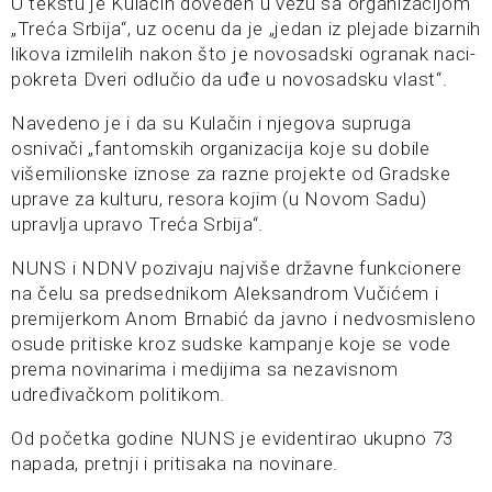
U tekstu je Kulačin doveden u vezu sa organizacijom
„Treća Srbija“, uz ocenu da je „jedan iz plejade bizarnih
likova izmilelih nakon što je novosadski ogranak naci-
pokreta Dveri odlučio da uđe u novosadsku vlast“.
Navedeno je i da su Kulačin i njegova supruga
osnivači „fantomskih organizacija koje su dobile
višemilionske iznose za razne projekte od Gradske
uprave za kulturu, resora kojim (u Novom Sadu)
upravlja upravo Treća Srbija“.
NUNS i NDNV pozivaju najviše državne funkcionere
na čelu sa predsednikom Aleksandrom Vučićem i
premijerkom Anom Brnabić da javno i nedvosmisleno
osude pritiske kroz sudske kampanje koje se vode
prema novinarima i medijima sa nezavisnom
udređivačkom politikom.
Od početka godine NUNS je evidentirao ukupno 73
napada, pretnji i pritisaka na novinare.