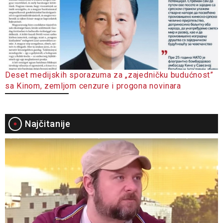
Deset medijskih sporazuma za „zajedničku budućnost”
sa Kinom, zemljom cenzure i progona novinara
Najčitanije