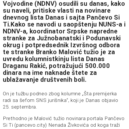
Vojvodine (NDNV) osudili su danas, kako
su naveli, pritiske vlasti na novinare
dnevnog lista Danas i sajta Pančevo Si
Ti.Kako se navodi u saopštenju NUNS-a i
NDNV-a, koordinator Srpske napredne
stranke za Južnobanatski i Podunavski
okrug i potpredsednik Izvršnog odbora
te stranke Branko Malović tužio je za
uvredu kolumnistkinju lista Danas
Draganu Rakić, potražujući 500.000
dinara na ime naknade štete za
ublažavanje društvenih boli.
On je tužbu podneo zbog kolumne „Šta premijerka
radi sa šefom SNS jurišnika“, koji je Danas objavio
25. septembra.
Prethodno je Malović tužio novinara portala Pančevo
Si Ti (pancevo.city) Nenada Živkovića od koga traži