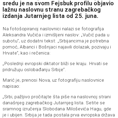
sredu je na svom Fejsbuk profilu objavio
lažnu naslovnu stranu zagrebačkog
izdanja Jutarnjeg lista od 25. juna.
Na fotošopiranoj naslovnici nalazi se fotografija
Aleksandra Vučića i izmišljeni naslov: „Vučić pada u
subotu“, uz dodatni tekst: „Srbijancima je potrebna
pomoć, Albanci i Bošnjaci najavili dolazak, pozivaju i
Hrvate“, kao i rečenica:
„Poslednji evropski diktator bliži se kraju. Hrvati se
pridružuju oslobađanju Srbije“.
Marić je, prenosi Nova, uz fotografiju naslovnice
napisao:
„Srbi, pažljivo pročitajte šta piše na naslovnoj strani
današnjeg zagrebačkog Jutarnjeg lista. Setite se
sramnog izručenja Slobodana Miloševića Hagu, gde
je i ubijen. Srbija je tada postala prva evropska država