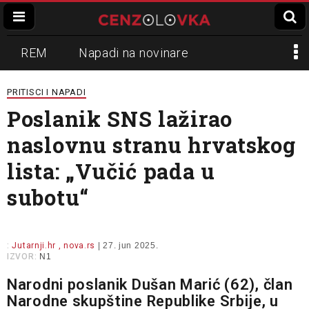
REM
Napadi na novinare
Zvučni top
Crna Gora
N1
PRITISCI I NAPADI
Poslanik SNS lažirao
Propaganda
Lokalni mediji
naslovnu stranu hrvatskog
Informer
Slavko Ćuruvija
lista: „Vučić pada u
subotu“
:
Jutarnji.hr , nova.rs
| 27. jun 2025.
IZVOR:
N1
Narodni poslanik Dušan Marić (62), član
Narodne skupštine Republike Srbije, u