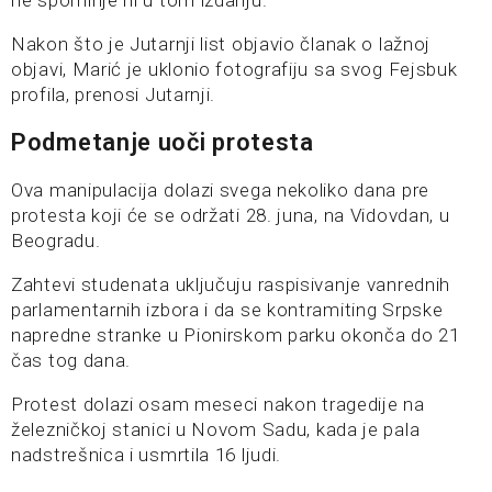
ne spominje ni u tom izdanju.
Nakon što je Jutarnji list objavio članak o lažnoj
objavi, Marić je uklonio fotografiju sa svog Fejsbuk
profila, prenosi Jutarnji.
Podmetanje uoči protesta
Ova manipulacija dolazi svega nekoliko dana pre
protesta koji će se održati 28. juna, na Vidovdan, u
Beogradu.
Zahtevi studenata uključuju raspisivanje vanrednih
parlamentarnih izbora i da se kontramiting Srpske
napredne stranke u Pionirskom parku okonča do 21
čas tog dana.
Protest dolazi osam meseci nakon tragedije na
železničkoj stanici u Novom Sadu, kada je pala
nadstrešnica i usmrtila 16 ljudi.