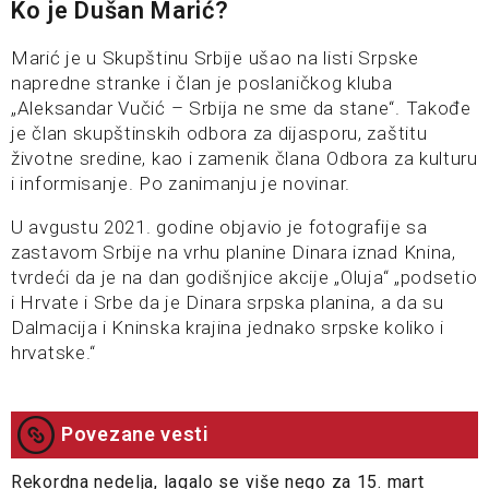
Ko je Dušan Marić?
Marić je u Skupštinu Srbije ušao na listi Srpske
napredne stranke i član je poslaničkog kluba
„Aleksandar Vučić – Srbija ne sme da stane“. Takođe
je član skupštinskih odbora za dijasporu, zaštitu
životne sredine, kao i zamenik člana Odbora za kulturu
i informisanje. Po zanimanju je novinar.
U avgustu 2021. godine objavio je fotografije sa
zastavom Srbije na vrhu planine Dinara iznad Knina,
tvrdeći da je na dan godišnjice akcije „Oluja“ „podsetio
i Hrvate i Srbe da je Dinara srpska planina, a da su
Dalmacija i Kninska krajina jednako srpske koliko i
hrvatske.“
Povezane vesti
Rekordna nedelja, lagalo se više nego za 15. mart