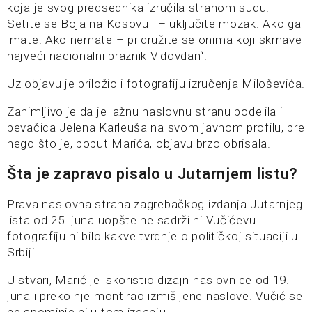
koja je svog predsednika izručila stranom sudu.
Setite se Boja na Kosovu i – uključite mozak. Ako ga
imate. Ako nemate – pridružite se onima koji skrnave
najveći nacionalni praznik Vidovdan“.
Uz objavu je priložio i fotografiju izručenja Miloševića.
Zanimljivo je da je lažnu naslovnu stranu podelila i
pevačica Jelena Karleuša na svom javnom profilu, pre
nego što je, poput Marića, objavu brzo obrisala.
Šta je zapravo pisalo u Jutarnjem listu?
Prava naslovna strana zagrebačkog izdanja Jutarnjeg
lista od 25. juna uopšte ne sadrži ni Vučićevu
fotografiju ni bilo kakve tvrdnje o političkoj situaciji u
Srbiji.
U stvari, Marić je iskoristio dizajn naslovnice od 19.
juna i preko nje montirao izmišljene naslove. Vučić se