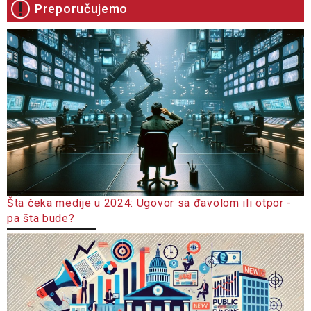
Preporučujemo
Šta čeka medije u 2024: Ugovor sa đavolom ili otpor -
pa šta bude?