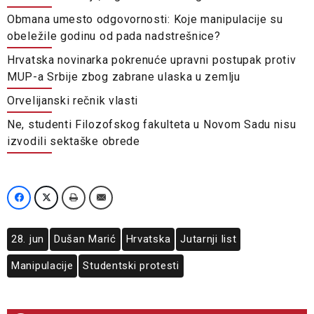
Obmana umesto odgovornosti: Koje manipulacije su
obeležile godinu od pada nadstrešnice?
Hrvatska novinarka pokrenuće upravni postupak protiv
MUP-a Srbije zbog zabrane ulaska u zemlju
Orvelijanski rečnik vlasti
Ne, studenti Filozofskog fakulteta u Novom Sadu nisu
izvodili sektaške obrede
28. jun
Dušan Marić
Hrvatska
Jutarnji list
Manipulacije
Studentski protesti