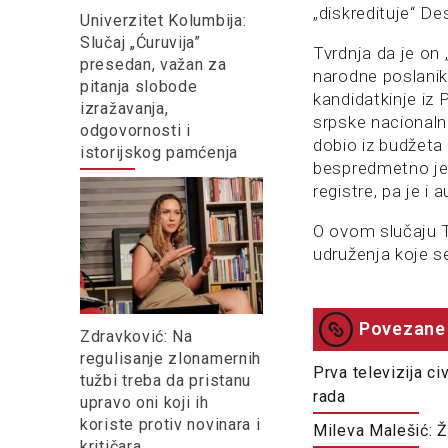
„diskredituje“ De
Univerzitet Kolumbija:
Slučaj „Ćuruvija”
Tvrdnja da je on 
presedan, važan za
narodne poslanike
pitanja slobode
kandidatkinje iz 
izražavanja,
srpske nacionaln
odgovornosti i
dobio iz budžeta
istorijskog pamćenja
bespredmetno je 
registre, pa je i
O ovom slučaju Te
udruženja koje s
Povezane 
Zdravković: Na
regulisanje zlonamernih
Prva televizija c
tužbi treba da pristanu
rada
upravo oni koji ih
koriste protiv novinara i
Mileva Malešić: 
kritičara