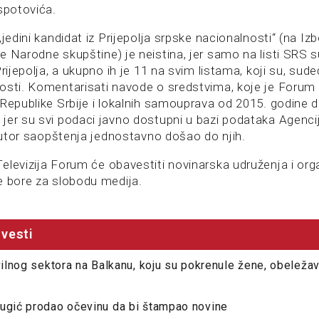
spotovića.
„jedini kandidat iz Prijepolja srpske nacionalnosti“ (na Iz
 Narodne skupštine) je neistina, jer samo na listi SRS su
Prijepolja, a ukupno ih je 11 na svim listama, koji su, sud
osti. Komentarisati navode o sredstvima, koje je Forum 
 Republike Srbije i lokalnih samouprava od 2015. godine 
jer su svi podaci javno dostupni u bazi podataka Agencij
 autor saopštenja jednostavno došao do njih.
levizija Forum će obavestiti novinarska udruženja i orga
e bore za slobodu medija.
vesti
ivilnog sektora na Balkanu, koju su pokrenule žene, obeleža
Žugić prodao očevinu da bi štampao novine