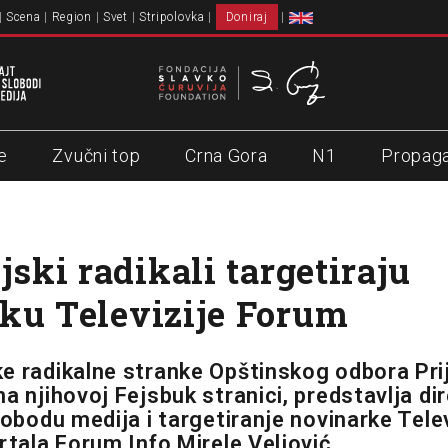
Scena
Region
Svet
Stripolovka
Doniraj
e
Zvučni top
Crna Gora
N1
Propag
jski radikali targetiraju
ku Televizije Forum
e radikalne stranke Opštinskog odbora Prij
a njihovoj Fejsbuk stranici, predstavlja di
slobodu medija i targetiranje novinarke Tele
rtala Forum Info Mirele Veljović.