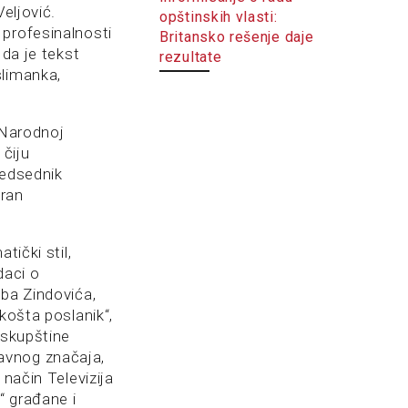
eljović.
opštinskih vlasti:
 profesinalnosti
Britansko rešenje daje
 da je tekst
rezultate
slimanka,
 Narodnoj
 čiju
redsednik
oran
tički stil,
daci o
uba Zindovića,
košta poslanik“,
 skupštine
avnog značaja,
 način Televizija
“ građane i