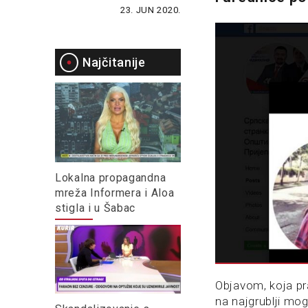
23. JUN 2020.
Najčitanije
Lokalna propagandna
mreža Informera i Aloa
stigla i u Šabac
Objavom, koja pra
na najgrublji mog