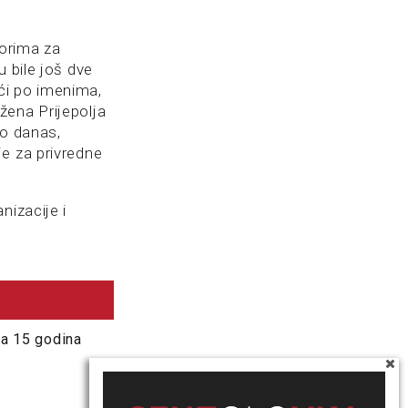
borima za
 bile još dve
eći po imenima,
žena Prijepolja
do danas,
e za privredne
nizacije i
va 15 godina