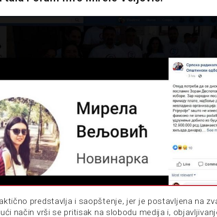
ktično predstavlja i saopštenje, jer je postavljena na zva
ući način vrši se pritisak na slobodu medija i, objavljivan