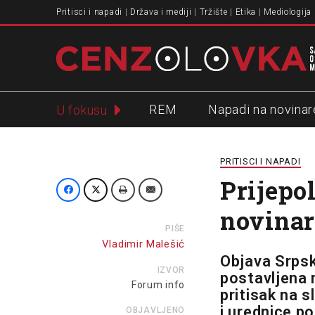
Pritisci i napadi
Država i mediji
Tržište
Etika
Mediologija
REM
Napadi na novinar
U fokusu
Slavko Ćuruvija
PRITISCI I NAPADI
Prijepol
novinar
PIŠE
Vladimir Malešić
Objava Srpsk
IZVOR
postavljena n
Forum info
pritisak na 
i urednice po
OBJAVLJENO