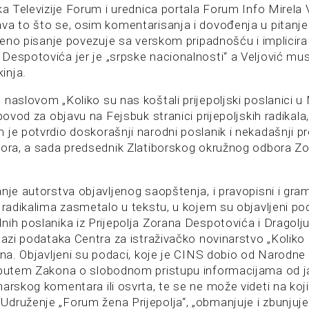
ka Televizije Forum i urednica portala Forum Info Mirela V
va to što se, osim komentarisanja i dovođenja u pitanje
njeno pisanje povezuje sa verskom pripadnošću i implicira
Despotovića jer je „srpske nacionalnosti“ a Veljović mu
inja.
 naslovom „Koliko su nas koštali prijepoljski poslanici u
 povod za objavu na Fejsbuk stranici prijepoljskih radikala,
 je potvrdio doskorašnji narodni poslanik i nekadašnji p
bora, a sada predsednik Zlatiborskog okružnog odbora Z
nje autorstva objavljenog saopštenja, i pravopisni i grama
 radikalima zasmetalo u tekstu, u kojem su objavljeni po
nih poslanika iz Prijepolja Zorana Despotovića i Dragolj
bazi podataka Centra za istraživačko novinarstvo „Koliko 
juna. Objavljeni su podaci, koje je CINS dobio od Narodne
 putem Zakona o slobodnom pristupu informacijama od j
arskog komentara ili osvrta, te se ne može videti na koji
druženje „Forum žena Prijepolja“, „obmanjuje i zbunjuje