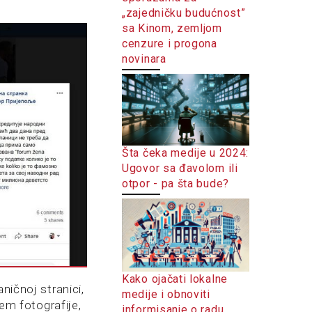
„zajedničku budućnost”
sa Kinom, zemljom
cenzure i progona
novinara
Šta čeka medije u 2024:
Ugovor sa đavolom ili
otpor - pa šta bude?
Kako ojačati lokalne
ničnoj stranici,
medije i obnoviti
jem fotografije,
informisanje o radu