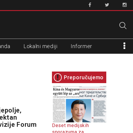
anda
Lokalni mediji
Informer
Preporučujemo
epolje,
rektan
vizije Forum
Deset medijskih
sporazuma za