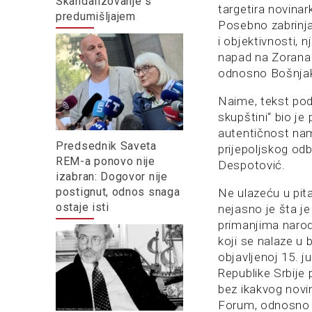
Skandalizovanje s
targetira novinar
predumišljajem
Posebno zabrinja
i objektivnosti, 
napad na Zorana 
odnosno Bošnjak
Naime, tekst pod
skupštini“ bio je
autentičnost nam
Predsednik Saveta
prijepoljskog od
REM-a ponovo nije
Despotović.
izabran: Dogovor nije
postignut, odnos snaga
Ne ulazeću u pita
ostaje isti
nejasno je šta je
primanjima narod
koji se nalaze u 
objavljenoj 15. 
Republike Srbije
bez ikakvog novin
Forum, odnosno U