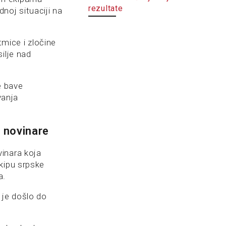
rezultate
noj situaciji na
mice i zločine
ilje nad
e bave
vanja
 novinare
inara koja
kipu srpske
a.
 je došlo do