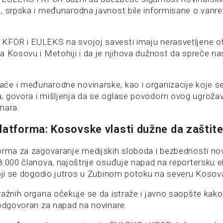
, srpska i međunarodna javnost bile informisane o vanred
FOR i EULEKS na svojoj savesti imaju nerasvetljene ot
a Kosovu i Metohiji i da je njihova dužnost da spreče nas
e i međunarodne novinarske, kao i organizacije koje s
, govora i mišljenja da se oglase povodom ovog ugroža
nara.
latforma: Kosovske vlasti dužne da zaštite
orma za zagovaranje medijskih sloboda i bezbednosti nov
8.000 članova, najoštrije osuđuje napad na reportersku e
koji se dogodio jutros u Zubinom potoku na severu Kosov
ražnih organa očekuje se da istraže i javno saopšte kako
 odgovoran za napad na novinare.