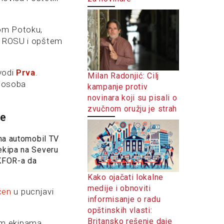
nom Potoku,
je ROSU i opštem
avodi
Prva
.
Milan Radonjić: Cilj
e osoba
kampanje protiv
novinara koji su pisali o
zvučnom oružju je strah
re
 na automobil TV
ekipa na Severu
 KFOR-a da
Kako ojačati lokalne
medije i obnoviti
ćen
u pucnjavi
informisanje o radu
opštinskih vlasti:
Britansko rešenje daje
im ekipama