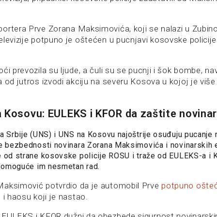
ortera Prve Zorana Maksimovića, koji se nalazi u Zubi
elevizije potpuno je oštećen u pucnjavi kosovske polici
ći prevozila su ljude, a čuli su se pucnji i šok bombe, n
 od jutros izvodi akciju na severu Kosova u kojoj je viš
 Kosovu: EULEKS i KFOR da zaštite novina
a Srbije (UNS) i UNS na Kosovu najoštrije osuđuju pucanje
je bezbednosti novinara Zorana Maksimovića i novinarskih 
e od strane kosovske policije ROSU i traže od EULEKS-a i
i omoguće im nesmetan rad.
Maksimović potvrdio da je automobil Prve
potpuno ošte
 i haosu koji je nastao.
u EULEKS i KFOR dužni da obezbede sigurnost novinarsk