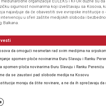
 i međunarodne organizacije EULEKS i KFOR dužne su d
izičku sigurnost novinarima koji izveštavaju sa Kosova, k
ja najavljuje da će obavestiti sve evropske institucije 
vu intervenciju u sferi zaštite medijskih sloboda i bezbedn
g Balkana.
vesti
osova da omogući nesmetan rad svim medijima na srpskom
njanje spomen-ploče novinarima Đuru Slavuju i Ranku Pere
na spomen-ploča novinarima Đuru Slavuju i Ranku Pereniću
reme da se zaustavi pad slobode medija na Kosovu
nstitucije moraju da štite novinare, a ne da ih sprečavaju d