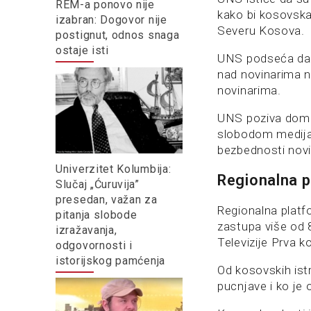
REM-a ponovo nije
kako bi kosovska
izabran: Dogovor nije
Severu Kosova.
postignut, odnos snaga
ostaje isti
UNS podseća da K
nad novinarima n
novinarima.
UNS poziva domać
slobodom medija
bezbednosti novi
Univerzitet Kolumbija:
Regionalna p
Slučaj „Ćuruvija”
presedan, važan za
Regionalna platf
pitanja slobode
zastupa više od 
izražavanja,
Televizije Prva 
odgovornosti i
istorijskog pamćenja
Od kosovskih ist
pucnjave i ko je