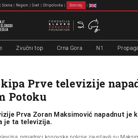
Scena
Region
Svet
Stripolovka
Doniraj
e
Zvučni top
Crna Gora
N1
Propag
kipa Prve televizije napa
m Potoku
vizije Prva Zoran Maksimović napadnut je 
 je ta televizija.
levizija, pripadnici kosovske policije zaustavili su Maksim