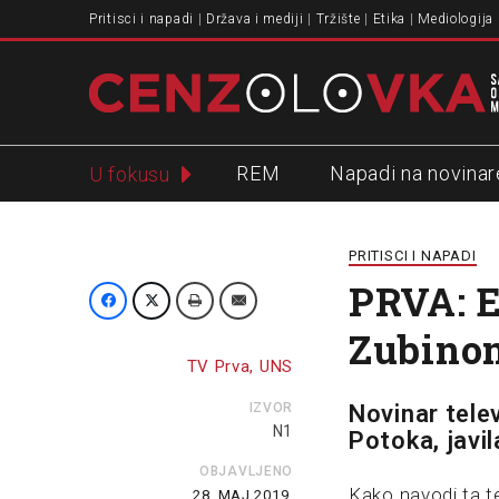
Pritisci i napadi
Država i mediji
Tržište
Etika
Mediologija
REM
Napadi na novinar
U fokusu
Slavko Ćuruvija
PRITISCI I NAPADI
PRVA: E
Zubino
TV Prva, UNS
IZVOR
Novinar tele
N1
Potoka, javila
OBJAVLJENO
Kako navodi ta te
28. MAJ 2019.