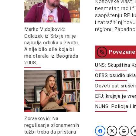
Kosovske vlasti
nesmetan rad i f
saopštenju RP, ko
i zatražiti njiho
regionu Zapadno
Marko Vidojković:
Odlazak iz Srbije mi je
najbolja odluka u životu.
A nije bilo sile koja bi
Povezane 
me oterala iz Beograda
2008.
UNS: Skupština K
OEBS osudio ukla
Deveti put sruše
EFJ: krajnje je v
NUNS: Policija i i
Zdravković: Na
regulisanje zlonamernih
tužbi treba da pristanu