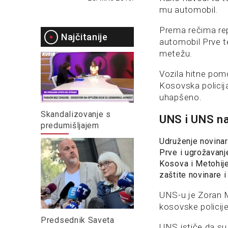
mu automobil.
Prema rečima rep
Najčitanije
automobil Prve t
metežu.
Vozila hitne pomo
Kosovska policija
uhapšeno.
Skandalizovanje s
UNS i UNS na
predumišljajem
Udruženje novinar
Prve i ugrožavan
Kosova i Metohij
zaštite novinare 
UNS-u je Zoran 
kosovske policije
Predsednik Saveta
UNS ističe da s