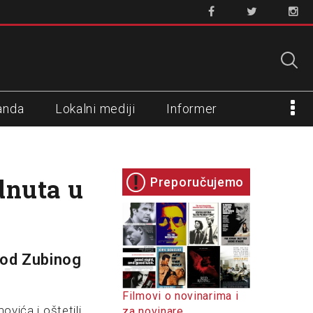
anda
Lokalni mediji
Informer
dnuta u
Preporučujemo
kod Zubinog
Filmovi o novinarima i
ovića i oštetili
za novinare