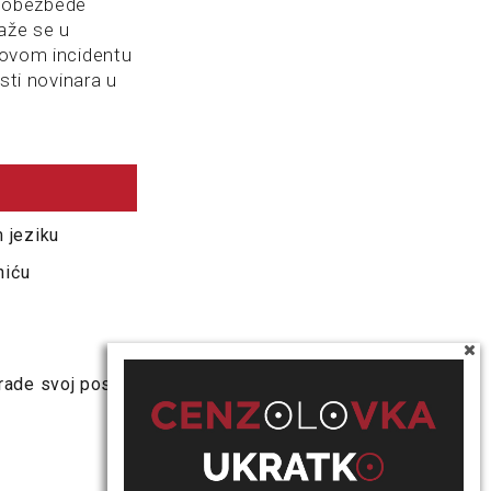
a obezbede
aže se u
o ovom incidentu
osti novinara u
 jeziku
niću
a rade svoj posao