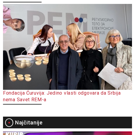
Fondacija Ćuruvija: Jedino vlasti odgovara da Srbija
nema Savet REM-a
Najčitanije