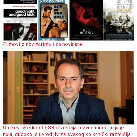
Filmovi o novinarima i za novinare
Grozev: Vrednost FSB izveštaja o zvučnom oružju je
nula, duboko je uvredljiv za svakog ko kritički razmišlja