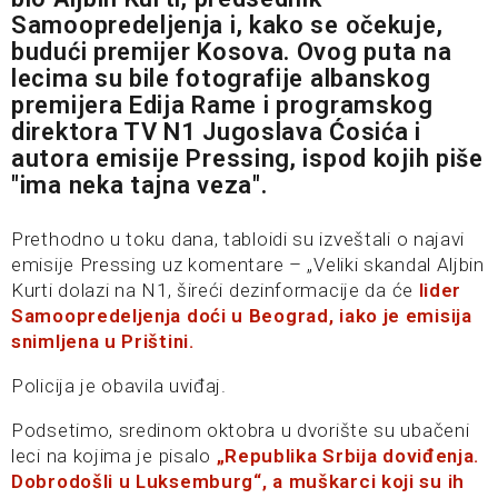
Samoopredeljenja i, kako se očekuje,
budući premijer Kosova. Ovog puta na
lecima su bile fotografije albanskog
premijera Edija Rame i programskog
direktora TV N1 Jugoslava Ćosića i
autora emisije Pressing, ispod kojih piše
"ima neka tajna veza".
Prethodno u toku dana, tabloidi su izveštali o najavi
emisije Pressing uz komentare – „Veliki skandal Aljbin
Kurti dolazi na N1, šireći dezinformacije da će
lider
Samoopredeljenja doći u Beograd, iako je emisija
snimljena u Prištini.
Policija je obavila uviđaj.
Podsetimo, sredinom oktobra u dvorište su ubačeni
leci na kojima je pisalo
„Republika Srbija doviđenja.
Dobrodošli u Luksemburg“, a muškarci koji su ih