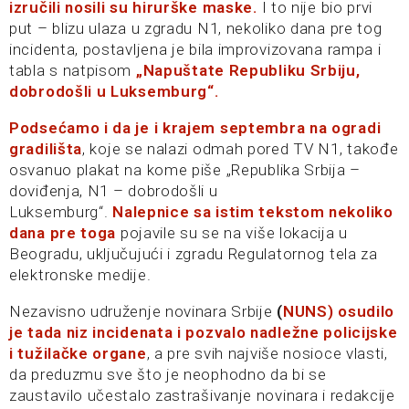
izručili nosili su hirurške maske.
I to nije bio prvi
put – blizu ulaza u zgradu N1, nekoliko dana pre tog
incidenta, postavljena je bila improvizovana rampa i
tabla s natpisom
„Napuštate Republiku Srbiju,
dobrodošli u Luksemburg“.
Podsećamo i da je i krajem septembra na ogradi
gradilišta
, koje se nalazi odmah pored TV N1, takođe
osvanuo plakat na kome piše „Republika Srbija –
doviđenja, N1 – dobrodošli u
Luksemburg“.
Nalepnice sa istim tekstom nekoliko
dana pre toga
pojavile su se na više lokacija u
Beogradu, uključujući i zgradu Regulatornog tela za
elektronske medije.
Nezavisno udruženje novinara Srbije
(
NUNS) osudilo
je tada niz incidenata i pozvalo nadležne policijske
i tužilačke organe
, a pre svih najviše nosioce vlasti,
da preduzmu sve što je neophodno da bi se
zaustavilo učestalo zastrašivanje novinara i redakcije