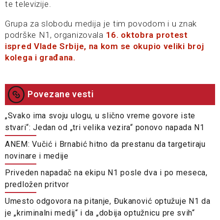
te televizije.
Grupa za slobodu medija je tim povodom i u znak
podrške N1, organizovala
16. oktobra protest
ispred Vlade Srbije, na kom se okupio veliki broj
kolega i građana.
Povezane vesti
„Svako ima svoju ulogu, u slično vreme govore iste
stvari“: Jedan od „tri velika vezira“ ponovo napada N1
ANEM: Vučić i Brnabić hitno da prestanu da targetiraju
novinare i medije
Priveden napadač na ekipu N1 posle dva i po meseca,
predložen pritvor
Umesto odgovora na pitanje, Đukanović optužuje N1 da
je „kriminalni medij“ i da „dobija optužnicu pre svih“