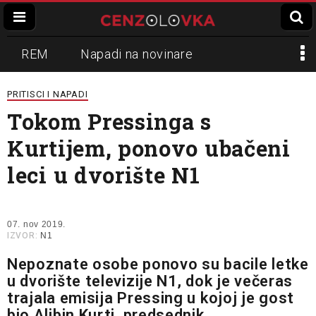
REM
Napadi na novinare
Zvučni top
Crna Gora
N1
PRITISCI I NAPADI
Tokom Pressinga s
Propaganda
Lokalni mediji
Kurtijem, ponovo ubačeni
Informer
Slavko Ćuruvija
leci u dvorište N1
07. nov 2019.
IZVOR:
N1
Nepoznate osobe ponovo su bacile letke
u dvorište televizije N1, dok je večeras
trajala emisija Pressing u kojoj je gost
bio Aljbin Kurti, predsednik