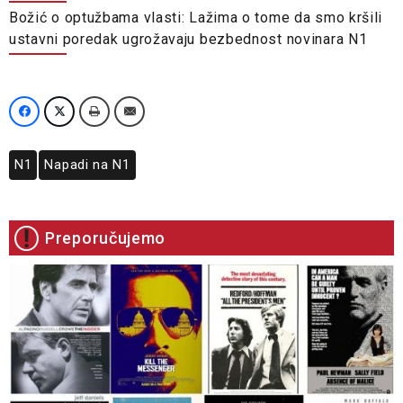
Božić o optužbama vlasti: Lažima o tome da smo kršili
ustavni poredak ugrožavaju bezbednost novinara N1
N1
Napadi na N1
Preporučujemo