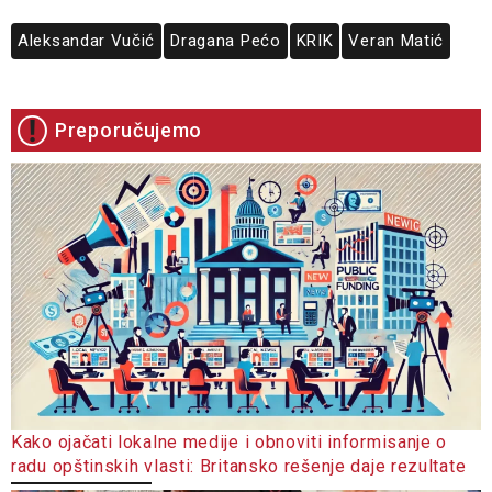
Aleksandar Vučić
Dragana Pećo
KRIK
Veran Matić
Preporučujemo
Kako ojačati lokalne medije i obnoviti informisanje o
radu opštinskih vlasti: Britansko rešenje daje rezultate