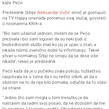
kaže Pećo.
Predsednik Srbije
Aleksandar Vučić
sinoć je gostujući
na TV Happy iznenada pomenuo ovaj slučaj, govoreći
o novinarima KRIK-a.
“Bio sam užasnut jednom, mislim da se Pećo
prezivala i bio sam siguran da su neki ljudi iz
bezbednosnih službi znali ko joj je upao u stan, a
nikada nismo zvanično dobili tu informaciju. Takve
stvari u normalnoj Srbiji ne smeju da se dese više
nikada”, rekao je predsednik.
Pećo kaže da je u početku zvala policiju, tužilaštvo,
raspitivala se o tome da li su nešto otkrili, ali da s
obzirom na to da nije bilo pomaka, odlučila da to stavi
sa strane.
“Jedino što sam mogla u tom trenutku je da
nastavim da radim svoj posao, da ne dozvolim da me
to zaustavi. I to sam i uradila. Objavljivala sam priče,