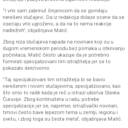
“I vrlo sam zabrinut činjenicom da se gomilaju
nerešeni slučajevi. Da iz redakcija dolaze ocene da se
osećaju vrlo ugroženo, a da na to nema reakcije
nadležnih”, objašnjava Matić.
Zbog niza slučajeva napada na novinare koji su u
dugom vremenskom periodu bez pomaka u otkrivanju
počinilaca, Matić često ukazuje da je potrebno
formirati specijalizovani tim istražitelja jer se to
pokazalo delotvorno.
“Taj specijalizovani tim istražitelja bi se bavio
nerešenim i novim slučajevima, specijalizovano, kao
što smo to radili kada je reč u istrazi ubistva Slavka
Ćuruvije. Zbog kontinuiteta u radu, potrebe
specijalizacije jer se, naprimer, istraživački novinari,
timovi često bave lepezom tema u zemlji, regionu i
svetu, i zbog toga su česta meta”, objašnjava Matić.