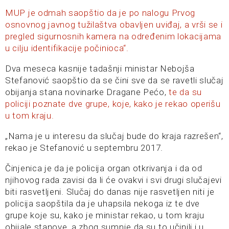
MUP je odmah saopštio da je po nalogu Prvog
osnovnog javnog tužilaštva obavljen uviđaj, a vrši se i
pregled sigurnosnih kamera na određenim lokacijama
u cilju identifikacije počinioca“.
Dva meseca kasnije tadašnji ministar Nebojša
Stefanović saopštio da se čini sve da se ravetli slučaj
obijanja stana novinarke Dragane Pećo,
te da su
policiji poznate dve grupe, koje, kako je rekao operišu
u tom kraju.
„Nama je u interesu da slučaj bude do kraja razrešen“,
rekao je Stefanović u septembru 2017.
Činjenica je da je policija organ otkrivanja i da od
njihovog rada zavisi da li će ovakvi i svi drugi slučajevi
biti rasvetljeni. Slučaj do danas nije rasvetljen niti je
policija saopštila da je uhapsila nekoga iz te dve
grupe koje su, kako je ministar rekao, u tom kraju
obijale stanove, a zbog sumnje da su to učinili i u