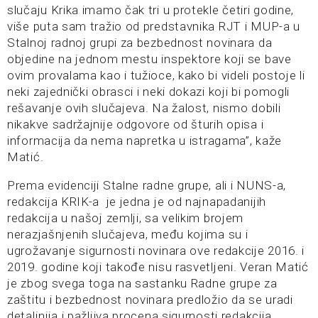
slučaju Krika imamo čak tri u protekle četiri godine,
više puta sam tražio od predstavnika RJT i MUP-a u
Stalnoj radnoj grupi za bezbednost novinara da
objedine na jednom mestu inspektore koji se bave
ovim provalama kao i tužioce, kako bi videli postoje li
neki zajednički obrasci i neki dokazi koji bi pomogli
rešavanje ovih slučajeva. Na žalost, nismo dobili
nikakve sadržajnije odgovore od šturih opisa i
informacija da nema napretka u istragama”, kaže
Matić.
Prema evidenciji Stalne radne grupe, ali i NUNS-a,
redakcija KRIK-a je jedna je od najnapadanijih
redakcija u našoj zemlji, sa velikim brojem
nerazjašnjenih slučajeva, među kojima su i
ugrožavanje sigurnosti novinara ove redakcije 2016. i
2019. godine koji takođe nisu rasvetljeni. Veran Matić
je zbog svega toga na sastanku Radne grupe za
zaštitu i bezbednost novinara predložio da se uradi
detaljnija i pažljiva procena sigurnosti redakcija.