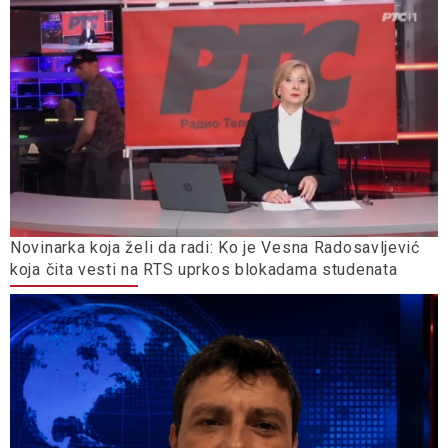
Novinarka koja želi da radi: Ko je Vesna Radosavljević
koja čita vesti na RTS uprkos blokadama studenata