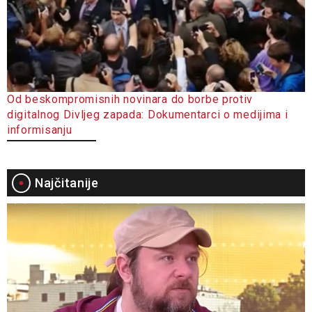
Od beskompromisnih novinara do borbe protiv
digitalnog Divljeg zapada: Dokumentarci o medijima i
informisanju
Najčitanije