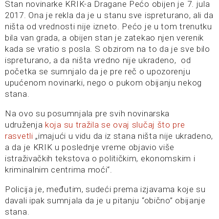
Stan novinarke KRIK-a Dragane Pećo obijen je 7. jula
2017. Ona je rekla da je u stanu sve ispreturano, ali da
ništa od vrednosti nije izneto. Pećo je u tom trenutku
bila van grada, a obijen stan je zatekao njen verenik
kada se vratio s posla. S obzirom na to da je sve bilo
ispreturano, a da ništa vredno nije ukradeno, od
početka se sumnjalo da je pre reč o upozorenju
upućenom novinarki, nego o pukom obijanju nekog
stana.
Na ovo su posumnjala pre svih novinarska
udruženja
koja su tražila se ovaj slučaj što pre
rasvetli
„imajući u vidu da iz stana ništa nije ukradeno,
a da je KRIK u poslednje vreme objavio više
istraživačkih tekstova o političkim, ekonomskim i
kriminalnim centrima moći“.
Policija je, međutim, sudeći prema izjavama koje su
davali ipak sumnjala da je u pitanju “obično” obijanje
stana.