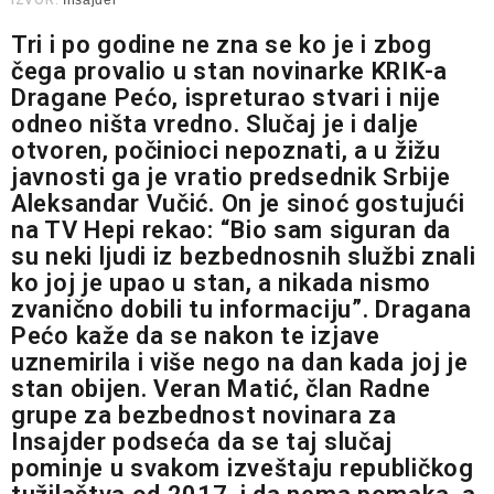
IZVOR:
Insajder
Tri i po godine ne zna se ko je i zbog
čega provalio u stan novinarke KRIK-a
Dragane Pećo, ispreturao stvari i nije
odneo ništa vredno. Slučaj je i dalje
otvoren, počinioci nepoznati, a u žižu
javnosti ga je vratio predsednik Srbije
Aleksandar Vučić. On je sinoć gostujući
na TV Hepi rekao: “Bio sam siguran da
su neki ljudi iz bezbednosnih službi znali
ko joj je upao u stan, a nikada nismo
zvanično dobili tu informaciju”. Dragana
Pećo kaže da se nakon te izjave
uznemirila i više nego na dan kada joj je
stan obijen. Veran Matić, član Radne
grupe za bezbednost novinara za
Insajder podseća da se taj slučaj
pominje u svakom izveštaju republičkog