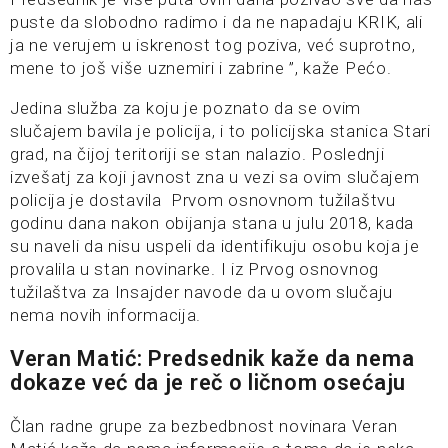
puste da slobodno radimo i da ne napadaju KRIK, ali
ja ne verujem u iskrenost tog poziva, već suprotno,
mene to još više uznemiri i zabrine ”, kaže Pećo.
Jedina služba za koju je poznato da se ovim
slučajem bavila je policija, i to policijska stanica Stari
grad, na čijoj teritoriji se stan nalazio. Poslednji
izvešatj za koji javnost zna u vezi sa ovim slučajem
policija je dostavila Prvom osnovnom tužilaštvu
godinu dana nakon obijanja stana u julu 2018, kada
su naveli da nisu uspeli da identifikuju osobu koja je
provalila u stan novinarke. I iz Prvog osnovnog
tužilaštva za Insajder navode da u ovom slučaju
nema novih informacija.
Veran Matić: Predsednik kaže da nema
dokaze već da je reč o ličnom osećaju
Član radne grupe za bezbedbnost novinara Veran