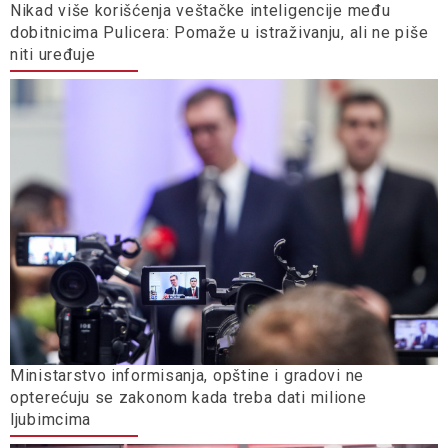
Nikad više korišćenja veštačke inteligencije među
dobitnicima Pulicera: Pomaže u istraživanju, ali ne piše
niti uređuje
Ministarstvo informisanja, opštine i gradovi ne
opterećuju se zakonom kada treba dati milione
ljubimcima