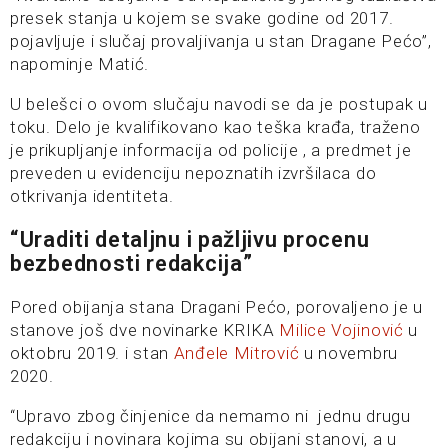
presek stanja u kojem se svake godine od 2017.
pojavljuje i slučaj provaljivanja u stan Dragane Pećo”,
napominje Matić.
U belešci o ovom slučaju navodi se da je postupak u
toku. Delo je kvalifikovano kao teška krađa, traženo
je prikupljanje informacija od policije , a predmet je
preveden u evidenciju nepoznatih izvršilaca do
otkrivanja identiteta.
“Uraditi detaljnu i pažljivu procenu
bezbednosti redakcija”
Pored obijanja stana Dragani Pećo, porovaljeno je u
stanove još dve novinarke KRIKA
Milice Vojinović
u
oktobru 2019. i stan
Anđele Mitrović
u novembru
2020.
“Upravo zbog činjenice da nemamo ni jednu drugu
redakciju i novinara kojima su obijani stanovi, a u