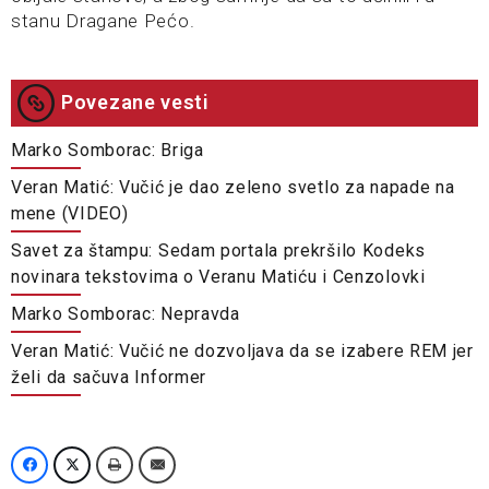
stanu Dragane Pećo.
Povezane vesti
Marko Somborac: Briga
Veran Matić: Vučić je dao zeleno svetlo za napade na
mene (VIDEO)
Savet za štampu: Sedam portala prekršilo Kodeks
novinara tekstovima o Veranu Matiću i Cenzolovki
Marko Somborac: Nepravda
Veran Matić: Vučić ne dozvoljava da se izabere REM jer
želi da sačuva Informer