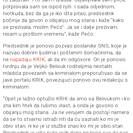
potpisivala sam se ispod njih. I sada odjednom,
niotkuda, bez da ga je iko išta pitao, predsednik
počinje da govori o obijanju mog stana i kaže “kako
se prezivala, mislim Pećo”. Ja se i dalje prezivam,
nisam u prošlom vremenu”, kaže Pećo.
Predsednik je ponovo pozvao poslanike SNS, koje je
nazvao dobrim ljudima i poštenim domaćinima, da
ne
napadaju KRIK
, ali da im odgovore. On je ponovio
tvrdnju da je Veljko Belivuk roditeljima nestalih
mladića povezanih sa kriminalom preporučivao da se
jave portalu KRIK, povezujući ponovo ovu redakciju s
kriminalom.
“Opet je lažno optužio KRIK da smo sa Belivukom i ko
zna kim hteli da rušimo vlast, a onda je govorio o
obijanju mog stana. Ja ne verujem da postoji namera
da se to stvarno istraži niti da ću saznati ko mi je
obio stan, ni ko je iz službe znao ko mi je obio stan.
Predsednik je više puta ovih dana pozivao sve da nas