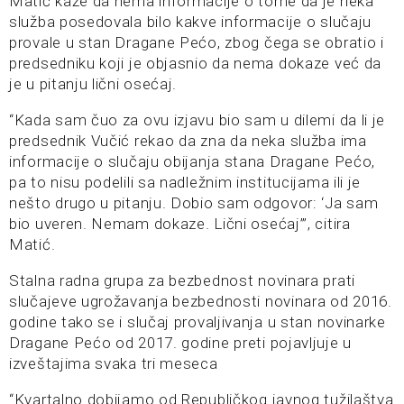
Matić kaže da nema informacije o tome da je neka
služba posedovala bilo kakve informacije o slučaju
provale u stan Dragane Pećo, zbog čega se obratio i
predsedniku koji je objasnio da nema dokaze već da
je u pitanju lični osećaj.
“Kada sam čuo za ovu izjavu bio sam u dilemi da li je
predsednik Vučić rekao da zna da neka služba ima
informacije o slučaju obijanja stana Dragane Pećo,
pa to nisu podelili sa nadležnim institucijama ili je
nešto drugo u pitanju. Dobio sam odgovor: ‘Ja sam
bio uveren. Nemam dokaze. Lični osećaj’”, citira
Matić.
Stalna radna grupa za bezbednost novinara prati
slučajeve ugrožavanja bezbednosti novinara od 2016.
godine tako se i slučaj provaljivanja u stan novinarke
Dragane Pećo od 2017. godine preti pojavljuje u
izveštajima svaka tri meseca
“Kvartalno dobijamo od Republičkog javnog tužilaštva