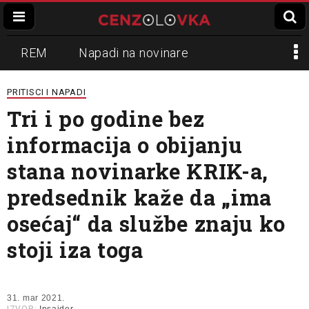
REM
Napadi na novinare
Zvučni top
Crna Gora
N1
PRITISCI I NAPADI
Tri i po godine bez
Propaganda
Lokalni mediji
informacija o obijanju
Informer
Slavko Ćuruvija
stana novinarke KRIK-a,
predsednik kaže da „ima
osećaj“ da službe znaju ko
stoji iza toga
31. mar 2021.