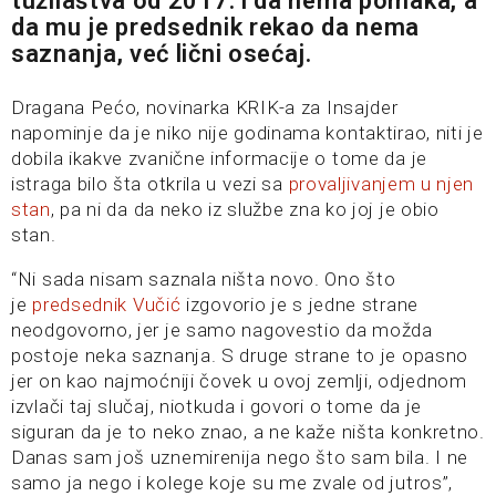
tužilaštva od 2017. i da nema pomaka, a
da mu je predsednik rekao da nema
saznanja, već lični osećaj.
Dragana Pećo, novinarka KRIK-a za Insajder
napominje da je niko nije godinama kontaktirao, niti je
dobila ikakve zvanične informacije o tome da je
istraga bilo šta otkrila u vezi sa
provaljivanjem u njen
stan
, pa ni da da neko iz službe zna ko joj je obio
stan.
“Ni sada nisam saznala ništa novo. Ono što
je
predsednik Vučić
izgovorio je s jedne strane
neodgovorno, jer je samo nagovestio da možda
postoje neka saznanja. S druge strane to je opasno
jer on kao najmoćniji čovek u ovoj zemlji, odjednom
izvlači taj slučaj, niotkuda i govori o tome da je
siguran da je to neko znao, a ne kaže ništa konkretno.
Danas sam još uznemirenija nego što sam bila. I ne
samo ja nego i kolege koje su me zvale od jutros”,