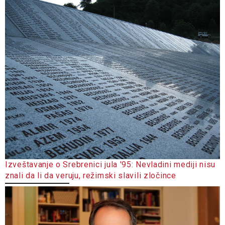
Izveštavanje o Srebrenici jula '95: Nevladini mediji nisu
znali da li da veruju, režimski slavili zločince