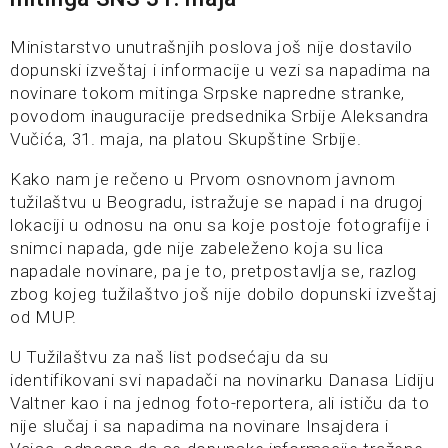
Ministarstvo unutrašnjih poslova još nije dostavilo
dopunski izveštaj i informacije u vezi sa napadima na
novinare tokom mitinga Srpske napredne stranke,
povodom inauguracije predsednika Srbije Aleksandra
Vučića, 31. maja, na platou Skupštine Srbije.
Kako nam je rečeno u Prvom osnovnom javnom
tužilaštvu u Beogradu, istražuje se napad i na drugoj
lokaciji u odnosu na onu sa koje postoje fotografije i
snimci napada, gde nije zabeleženo koja su lica
napadale novinare, pa je to, pretpostavlja se, razlog
zbog kojeg tužilaštvo još nije dobilo dopunski izveštaj
od MUP.
U Tužilaštvu za naš list podsećaju da su
identifikovani svi napadači na novinarku Danasa Lidiju
Valtner kao i na jednog foto-reportera, ali ističu da to
nije slučaj i sa napadima na novinare Insajdera i