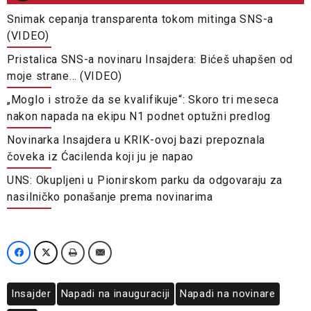
Snimak cepanja transparenta tokom mitinga SNS-a
(VIDEO)
Pristalica SNS-a novinaru Insajdera: Bićeš uhapšen od
moje strane… (VIDEO)
„Moglo i strože da se kvalifikuje“: Skoro tri meseca
nakon napada na ekipu N1 podnet optužni predlog
Novinarka Insajdera u KRIK-ovoj bazi prepoznala
čoveka iz Ćacilenda koji ju je napao
UNS: Okupljeni u Pionirskom parku da odgovaraju za
nasilničko ponašanje prema novinarima
Insajder
Napadi na inauguraciji
Napadi na novinare