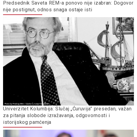
Predsednik Saveta REM-a ponovo nije izabran: Dogovor
nije postignut, odnos snaga ostaje isti
Univerzitet Kolumbija: Slučaj „Ćuruvija” presedan, važan
za pitanja slobode izražavanja, odgovornosti i
istorijskog pamćenja