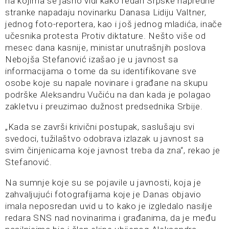
na kojima se jasno vidi kako redari Srpske napredne
stranke napadaju novinarku Danasa Lidiju Valtner,
jednog foto-reportera, kao i još jednog mladića, inače
učesnika protesta Protiv diktature. Nešto više od
mesec dana kasnije, ministar unutrašnjih poslova
Nebojša Stefanović izašao je u javnost sa
informacijama o tome da su identifikovane sve
osobe koje su napale novinare i građane na skupu
podrške Aleksandru Vučiću na dan kada je polagao
zakletvu i preuzimao dužnost predsednika Srbije.
„Kada se završi krivični postupak, saslušaju svi
svedoci, tužilaštvo odobrava izlazak u javnost sa
svim činjenicama koje javnost treba da zna“, rekao je
Stefanović.
Na sumnje koje su se pojavile u javnosti, koja je
zahvaljujući fotografijama koje je Danas objavio
imala neposredan uvid u to kako je izgledalo nasilje
redara SNS nad novinarima i građanima, da je među