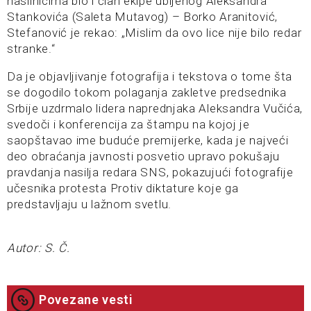
nasilnicima bio i član ekipe ubijenog Aleksandra
Stankovića (Saleta Mutavog) – Borko Aranitović,
Stefanović je rekao: „Mislim da ovo lice nije bilo redar
stranke.“
Da je objavljivanje fotografija i tekstova o tome šta
se dogodilo tokom polaganja zakletve predsednika
Srbije uzdrmalo lidera naprednjaka Aleksandra Vučića,
svedoči i konferencija za štampu na kojoj je
saopštavao ime buduće premijerke, kada je najveći
deo obraćanja javnosti posvetio upravo pokušaju
pravdanja nasilja redara SNS, pokazujući fotografije
učesnika protesta Protiv diktature koje ga
predstavljaju u lažnom svetlu.
Autor: S. Č.
Povezane vesti