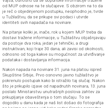
Vajsa, odnosno da se dopunske informacije tražene
od MUP odnose na te slučajeve. S obzirom na to da
je reč o objedinjenom postupku, neophodno je, tvrde
u Tužilaštvu, da se prikupe svi podaci i utvrde
identiteti svih napadača na novinare.
Na pitanje koliki je, inače, rok u kojem MUP treba da
dostavi tražene informacije, u Tužilaštvu objašnjavaju
da postoje dva roka, jedan je tehnički, a drugi
instruktivan, koji traje 30 dana, ali zavisi od okolnosti,
odnosno od toga kakve su mogućnost za utvrđivanje
podataka i dostavljanja informacija.
Nakon napada na novinare 31. juna na platou ispred
Skupštine Srbije, Prvo osnovno javno tužilaštvo je
pokrenulo postupak kako bi istražilo taj slučaj. Nakon
što je prikupilo izjave od napadnutih novinara, 13. juna
poslalo Ministarstvu unutrašnjih poslova zahtev za
prikupljanje obaveštenja o tom slučaju. To se
dogodilo u danu kada je naš list došao do fotografija