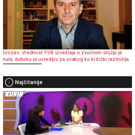
Grozev: Vrednost FSB izveštaja o zvučnom oružju je
nula, duboko je uvredljiv za svakog ko kritički razmišlja
Najčitanije