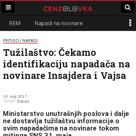
REM
Napadi na novinare
Zvučni top
Crna Gora
N1
PRITISCI I NAPADI
Tužilaštvo: Čekamo
Propaganda
Lokalni mediji
identifikaciju napadača na
Informer
Slavko Ćuruvija
novinare Insajdera i Vajsa
10. avg 2017.
IZVOR:
Danas
Ministarstvo unutrašnjih poslova i dalje
ne dostavlja tužilaštvu informacije o
svim napadačima na novinare tokom
mitinga SNS 31. maja