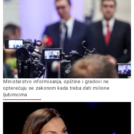
Ministarstvo informisanja, opštine i gradovi ne
opterećuju se zakonom kada treba dati milione
ljubimcima