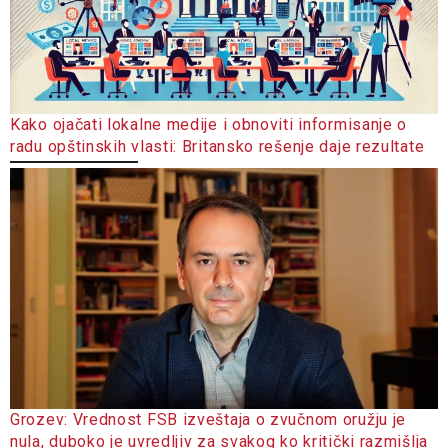
Kako ojačati lokalne medije i obnoviti informisanje o
radu opštinskih vlasti: Britansko rešenje daje rezultate
Grozev: Vrednost FSB izveštaja o zvučnom oružju je
nula, duboko je uvredljiv za svakog ko kritički razmišlja