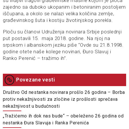
su vidljivi tragovi građevinske mašine kojom je ploča
zajedno sa duboko ukopanim i betoniranim postoljem
iščupana, a okolo se nalazi velika količina zemlje,
građevinskog šuta i kostiju životinjskog porekla.
Ploču su članovi Udruženja novinara Srbije poslednji
put postavili 15. maja 2018. godine. Na njoj na
srpskom i albanskom jeziku piše “Ovde su 21.8.1998.
godine otete naše kolege novinari, Đuro Slavuj i
Ranko Perenić – tražimo ih”.
Povezane vesti
Društvo Od nestanka novinara prošlo 26 godina – Borba
protiv nekažnjivosti za zločine iz prošlosti sprečava
nekažnjivost u budućnosti
„Tražićemo ih dok nas bude“ – obeleženo 26 godina od
nestanka Đura Slavuja i Ranka Perenića