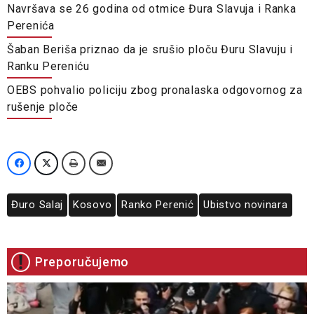
Navršava se 26 godina od otmice Đura Slavuja i Ranka
Perenića
Šaban Beriša priznao da je srušio ploču Đuru Slavuju i
Ranku Pereniću
OEBS pohvalio policiju zbog pronalaska odgovornog za
rušenje ploče
Đuro Salaj
Kosovo
Ranko Perenić
Ubistvo novinara
Preporučujemo