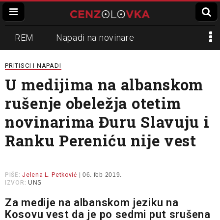
REM
Napadi na novinare
Zvučni top
Crna Gora
N1
PRITISCI I NAPADI
U medijima na albanskom
Propaganda
Lokalni mediji
rušenje obeležja otetim
Informer
Slavko Ćuruvija
novinarima Đuru Slavuju i
Ranku Pereniću nije vest
PIŠE:
Jelena L. Petković
| 06. feb 2019.
IZVOR:
UNS
Za medije na albanskom jeziku na
Kosovu vest da je po sedmi put srušena