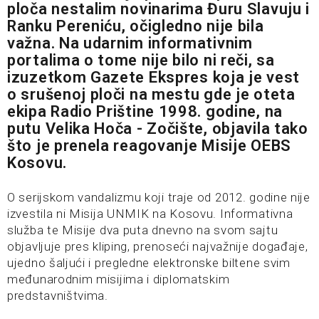
ploča nestalim novinarima Đuru Slavuju i
Ranku Pereniću, očigledno nije bila
važna. Na udarnim informativnim
portalima o tome nije bilo ni reči, sa
izuzetkom Gazete Ekspres koja je vest
o srušenoj ploči na mestu gde je oteta
ekipa Radio Prištine 1998. godine, na
putu Velika Hoča - Zočište, objavila tako
što je prenela reagovanje Misije OEBS
Kosovu.
O serijskom vandalizmu koji traje od 2012. godine nije
izvestila ni Misija UNMIK na Kosovu. Informativna
služba te Misije dva puta dnevno na svom sajtu
objavljuje pres kliping, prenoseći najvažnije događaje,
ujedno šaljući i pregledne elektronske biltene svim
međunarodnim misijima i diplomatskim
predstavništvima.