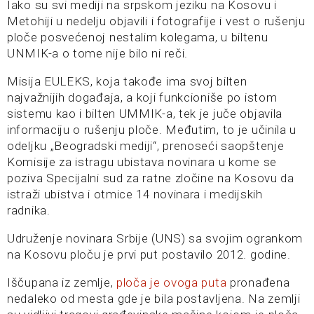
Iako su svi mediji na srpskom jeziku na Kosovu i
Metohiji u nedelju objavili i fotografije i vest o rušenju
ploče posvećenoj nestalim kolegama, u biltenu
UNMIK-a o tome nije bilo ni reči.
Misija EULEKS, koja takođe ima svoj bilten
najvažnijih događaja, a koji funkcioniše po istom
sistemu kao i bilten UMMIK-a, tek je juče objavila
informaciju o rušenju ploče. Međutim, to je učinila u
odeljku „Beogradski mediji“, prenoseći saopštenje
Komisije za istragu ubistava novinara u kome se
poziva Specijalni sud za ratne zločine na Kosovu da
istraži ubistva i otmice 14 novinara i medijskih
radnika.
Udruženje novinara Srbije (UNS) sa svojim ogrankom
na Kosovu ploču je prvi put postavilo 2012. godine.
Iščupana iz zemlje,
ploča je ovoga puta
pronađena
nedaleko od mesta gde je bila postavljena. Na zemlji