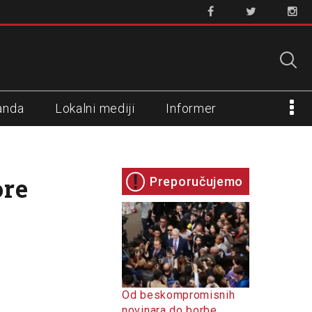
anda
Lokalni mediji
Informer
ore
Preporučujemo
Od beskompromisnih
novinara do borbe