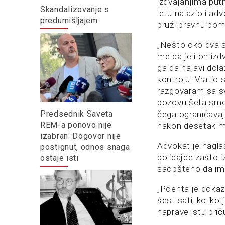
izdvajanjima putn
Skandalizovanje s
letu nalazio i a
predumišljajem
pruži pravnu po
„Nešto oko dva s
me da je i on iz
ga da najavi dol
kontrolu. Vratio 
razgovaram sa sv
pozovu šefa smen
Predsednik Saveta
čega ograničavaj
REM-a ponovo nije
nakon desetak min
izabran: Dogovor nije
Advokat je naglas
postignut, odnos snaga
policajce zašto 
ostaje isti
saopšteno da ima
„Poenta je dokaza
šest sati, koliko
naprave istu prič