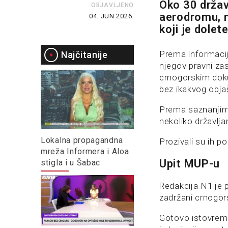
Oko 30 držav
OBJAVLJENO
aerodromu, n
04. JUN 2026.
koji je dole
Prema informaci
Najčitanije
njegov pravni za
crnogorskim doku
bez ikakvog obja
Prema saznanjima 
nekoliko državlja
Lokalna propagandna
Prozivali su ih p
mreža Informera i Aloa
Upit MUP-u
stigla i u Šabac
Redakcija N1 je 
zadržani crnogo
Gotovo istovremen