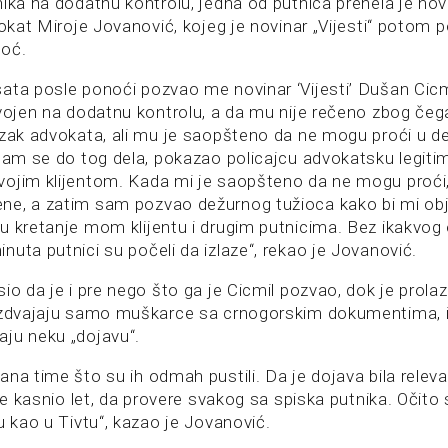
ika na dodatnu kontrolu, jedna od putnica prenela je nov
dvokat Miroje Jovanović, kojeg je novinar „Vijesti“ potom
moć.
ata posle ponoći pozvao me novinar ‘Vijesti’ Dušan Cicm
dvojen na dodatnu kontrolu, a da mu nije rečeno zbog če
azak advokata, ali mu je saopšteno da ne mogu proći u d
sam se do tog dela, pokazao policajcu advokatsku legitima
ojim klijentom. Kada mi je saopšteno da ne mogu proći,
e, a zatim sam pozvao dežurnog tužioca kako bi mi obj
u kretanje mom klijentu i drugim putnicima. Bez ikakvog 
uta putnici su počeli da izlaze“, rekao je Jovanović.
io da je i pre nego što ga je Cicmil pozvao, dok je prolazi
izdvajaju samo muškarce sa crnogorskim dokumentima, i
ju neku „dojavu“.
na time što su ih odmah pustili. Da je dojava bila releva
 je kasnio let, da provere svakog sa spiska putnika. Očito
u kao u Tivtu“, kazao je Jovanović.