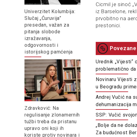
Cicmil je sinoć „
iz Barselone, rek
Univerzitet Kolumbija:
Slučaj „Ćuruvija”
prvobitno na aero
presedan, važan za
prestonici.
pitanja slobode
izražavanja,
odgovornosti i
Povezane 
istorijskog pamćenja
Urednik „Vijesti“
problematično da
Novinaru Vijesti 
u Beogradu prime
Andrej Vučić na s
dehumanizacija m
Zdravković: Na
regulisanje zlonamernih
SSP: Vučić svojo
tužbi treba da pristanu
„Bolje da ne dolaz
upravo oni koji ih
Za budućnost Ber
koriste protiv novinara i