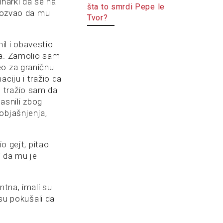
inarki da se na
šta to smrdi Pepe le
 pozvao da mu
Tvor?
il i obavestio
ga. Zamolio sam
eo za graničnu
ciju i tražio da
 tražio sam da
asnili zbog
objašnjenja,
o gejt, pitao
 da mu je
ntna, imali su
 su pokušali da