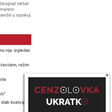
Beograd sleteli
usmereni
avršili u srpskoj
nu nije izgledao
čićevićem, režim
ksta
ti“
 štab koalicije