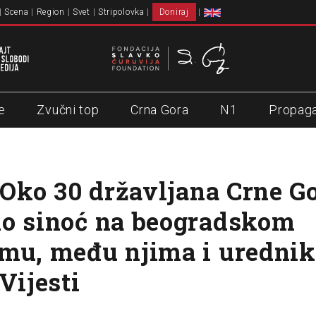
Scena
Region
Svet
Stripolovka
Doniraj
e
Zvučni top
Crna Gora
N1
Propag
: Oko 30 državljana Crne G
o sinoć na beogradskom
mu, među njima i urednik
Vijesti