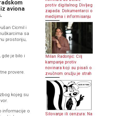
gradskom
protiv digitalnog Divljeg
 iz aviona
zapada: Dokumentarci o
a.
medijima i informisanju
Dušan Cicmil i
 muškarcima sa
u prostoriju,
gde je bilo i
Milan Radonjić: Cilj
kampanje protiv
novinara koji su pisali o
atne provere.
zvučnom oružju je strah
 zbog kojeg su
vor.
o informacije o
Silovanje ili cenzura: Na