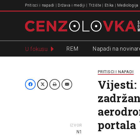
Pritisci i napadi
Država i mediji
Tržište
Etika
Mediologija
REM
Napadi na novinar
U fokusu
Slavko Ćuruvija
PRITISCI I NAPADI
Vijesti
zadržan
aerodro
portala 
IZVOR
N1