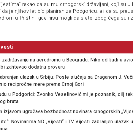
Vijestima“ rekao da su mu crnogorski državljani, koji su u 
li da je njihov let bio planiran za Podgoricu, ali da su pre
drom u Prištini, gde nisu mogli da slete, zbog čega su i z
vesti
 o zadržavanju na aerodromu u Beogradu: Niko od ljudi u avio
 bi zahtevao dodatnu proveru
zabranjen ulazak u Srbiju: Posle slučaja sa Draganom J. Vu
nio recipročne mere prema Crnoj Gori
udu u Podgorici: Zvonko Veselinović mi je poznanik, cilj te
og brata
m izjavom ugrožava bezbednost novinara crnogorskih „Vijes
ite“: Novinarima ND „Vijesti“ i TV Vijesti zabranjen ulazak u
ana