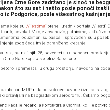
ljana Crne Gore zadržano je sinoć na beo
akon što su sat i nešto posle ponoći izašli
teo iz Podgorice, posle višesatnog kašnjenj
jama koje su
„Vijestima“
preneli urednik portala „Vijesti“ 
stupnik, advokat Miroje Jovanović, putnicima, isključivo
mentima, oduzimani su pasoši i sprovođeni su u posebn
šnjenja zbog čega im je ograničeno kretanje.
lista, putnici, njih 28, odvedeni su u posebnu prostoriju, 
na Crne Gore koji su sleteli iz Barselone.
o petoro, i premeštali u drugu prostoriju, navodno na dod
poslala upit MUP-u da potvrdi ove navode i iznese razlog
rski državljani na beogradskom aerodromu. Čekamo odgo
o kada je redakcija kontaktirala Cicmila, koji je potvrdi