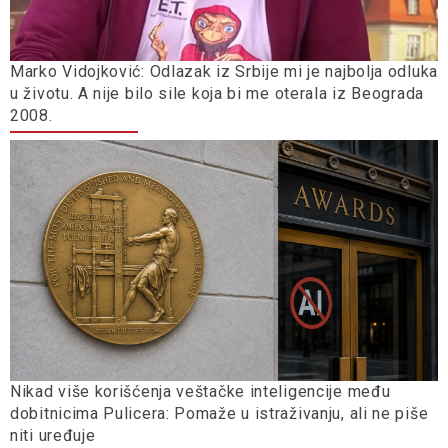
Marko Vidojković: Odlazak iz Srbije mi je najbolja odluka
u životu. A nije bilo sile koja bi me oterala iz Beograda
2008.
Nikad više korišćenja veštačke inteligencije među
dobitnicima Pulicera: Pomaže u istraživanju, ali ne piše
niti uređuje