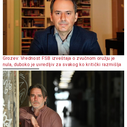
Grozev: Vrednost FSB izveštaja o zvučnom oružju je
nula, duboko je uvredljiv za svakog ko kritički razmišlja