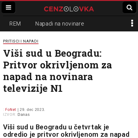
REM
Napadi na novinare
Zvučni top
Crna Gora
N1
PRITISCI I NAPADI
Viši sud u Beogradu:
Propaganda
Lokalni mediji
Pritvor okrivljenom za
Informer
Slavko Ćuruvija
napad na novinara
televizije N1
:
FoNet
| 29. dec 2023.
IZVOR:
Danas
Viši sud u Beogradu u četvrtak je
odredio je pritvor okrivljenom za napad