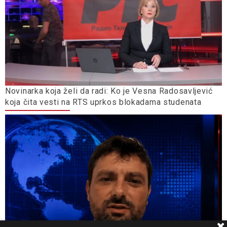
Novinarka koja želi da radi: Ko je Vesna Radosavljević
koja čita vesti na RTS uprkos blokadama studenata