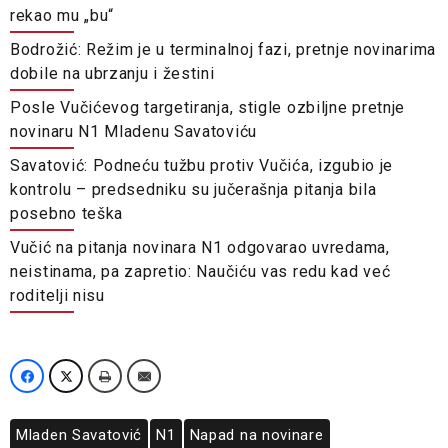
rekao mu „bu“
Bodrožić: Režim je u terminalnoj fazi, pretnje novinarima
dobile na ubrzanju i žestini
Posle Vučićevog targetiranja, stigle ozbiljne pretnje
novinaru N1 Mladenu Savatoviću
Savatović: Podneću tužbu protiv Vučića, izgubio je
kontrolu – predsedniku su jučerašnja pitanja bila
posebno teška
Vučić na pitanja novinara N1 odgovarao uvredama,
neistinama, pa zapretio: Naučiću vas redu kad već
roditelji nisu
Mladen Savatović
N1
Napad na novinare