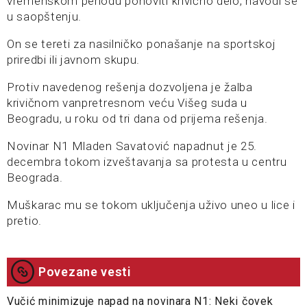
vremenskom periodu ponoviti krivično delo, navodi se
u saopštenju.
On se tereti za nasilničko ponašanje na sportskoj
priredbi ili javnom skupu.
Protiv navedenog rešenja dozvoljena je žalba
krivičnom vanpretresnom veću Višeg suda u
Beogradu, u roku od tri dana od prijema rešenja.
Novinar N1 Mladen Savatović napadnut je 25.
decembra tokom izveštavanja sa protesta u centru
Beograda.
Muškarac mu se tokom uključenja uživo uneo u lice i
pretio.
Povezane vesti
Vučić minimizuje napad na novinara N1: Neki čovek