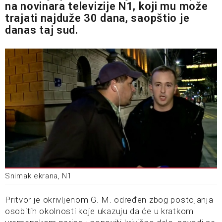
na novinara televizije N1, koji mu može
trajati najduže 30 dana, saopštio je
danas taj sud.
Snimak ekrana, N1
Pritvor je okrivljenom G. M. određen zbog postojanja
osobitih okolnosti koje ukazuju da će u kratkom