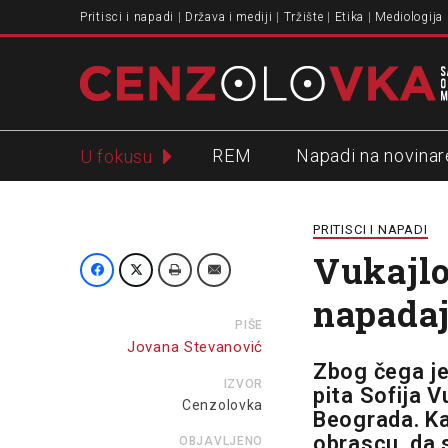
Pritisci i napadi
Država i mediji
Tržište
Etika
Mediologija
REM
Napadi na novinar
U fokusu
Slavko Ćuruvija
PRITISCI I NAPADI
Vukajlo
napadaj
PIŠE
Jovana Stevanović
Zbog čega je
IZVOR
pita Sofija V
Cenzolovka
Beograda. Ka
obrascu, da s
OBJAVLJENO