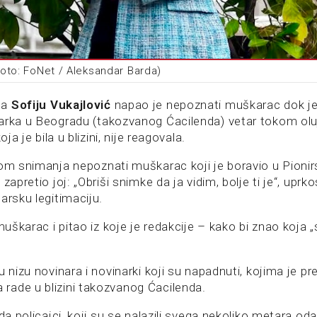
(foto: FoNet / Aleksandar Barda)
ta
Sofiju Vukajlović
napao je nepoznati muškarac dok je
arka u Beogradu (takozvanog Ćacilenda) vetar tokom olu
oja je bila u blizini, nije reagovala.
kom snimanja nepoznati muškarac koji je boravio u Pioni
 zapretio joj: „Obriši snimke da ja vidim, bolje ti je“, up
arsku legitimaciju.
muškarac i pitao iz koje je redakcije – kako bi znao koja „
u nizu novinara i novinarki koji su napadnuti, kojima je pre
ade u blizini takozvanog Ćacilenda.
da policajci, koji su se nalazili svega nekoliko metara oda