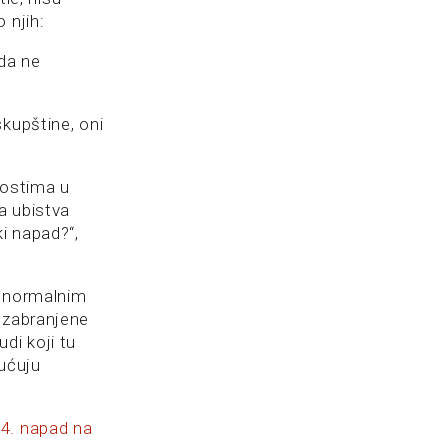
 njih:
 da ne
kupštine, oni
nostima u
a ubistva
ki napad?“,
nenormalnim
a zabranjene
di koji tu
pućuju
4. napad na