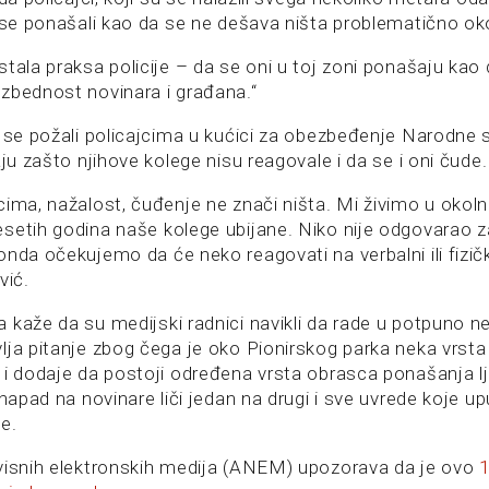
 se ponašali kao da se ne dešava ništa problematično oko
tala praksa policije – da se oni u toj zoni ponašaju kao
zbednost novinara i građana.“
a se požali policajcima u kućici za obezbeđenje Narodne s
aju zašto njihove kolege nisu reagovale i da se i oni čude.
cima, nažalost, čuđenje ne znači ništa. Mi živimo u okol
setih godina naše kolege ubijane. Niko nije odgovarao z
nda očekujemo da će neko reagovati na verbalni ili fizič
vić.
 kaže da su medijski radnici navikli da rade u potpuno 
lja pitanje zbog čega je oko Pionirskog parka neka vrst
i dodaje da postoji određena vrsta obrasca ponašanja lju
 napad na novinare liči jedan na drugi i sve uvrede koje u
e.
visnih elektronskih medija (ANEM) upozorava da je ovo
1