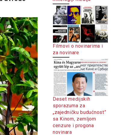
Filmovi o novinarima i
za novinare
Deset medijskih
sporazuma za
„zajedničku budućnost”
sa Kinom, zemljom
cenzure i progona
novinara