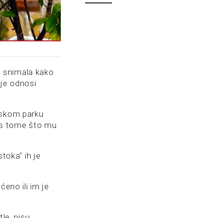
 snimala kako
je odnosi
rskom parku
rkos tome što mu
stoka“ ih je
ćeno ili im je
tle, nisu