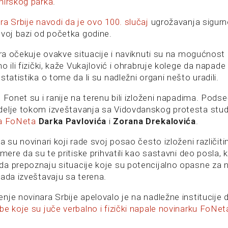
nirskog parka
.
a Srbije navodi da je ovo 100. slučaj
ugrožavanja sigurn
ovoj bazi od početka godine.
nara očekuje ovakve situacije i naviknuti su na mogućnost
 ili fizički, kaže Vukajlović i ohrabruje kolege da napade p
statistika o tome da li su nadležni organi nešto uradili.
 Fonet su i ranije na terenu bili izloženi napadima. Pods
elje tokom izveštavanja sa Vidovdanskog protesta stude
ja FoNeta
Darka Pavlovića
i
Zorana Drekalovića
.
a su novinari koji rade svoj posao često izloženi različi
 mere da su te pritiske prihvatili kao sastavni deo posla, k
a prepoznaju situacije koje su potencijalno opasne za nj
kada izveštavaju sa terena.
nje novinara Srbije apelovalo je na nadležne institucije
e koje su juče verbalno i fizički napale novinarku FoNet