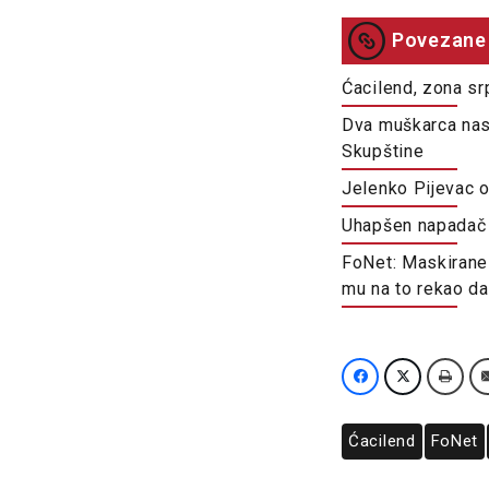
Povezane 
Ćacilend, zona sr
Dva muškarca nasr
Skupštine
Jelenko Pijevac o
Uhapšen napadač i
FoNet: Maskirane 
mu na to rekao da
Ćacilend
FoNet