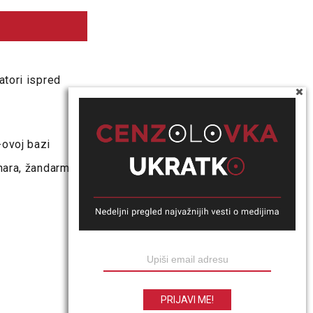
atori ispred
-ovoj bazi
nara, žandarm