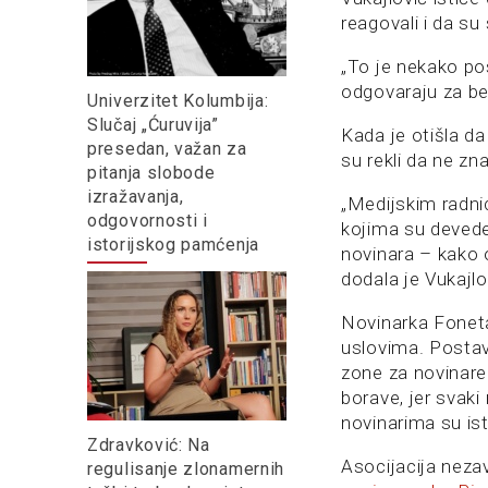
reagovali i da su
„To je nekako pos
odgovaraju za be
Univerzitet Kolumbija:
Slučaj „Ćuruvija”
Kada je otišla d
presedan, važan za
su rekli da ne zn
pitanja slobode
izražavanja,
„Medijskim radni
odgovornosti i
kojima su devede
istorijskog pamćenja
novinara – kako o
dodala je Vukajlo
Novinarka Foneta
uslovima. Postav
zone za novinare 
borave, jer svaki
novinarima su ist
Zdravković: Na
Asocijacija neza
regulisanje zlonamernih