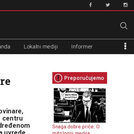
anda
Lokalni mediji
Informer
re
Preporučujemo
ovinare,
u centru
 određenom
Snaga dobre priče: O
 a uvrede
mitologiji medija