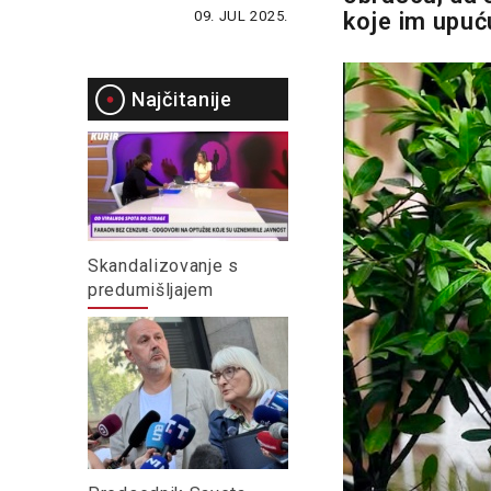
09. JUL 2025.
koje im upuć
Najčitanije
Skandalizovanje s
predumišljajem