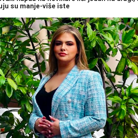
uju su manje-više iste