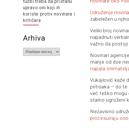
novinare oko Pio
tužbi treba da pristanu
upravo oni koji ih
Udruženje novinar
koriste protiv novinara i
zabeležen u njih
kritičara
Veliki broj novi
Arhiva
napadnuti verbalno
važno da postoji 
Arhiva
Novinari agencije
manje od dve ned
napala snimatel
Vukajlović kaže d
pritisaka – do te
već teško mogu d
stalno ugroženi 
Nezavisno udruže
procesuiraju osob