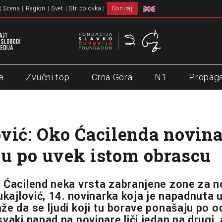
Scena
Region
Svet
Stripolovka
Doniraj
e
Zvučni top
Crna Gora
N1
Propag
vić: Oko Ćacilenda novina
u po uvek istom obrascu
 Ćacilend neka vrsta zabranjene zone za n
ukajlović, 14. novinarka koja je napadnuta 
že da se ljudi koji tu borave ponašaju po
vaki napad na novinare liči jedan na drugi,