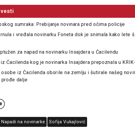
vesti
pskog sumraka: Prebijanje novinara pred očima policije
nula i vređala novinarku Foneta dok je snimala kako lete š
ptužen za napad na novinarku Insajdera u Ćacilendu
z Ćacilenda kog je novinarka Insajdera prepoznala u KRIK
osobe iz Ćacilenda oborile na zemlju i šutirale našeg novi
 prođe dalje
Napadi na novinarke
Sofija Vukajlović