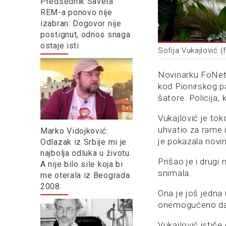
Predsednik Saveta
REM-a ponovo nije
izabran: Dogovor nije
postignut, odnos snaga
ostaje isti
Sofija Vukajlović 
Novinarku FoNe
kod Pionirskog p
šatore. Policija, k
Vukajlović je to
uhvatio za rame i
Marko Vidojković:
je pokazala novin
Odlazak iz Srbije mi je
najbolja odluka u životu.
Prišao je i drugi 
A nije bilo sile koja bi
snimala.
me oterala iz Beograda
2008.
Ona je još jedna 
onemogućeno da r
Vukajlović ističe 