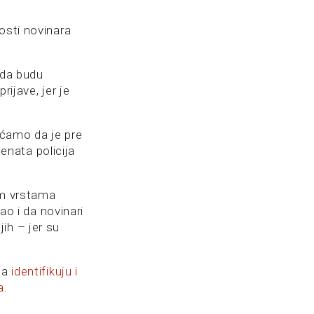
osti novinara
 da budu
rijave, jer je
ećamo da je pre
nata policija
tim vrstama
ao i da novinari
ih – jer su
 da
identifikuju i
a.