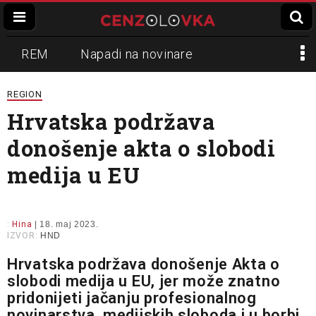
REM
Napadi na novinare
Zvučni top
Crna Gora
N1
REGION
Hrvatska podržava
Propaganda
Lokalni mediji
donošenje akta o slobodi
Informer
Slavko Ćuruvija
medija u EU
:
Hina
| 18. maj 2023.
IZVOR:
HND
Hrvatska podržava donošenje Akta o
slobodi medija u EU, jer može znatno
pridonijeti jačanju profesionalnog
novinarstva, medijskih sloboda i u borbi