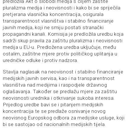
predložila Akt o slobodi medija s ciljem zaštite
pluralizma medija i neovisnosti i kako bi se spriječila
pretjerana vlasnička koncentracija, osigurala
transparentnost vlasništva i stabilno financiranje
javnih medija, koji ne smiju postati stranački
propagandni kanali. Komisija je predložila uredbu koja
sadrži skup pravila za zaštitu pluralizma i neovisnosti
medija u EU-u. Predložena uredba uključuje, među
ostalim, zaštitne mjere protiv političkog uplitanja u
uredničke odluke i protiv nadzora.
Stavlja naglasak na neovisnost i stabilno financiranje
medijskih javnih servisa, kao i na transparentnost
vlasništva nad medijima i raspodjele državnog
oglašavanja. Također se predlažu mjere za zaštitu
neovisnosti urednika i otkrivanje sukoba interesa.
Prijedlog uredbe bavi se i pitanjem medijskih
koncentracija te se predlaže osnivanje novog
neovisnog Europskog odbora za medijske usluge, koji
bi se sastojao od nacionalnih medijskih tijela.