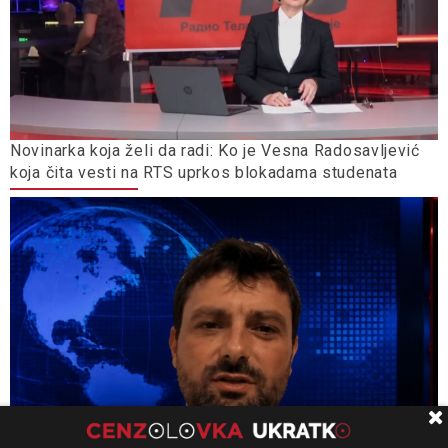
Novinarka koja želi da radi: Ko je Vesna Radosavljević
koja čita vesti na RTS uprkos blokadama studenata