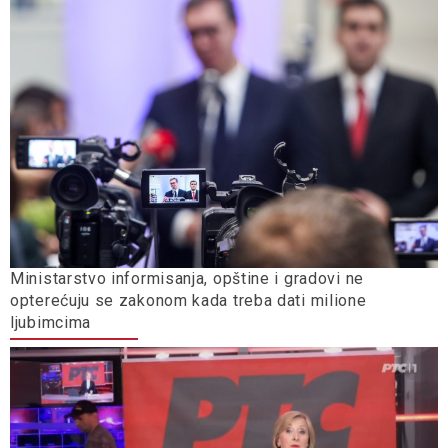
Ministarstvo informisanja, opštine i gradovi ne
opterećuju se zakonom kada treba dati milione
ljubimcima