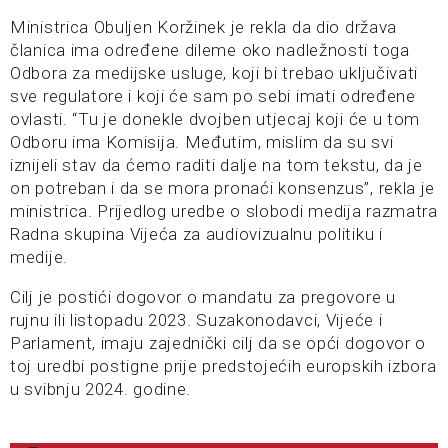
Ministrica Obuljen Koržinek je rekla da dio država
članica ima određene dileme oko nadležnosti toga
Odbora za medijske usluge, koji bi trebao uključivati
sve regulatore i koji će sam po sebi imati određene
ovlasti. “Tu je donekle dvojben utjecaj koji će u tom
Odboru ima Komisija. Međutim, mislim da su svi
iznijeli stav da ćemo raditi dalje na tom tekstu, da je
on potreban i da se mora pronaći konsenzus”, rekla je
ministrica. Prijedlog uredbe o slobodi medija razmatra
Radna skupina Vijeća za audiovizualnu politiku i
medije.
Cilj je postići dogovor o mandatu za pregovore u
rujnu ili listopadu 2023. Suzakonodavci, Vijeće i
Parlament, imaju zajednički cilj da se opći dogovor o
toj uredbi postigne prije predstojećih europskih izbora
u svibnju 2024. godine.