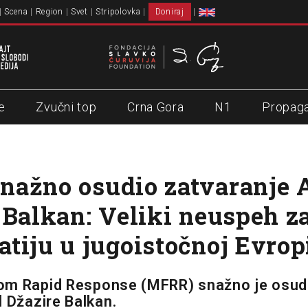
Scena
Region
Svet
Stripolovka
Doniraj
e
Zvučni top
Crna Gora
N1
Propag
ažno osudio zatvaranje 
 Balkan: Veliki neuspeh z
tiju u jugoistočnoj Evrop
om Rapid Response (MFRR) snažno je osud
l Džazire Balkan.