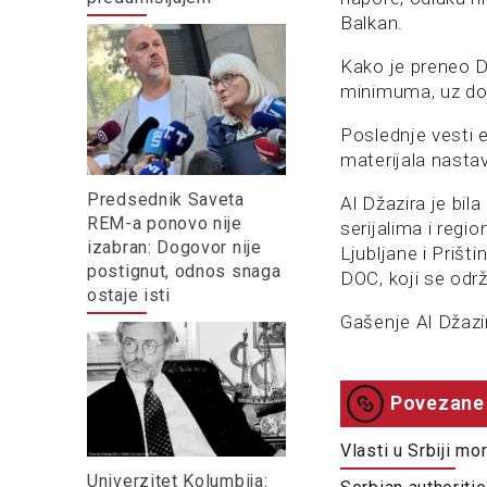
Balkan.
Kako je preneo D
minimuma, uz dod
Poslednje vesti e
materijala nastav
Predsednik Saveta
Al Džazira je bi
REM-a ponovo nije
serijalima i regi
izabran: Dogovor nije
Ljubljane i Priš
postignut, odnos snaga
DOC, koji se održ
ostaje isti
Gašenje Al Džazi
Povezane 
Vlasti u Srbiji m
Univerzitet Kolumbija: