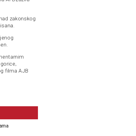
iznad zakonskog
nisana.
ljenog
šen.
umentarnim
gorice,
og filma AJB
kama