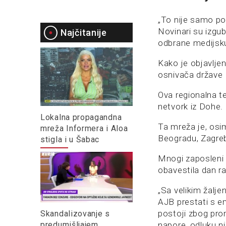
„To nije samo pos
Novinari su izgubi
Najčitanije
odbrane medijsku
Kako je objavljen
osnivača države 
Ova regionalna t
netvork iz Dohe.
Lokalna propagandna
Ta mreža je, osim
mreža Informera i Aloa
Beogradu, Zagrebu,
stigla i u Šabac
Mnogi zaposleni z
obavestila dan ra
„Sa velikim žal
AJB prestati s e
postoji zbog pro
Skandalizovanje s
predumišljajem
napore, odluku n