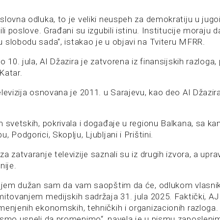
lovna odluka, to je veliki neuspeh za demokratiju u jugo
li poslove. Građani su izgubili istinu. Institucije moraju d
 slobodu sada“, istakao je u objavi na Tviteru MFRR.
o 10. jula, Al Džazira je zatvorena iz finansijskih razloga,
Katar.
elevizija osnovana je 2011. u Sarajevu, kao deo Al Džazir
 svetskih, pokrivala i događaje u regionu Balkana, sa ka
 Podgorici, Skoplju, Ljubljani i Prištini.
a zatvaranje televizije saznali su iz drugih izvora, a uprav
nije.
jenjem dužan sam da vam saopštim da će, odlukom vlas
mitovanjem medijskih sadržaja 31. jula 2025. Faktički, A
menjenih ekonomskih, tehničkih i organizacionih razloga
ismo uspeli da promenimo“, navela je u pismu zaposlenim