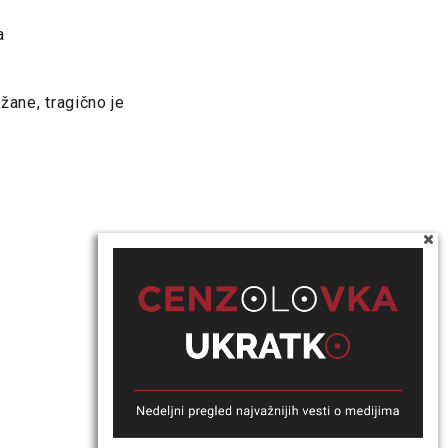
a
žane, tragično je