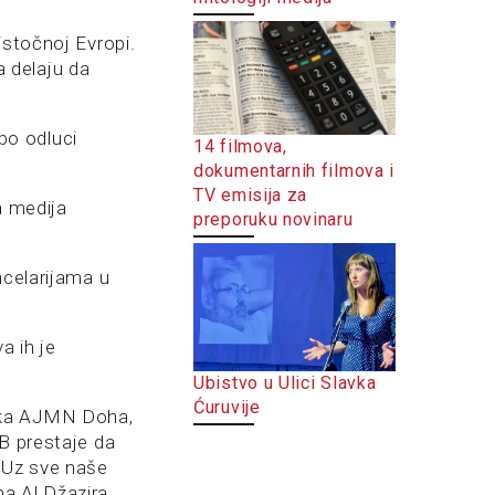
istočnoj Evropi.
a delaju da
 po odluci
14 filmova,
dokumentarnih filmova i
TV emisija za
a medija
preporuku novinaru
ncelarijama u
a ih je
Ubistvo u Ulici Slavka
Ćuruvije
nika AJMN Doha,
JB prestaje da
. Uz sve naše
a Al Džazira