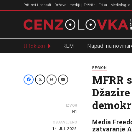
Pritisci i napadi
Država i mediji
Tržište
Etika
Mediologija
REM
Napadi na novinar
U fokusu
Slavko Ćuruvija
REGION
MFRR sn
Džazire
demokra
IZVOR
N1
Media Freed
OBJAVLJENO
zatvaranje A
14. JUL 2025.