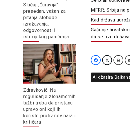
Serbian authoritie
Slučaj „Ćuruvija”
MFRR: Srbija na 
presedan, važan za
pitanja slobode
Kad država ugrož
izražavanja,
Gašenje hrvatskog
odgovornosti i
istorijskog pamćenja
da se ovo dešava 
Al džazira Balkan
Zdravković: Na
regulisanje zlonamernih
tužbi treba da pristanu
upravo oni koji ih
koriste protiv novinara i
kritičara