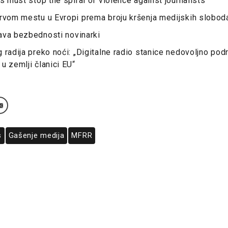
s must stop the spiral of violence against journalists
prvom mestu u Evropi prema broju kršenja medijskih slobod
ava bezbednosti novinarki
 radija preko noći: „Digitalne radio stanice nedovoljno podr
u zemlji članici EU“
s
Gašenje medija
MFRR