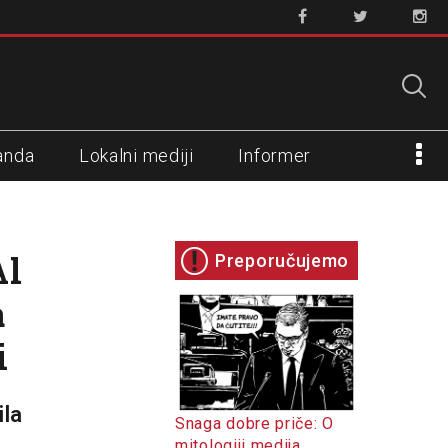
anda
Lokalni mediji
Informer
Al
Preporučujemo
a
i
ila
Snaga dobre priče: O
mitologiji medija