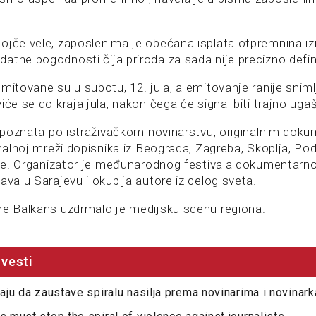
ojče vele, zaposlenima je obećana isplata otpremnina 
atne pogodnosti čija priroda za sada nije precizno defi
mitovane su u subotu, 12. jula, a emitovanje ranije snim
iće se do kraja jula, nakon čega će signal biti trajno uga
la poznata po istraživačkom novinarstvu, originalnim dok
onalnoj mreži dopisnika iz Beograda, Zagreba, Skoplja, Pod
tine. Organizator je međunarodnog festivala dokumentarn
ava u Sarajevu i okuplja autore iz celog sveta.
re Balkans uzdrmalo je medijsku scenu regiona.
vesti
oraju da zaustave spiralu nasilja prema novinarima i novinar